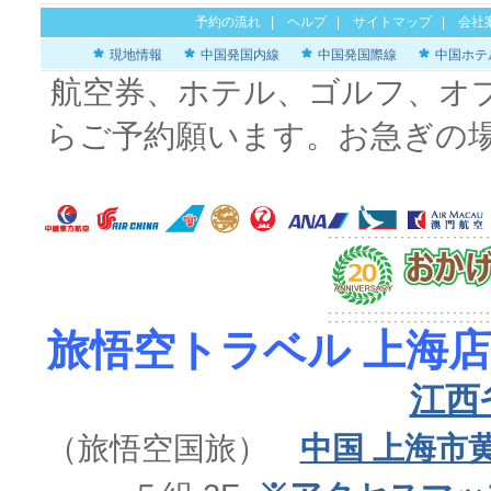
予約の流れ
|
ヘルプ
|
サイトマップ
|
会社
現地情報
中国発国内線
中国発国際線
中国ホテ
航空券、ホテル、ゴルフ、オ
らご予約願います。お急ぎの
旅悟空トラベル 上海店
江西
（旅悟空国旅）
中国 上海市