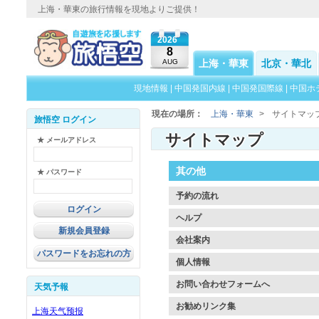
上海・華東の旅行情報を現地よりご提供！
2026
8
AUG
上海・華東
北京・華北
現地情報
|
中国発国内線
|
中国発国際線
|
中国ホ
現在の場所：
上海・華東
>
サイトマッ
旅悟空 ログイン
サイトマップ
★ メールアドレス
其の他
★ パスワード
予約の流れ
ヘルプ
新規会員登録
会社案内
パスワードをお忘れの方
個人情報
お問い合わせフォームへ
天気予報
お勧めリンク集