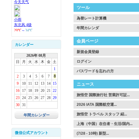
ツール
為替レート計算機
年間カレンダ
会員ページ
カレンダー
新規会員登録
2026年 08月
ログイン
日
月
火
水
木
金
土
1
パスワードを忘れの方
8
2
3
4
5
6
7
9
10
11
12
13
14
15
ニュース
16
17
18
19
20
21
22
旅悟空 国際旅行社 営業許可証...
23
24
25
26
27
28
29
2026 IATA 国際航空運...
30
31
旅悟空 トラベル スタッフ 紹...
年間カレンダー
上海（中国）在住者・生活/国内...
微信公式アカウント
(7/28 - 10時) 新型...