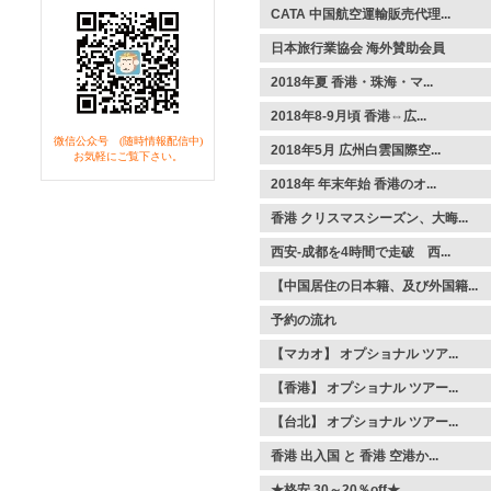
CATA 中国航空運輸販売代理...
日本旅行業協会 海外賛助会員
2018年夏 香港・珠海・マ...
2018年8-9月頃 香港⇔広...
微信公众号 (随時情報配信中)
2018年5月 広州白雲国際空...
お気軽にご覧下さい。
2018年 年末年始 香港のオ...
香港 クリスマスシーズン、大晦...
西安-成都を4時間で走破 西...
【中国居住の日本籍、及び外国籍...
予約の流れ
【マカオ】 オプショナル ツア...
【香港】 オプショナル ツアー...
【台北】 オプショナル ツアー...
香港 出入国 と 香港 空港か...
★格安 30～20％off★ ...