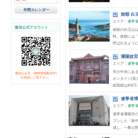
年間カレンダー
旅順 白玉
エリア：
遼寧
微信公式アカウント
旅順の白玉山は
時、旅順には
呼ばれるように
瀋陽故宮
エリア：
遼寧
市の中央にある
微信公众号 (随時情報配信中)
お気軽にご覧下さい。
ホンタイジ(皇
総面積は約6万..
遼寧省博物
エリア：
遼寧
遼寧省瀋陽市の
プンした「新中
成し、一般公開さ