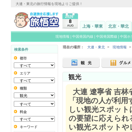
大連・東北の旅行情報を現地よりご提供！
2026
8
AUG
上海・華東
北京・華北
現地情報
|
中国発国内線
|
中国発国際線
|
中国ホ
現在の場所：
大連・東北
>
現地情報
>
検索条件
都市
エリア
観光
種類
大連 遼寧省 吉林
「現地の人が利用
しい観光スポット
料金
の要望に応えられ
い観光スポットや
キーワード