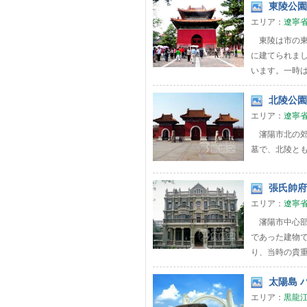
東陵公園(
エリア：
遼寧
東陵は市の東
に建てられま
います。一時は
北陵公園 
エリア：
遼寧
瀋陽市北の郊
墓で、北陵と
張氏帥府
エリア：
遼寧
瀋陽市中心部
であった建物
り、当時の貴重
太陽島 ハ
エリア：
黒龍