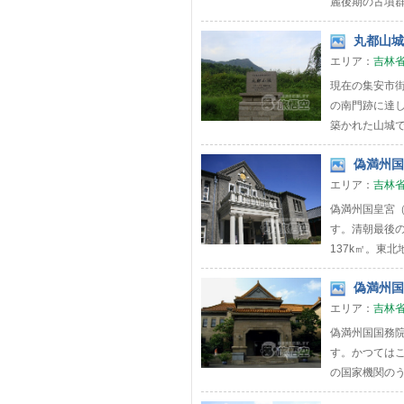
麗後期の古墳群
丸都山城 
エリア：
吉林
現在の集安市街
の南門跡に達
築かれた山城
偽満州国
エリア：
吉林
偽満州国皇宮
す。清朝最後
137k㎡。東北
偽満州国
エリア：
吉林
偽満州国国務院
す。かつては
の国家機関のうち