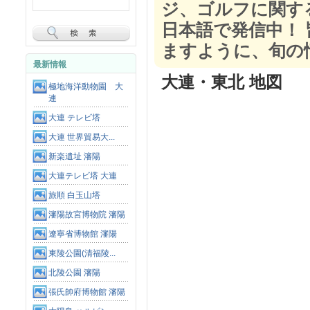
ジ、ゴルフに関す
日本語で発信中！
ますように、旬の
最新情報
大連・東北 地図
極地海洋動物園 大
連
大連 テレビ塔
大連 世界貿易大...
新楽遺址 瀋陽
大連テレビ塔 大連
旅順 白玉山塔
瀋陽故宮博物院 瀋陽
遼寧省博物館 瀋陽
東陵公園(清福陵...
北陵公園 瀋陽
張氏帥府博物館 瀋陽