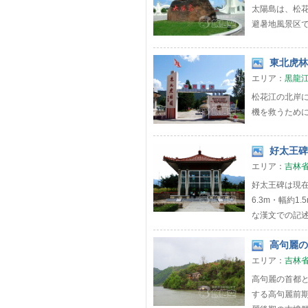
太陽島は、松花
避暑地風景区
東北虎林園
エリア：
黒龍
松花江の北岸に
機を救うため
好太王碑 
エリア：
吉林
好太王碑は現
6.3m・幅約
な漢文での記述
高句麗の首
エリア：
吉林
高句麗の首都と
する高句麗前期