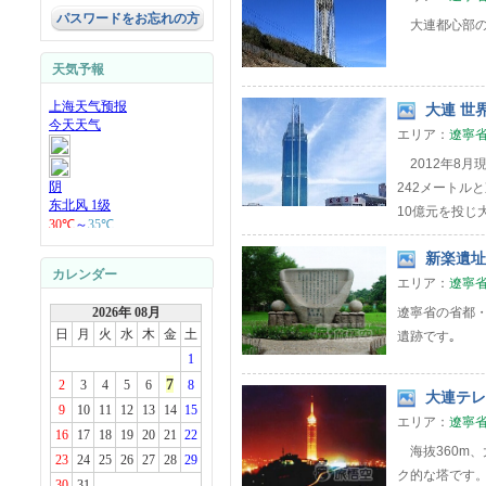
パスワードをお忘れの方
大連都心部の
天気予報
大連 世界
エリア：
遼寧
2012年8月
242メートル
10億元を投じ大
新楽遺址 
カレンダー
エリア：
遼寧
2026年 08月
遼寧省の省都・
日
月
火
水
木
金
土
遺跡です｡
1
7
2
3
4
5
6
8
大連テレ
9
10
11
12
13
14
15
エリア：
遼寧
16
17
18
19
20
21
22
海抜360m
23
24
25
26
27
28
29
ク的な塔です
30
31