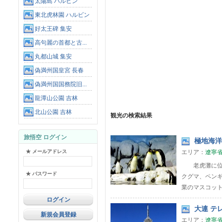
太陽島 ハルビン
東北虎林園 ハルビン
好太王碑 集安
高句麗の首都と古...
丸都山城 集安
偽満州国皇宮 長春
偽満州国国務院旧...
龍潭山公園 吉林
北山公園 吉林
観光の検索結果
旅悟空 ログイン
極地海洋
★ メールアドレス
エリア：
遼寧
老虎灘に位置
★ パスワード
クグマ、ペン
業のマスコッ
大連 テレ
新規会員登録
エリア：
遼寧