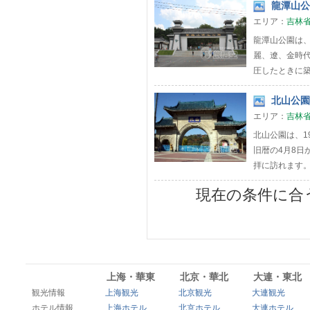
龍潭山公園
エリア：
吉林
龍潭山公園は
麗、遼、金時代
圧したときに築
北山公園 
エリア：
吉林
北山公園は、1
旧暦の4月8日
拝に訪れま
現在の条件に合
上海・華東
北京・華北
大連・東北
観光情報
上海観光
北京観光
大連観光
ホテル情報
上海ホテル
北京ホテル
大連ホテル