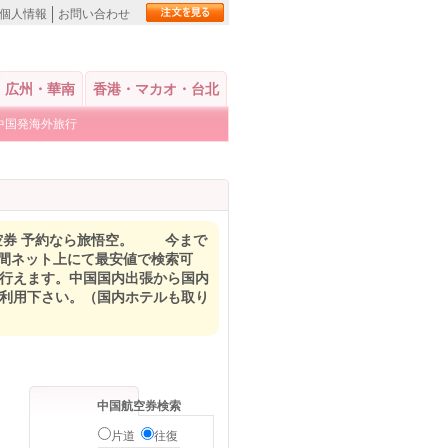
個人情報
お問い合わせ
広州・華南
香港・マカオ・台北
中国発海外旅行
安航空券 予約なら旅悟空。 今まで
時間ネット上にて最安値で検索可
に行えます。中国国内出張から国内
ご利用下さい。（国内ホテルも取り
中国航空券検索
片道
往復