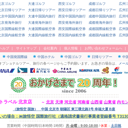
北京ゴルフ
大連ゴルフ
西安ゴルフ
成都ゴルフ
広州
北京日帰りツアー
大連日帰りツアー
西安日帰りツアー
成都日帰りツアー
広州
北京中国国内旅行
大連中国国内旅行
西安中国国内旅行
成都中国国内旅行
広州
北京発海外旅行
大連発海外旅行
西安発海外旅行
成都発海外旅行
広州
北京国際線航空券
大連国際線航空券
西安国際線航空券
成都国際線航空券
広州
北京国内線航空券
大連国内線航空券
西安国内線航空券
成都国内線航空券
広州
ヘルプ
|
サイトマップ
|
会社案内
|
個人情報
|
お問い合わせフォームへ
中国発国際線
中国ホテル
中国ゴルフ
日帰りツアー
中
オプショナルツアー、旅行の各ページからご予約願います。お急ぎの場合は、
メー
トラベル 北京店
北京
天津
河北省
河南省
山西省
山東省
内モ
～
（旅悟空 国旅） 中国 北京市 朝陽区 東三環北路3号 幸福大厦 B座
の場合：㈱旅悟空 国際旅行社（適格請求書発行事業者登録番号 T313000
営業時間
《中国時間/日本時間-1時間》
月-金曜：9:00-18:00
/
休業：
土日祝