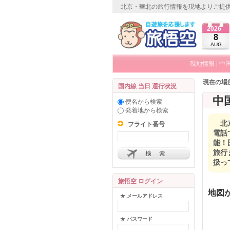
北京・華北の旅行情報を現地よりご提
2026
8
AUG
現地情報
|
中
現在の場
国内線 当日 運行状況
中
便名から検索
発着地から検索
北
フライト番号
電話
能！
旅行
扱っ
旅悟空 ログイン
地図
★ メールアドレス
★ パスワード