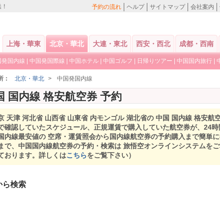
供！
予約の流れ
ヘルプ
サイトマップ
会社案内
上海・華東
北京・華北
大連・東北
西安・西北
成都・西南
国発国内線
|
中国発国際線
|
中国ホテル
|
中国ゴルフ
|
日帰りツアー
|
中国国内旅行
|
所：
北京・華北
>
中国発国内線
国 国内線 格安航空券 予約
京 天津 河北省 山西省 山東省 内モンゴル 湖北省の 中国 国内線 格
で確認していたスケジュール、正規運賃で購入していた航空券が、24
国内線最安値の 空席・運賃照会から国内線航空券の予約購入まで簡単
まで、中国国内線航空券の予約・検索は 旅悟空オンラインシステムを
ております。詳しくは
こちら
をご覧下さい）
から検索