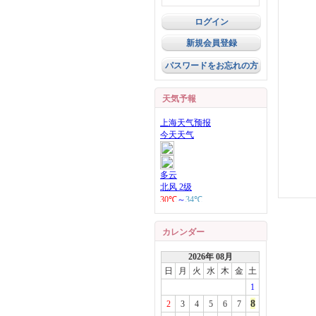
新規会員登録
パスワードをお忘れの方
天気予報
カレンダー
2026年 08月
日
月
火
水
木
金
土
1
8
2
3
4
5
6
7