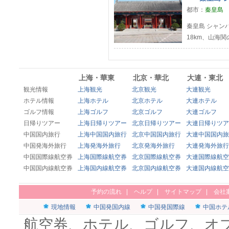
都市：
秦皇島
秦皇島 シャンハ
18km、山海
上海・華東
北京・華北
大連・東北
観光情報
上海観光
北京観光
大連観光
ホテル情報
上海ホテル
北京ホテル
大連ホテル
ゴルフ情報
上海ゴルフ
北京ゴルフ
大連ゴルフ
日帰りツアー
上海日帰りツアー
北京日帰りツアー
大連日帰りツア
中国国内旅行
上海中国国内旅行
北京中国国内旅行
大連中国国内旅
中国発海外旅行
上海発海外旅行
北京発海外旅行
大連発海外旅行
中国国際線航空券
上海国際線航空券
北京国際線航空券
大連国際線航空
中国国内線航空券
上海国内線航空券
北京国内線航空券
大連国内線航空
予約の流れ
|
ヘルプ
|
サイトマップ
|
会社
現地情報
中国発国内線
中国発国際線
中国ホテ
航空券、ホテル、ゴルフ、オ