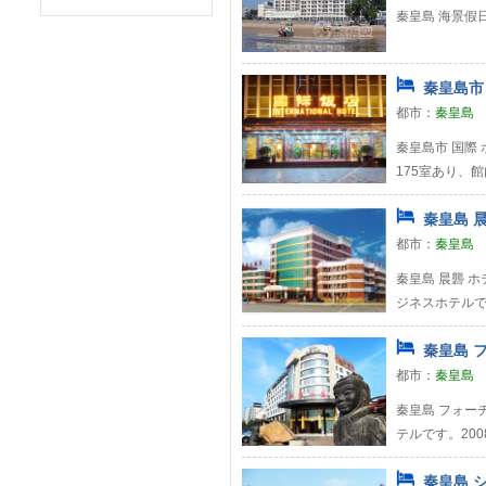
秦皇島 海景假日
秦皇島市 
都市：
秦皇島
秦皇島市 国際 
175室あり、
秦皇島 晨
都市：
秦皇島
秦皇島 晨礱 
ジネスホテルです
秦皇島 フ
都市：
秦皇島
秦皇島 フォー
テルです。20
秦皇島 シ