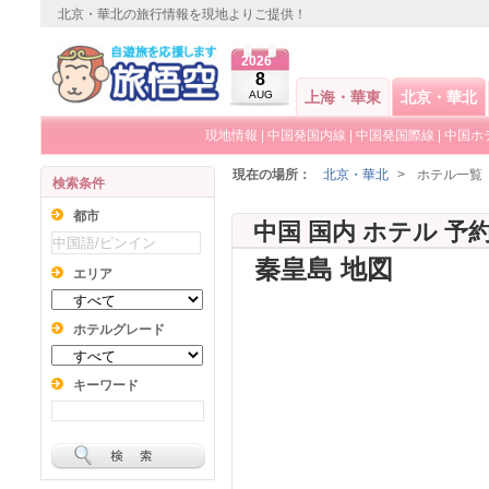
北京・華北の旅行情報を現地よりご提供！
2026
8
AUG
上海・華東
北京・華北
現地情報
|
中国発国内線
|
中国発国際線
|
中国ホ
現在の場所：
北京・華北
>
ホテル一覧
検索条件
都市
中国 国内 ホテル 予
秦皇島 地図
エリア
ホテルグレード
キーワード