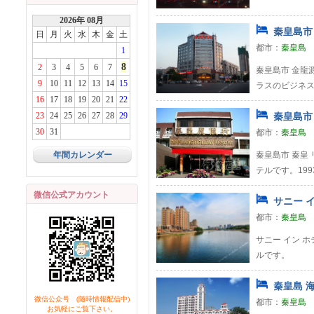
2026年 08月
秦皇島市 
日
月
火
水
木
金
土
都市：
秦皇島
1
8
2
3
4
5
6
7
秦皇島市 金龍
9
10
11
12
13
14
15
ラスのビジネス
16
17
18
19
20
21
22
23
24
25
26
27
28
29
秦皇島市 
30
31
都市：
秦皇島
年間カレンダー
秦皇島市 秦皇
テルです。199
微信公式アカウント
サニー イ
都市：
秦皇島
サニー イン ホ
ルです。
秦皇島 海
微信公众号 (随時情報配信中)
都市：
秦皇島
お気軽にご覧下さい。