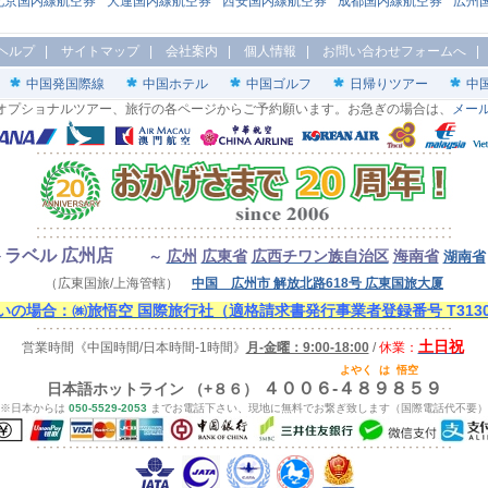
北京国内線航空券
大連国内線航空券
西安国内線航空券
成都国内線航空券
広州
ヘルプ
|
サイトマップ
|
会社案内
|
個人情報
|
お問い合わせフォームへ
中国発国際線
中国ホテル
中国ゴルフ
日帰りツアー
中
オプショナルツアー、旅行の各ページからご予約願います。お急ぎの場合は、
メー
ラベル 広州店
広州
広東省
広西チワン族自治区
海南省
～
湖南省
（広東国旅/上海管轄）
中国 広州市 解放北路618号 広東国旅大厦
の場合：㈱旅悟空 国際旅行社（適格請求書発行事業者登録番号 T313000
土日祝
営業時間
《中国時間/日本時間-1時間》
月-金曜：9:00-18:00
/
休業：
よやく
は
悟空
４００６-４８９８５９
日本語ホットライン （+８６）
※日本からは
050-5529-2053
までお電話下さい、現地に無料でお繋ぎ致します（国際電話代不要）