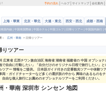
供！
予約の流れ
ヘルプ
サイトマップ
会社案内
上海・華東
北京・華北
大連・東北
西安・西北
成都・西南
国発国内線
|
中国発国際線
|
中国ホテル
|
中国ゴルフ
|
日帰りツアー
|
中国国内旅行
|
所：
広州・華南
> 日帰りツアー
帰りツアー
州 広東省 広西チワン族自治区 海南省 湖南省 福建省の 中国 オプショナ
地で自由に行動したい」「自分だけのオリジナル日程で旅行したい」と
ルツアー 情報をご提供。 日本語ガイド付きの定番観光ツアーや体験ツ
車両・ガイドチャーターなど多くの選択肢の中から 興味のあるものを
。自由な個人旅行にお薦めのオプショナルツアーをご利用ください。
州・華南 深圳市 シンセン 地図