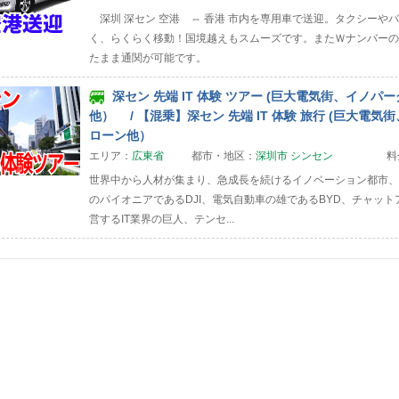
深圳 深セン 空港 ⇔ 香港 市内を専用車で送迎。タクシーや
く、らくらく移動！国境越えもスムーズです。またＷナンバーの
たまま通関が可能です。
深セン 先端 IT 体験 ツアー (巨大電気街、イノパ
他） / 【混乗】深セン 先端 IT 体験 旅行 (巨大電気街
ローン他）
エリア：
広東省
都市・地区：
深圳市 シンセン
料
世界中から人材が集まり、急成長を続けるイノベーション都市、
のパイオニアであるDJI、電気自動車の雄であるBYD、チャットア
営するIT業界の巨人、テンセ...