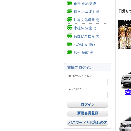
夜景 を満喫 珠...
日帰り
孫文 の故郷を巡...
世界文化遺産 開...
小桂林 肇慶 と...
長隆歓楽世界 大...
わがまま 車両 ...
広州 華南 発 ...
旅悟空 ログイン
★ メールアドレス
★ パスワード
新規会員登録
パスワードをお忘れの方