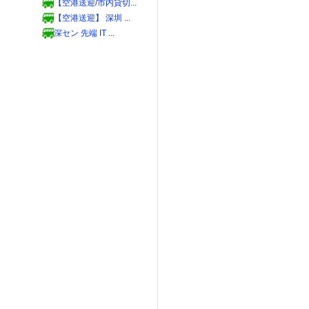
【空港送迎/市内貸切...
【空港送迎】 深圳 ...
深セン 先端 IT ...