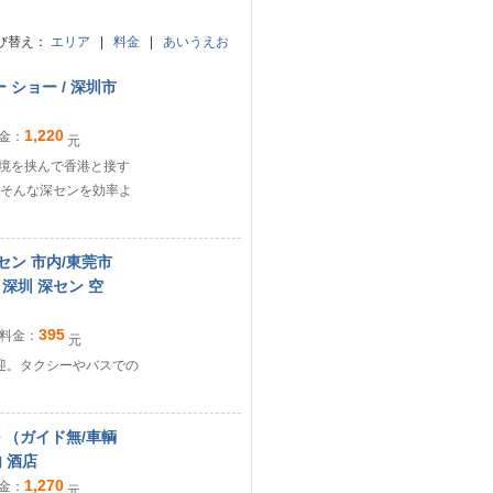
び替え：
エリア
|
料金
|
あいうえお
 ショー / 深圳市
1,220
金：
元
国境を挟んで香港と接す
そんな深センを効率よ
セン 市内/東莞市
 深圳 深セン 空
395
料金：
元
送迎。タクシーやバスでの
ル （ガイド無/車輌
内 酒店
1,270
金：
元