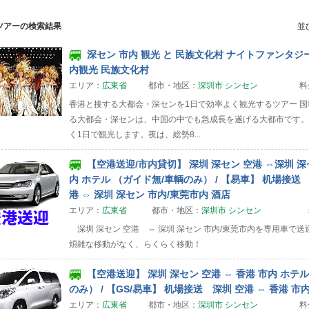
ツアーの検索結果
並
深セン 市内 観光 と 民族文化村 ナイトファンタジー
内観光 民族文化村
エリア：
広東省
都市・地区：
深圳市 シンセン
料
香港と接する大都会・深センを1日で効率よく観光するツアー 
る大都会・深センは、中国の中でも急成長を遂げる大都市です。
く1日で観光します。夜は、総勢8...
【空港送迎/市内貸切】 深圳 深セン 空港 ⇔深圳 深
内 ホテル （ガイド無/車輌のみ） / 【易車】 机場接送
港 ⇔ 深圳 深セン 市内/東莞市内 酒店
エリア：
広東省
都市・地区：
深圳市 シンセン
深圳 深セン 空港 ⇔ 深圳 深セン 市内/東莞市内を専用車で
煩雑な移動がなく、らくらく移動！
【空港送迎】 深圳 深セン 空港 ⇔ 香港 市内 ホテ
のみ） / 【GS/易車】 机場接送 深圳 空港 ⇔ 香港 市
エリア：
広東省
都市・地区：
深圳市 シンセン
料