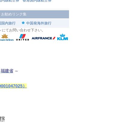
国内線航空券
香港国内線航空券
|
お勧めリンク集
国国内旅行
中国発海外旅行
ル
にてお問い合わせ下さい。
福建省
～
1047025）