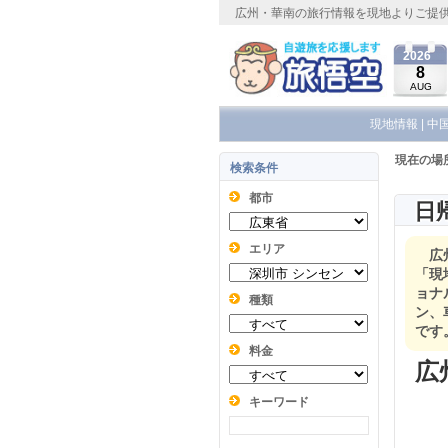
広州・華南の旅行情報を現地よりご提
2026
8
AUG
現地情報
|
中
現在の場
検索条件
都市
日
エリア
広
「現
ョナ
種類
ン、
です
料金
広
キーワード