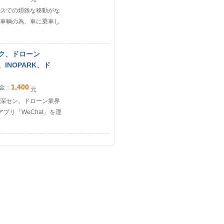
バスでの煩雑な移動がな
車輌の為、車に乗車し
ーク、ドローン
、INOPARK、ド
1,400
金：
元
深セン。ドローン業界
プリ「WeChat」を運