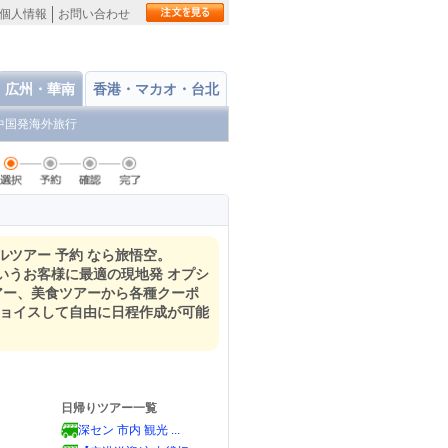
個人情報
お問い合わせ
広州・華南
香港・マカオ・台北
中国発海外旅行
ルツアー 予約 なら旅悟空。
いうお客様に最適の現地発 オプシ
アー、美食ツアーから各種クーポ
チョイスして自由に日程作成が可能
日帰りツアー一覧
深セン 市内 観光 ...