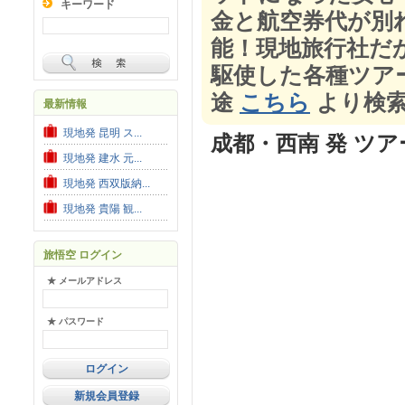
キーワード
金と航空券代が別
能！現地旅行社だ
駆使した各種ツア
途
こちら
より検
最新情報
現地発 昆明 ス...
成都・西南 発 ツア
現地発 建水 元...
現地発 西双版納...
現地発 貴陽 観...
旅悟空 ログイン
★ メールアドレス
★ パスワード
新規会員登録