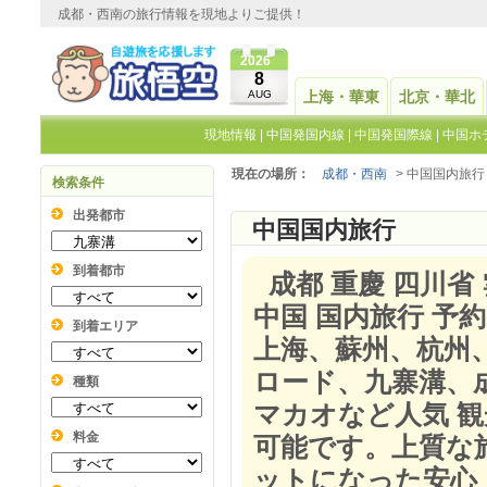
成都・西南の旅行情報を現地よりご提供！
2026
8
AUG
上海・華東
北京・華北
現地情報
|
中国発国内線
|
中国発国際線
|
中国ホ
現在の場所：
成都・西南
> 中国国内旅行
検索条件
出発都市
中国国内旅行
到着都市
成都 重慶 四川省
中国 国内旅行 予
到着エリア
上海、蘇州、杭州
ロード、九寨溝、
種類
マカオなど人気 
料金
可能です。上質な
ットになった安心