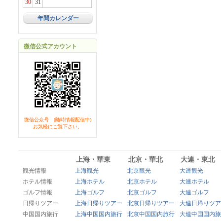
30
31
年間カレンダー
微信公式アカウント
微信公众号 (随時情報配信中)
お気軽にご覧下さい。
上海・華東
北京・華北
大連・東北
観光情報
上海観光
北京観光
大連観光
ホテル情報
上海ホテル
北京ホテル
大連ホテル
ゴルフ情報
上海ゴルフ
北京ゴルフ
大連ゴルフ
日帰りツアー
上海日帰りツアー
北京日帰りツアー
大連日帰りツア
中国国内旅行
上海中国国内旅行
北京中国国内旅行
大連中国国内旅