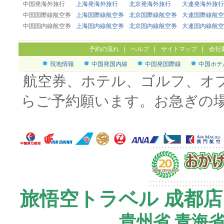
中国発海外旅行
上海発海外旅行
北京発海外旅行
大連発海外旅行
中国国際線航空券
上海国際線航空券
北京国際線航空券
大連国際線航空
中国国内線航空券
上海国内線航空券
北京国内線航空券
大連国内線航空
予約の流れ
|
ヘルプ
|
サイトマップ
|
会社
現地情報
中国発国内線
中国発国際線
中国ホテ
航空券、ホテル、ゴルフ、オ
らご予約願います。お急ぎの
旅悟空トラベル 成都店
貴州省
青海