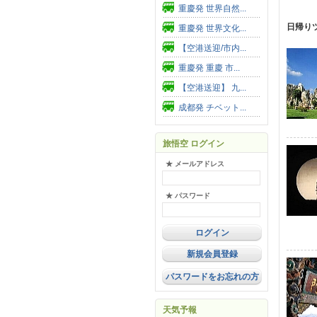
重慶発 世界自然...
日帰り
重慶発 世界文化...
【空港送迎/市内...
重慶発 重慶 市...
【空港送迎】 九...
成都発 チベット...
旅悟空 ログイン
★ メールアドレス
★ パスワード
新規会員登録
パスワードをお忘れの方
天気予報