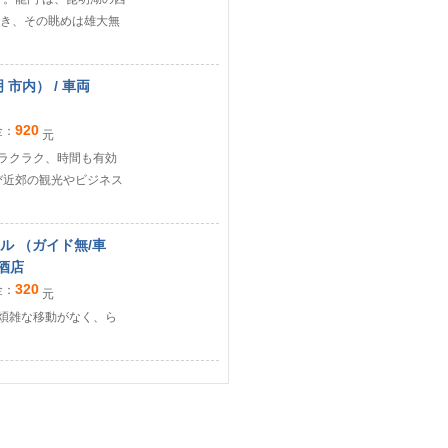
き、その眺めは雄大無
 市内） / 車両
920
金：
元
もラクラク、時間も有効
び近郊の観光やビジネス
テル （ガイド無/車
 酒店
320
金：
元
の煩雑な移動がなく、ら