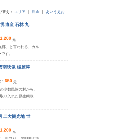
び替え：
エリア
|
料金
|
あいうえお
世界遺産 石林 九
1,200
元
九郷」と言われる、カル
ーです。
 雲南映像 楊麗萍
650
金：
元
の少数民族の村から、
取り入れた原生態歌
昆明 二大観光地 世
1,200
元
。龍門 は、昆明湖の西