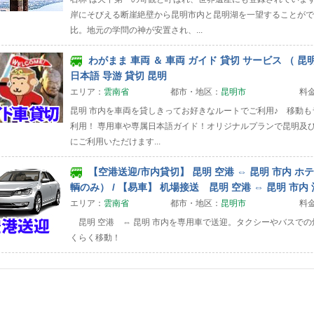
岸にそびえる断崖絶壁から昆明市内と昆明湖を一望することがで
比。地元の学問の神が安置され、...
わがまま 車両 ＆ 車両 ガイド 貸切 サービス （ 昆明
日本語 导游 貸切 昆明
エリア：
雲南省
都市・地区：
昆明市
料
昆明 市内を車両を貸しきってお好きなルートでご利用♪ 移動
利用！ 専用車や専属日本語ガイド！オリジナルプランで昆明及
にご利用いただけます...
【空港送迎/市内貸切】 昆明 空港 ⇔ 昆明 市内 ホ
輌のみ） / 【易車】 机場接送 昆明 空港 ⇔ 昆明 市内
エリア：
雲南省
都市・地区：
昆明市
料
昆明 空港 ⇔ 昆明 市内を専用車で送迎。タクシーやバスで
くらく移動！