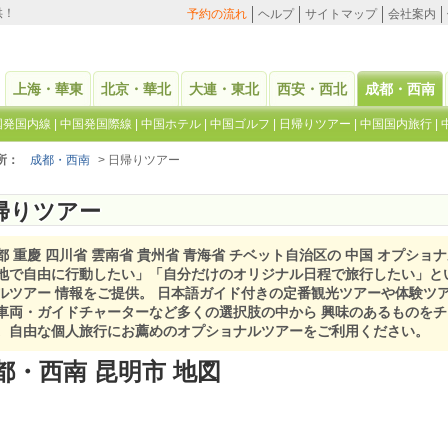
供！
予約の流れ
ヘルプ
サイトマップ
会社案内
上海・華東
北京・華北
大連・東北
西安・西北
成都・西南
国発国内線
|
中国発国際線
|
中国ホテル
|
中国ゴルフ
|
日帰りツアー
|
中国国内旅行
|
所：
成都・西南
> 日帰りツアー
帰りツアー
都 重慶 四川省 雲南省 貴州省 青海省 チベット自治区の 中国 オプショ
地で自由に行動したい」「自分だけのオリジナル日程で旅行したい」と
ルツアー 情報をご提供。 日本語ガイド付きの定番観光ツアーや体験ツ
車両・ガイドチャーターなど多くの選択肢の中から 興味のあるものを
。自由な個人旅行にお薦めのオプショナルツアーをご利用ください。
都・西南 昆明市 地図