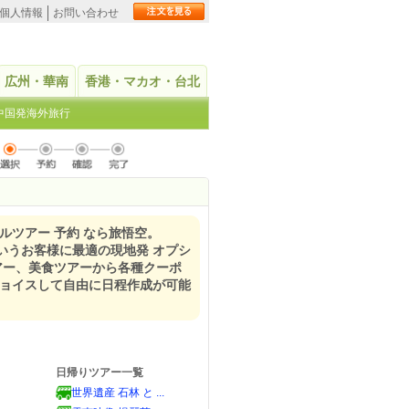
個人情報
お問い合わせ
広州・華南
香港・マカオ・台北
中国発海外旅行
ナルツアー 予約 なら旅悟空。
いうお客様に最適の現地発 オプシ
アー、美食ツアーから各種クーポ
チョイスして自由に日程作成が可能
日帰りツアー一覧
世界遺産 石林 と ...