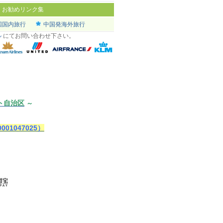
|
お勧めリンク集
国国内旅行
中国発海外旅行
ル
にてお問い合わせ下さい。
ト自治区
～
1047025）