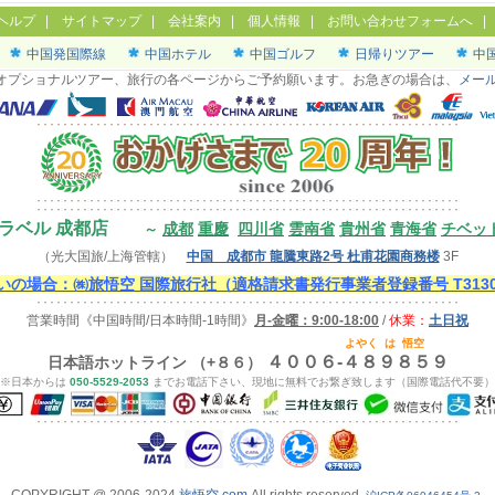
ヘルプ
|
サイトマップ
|
会社案内
|
個人情報
|
お問い合わせフォームへ
中国発国際線
中国ホテル
中国ゴルフ
日帰りツアー
中
オプショナルツアー、旅行の各ページからご予約願います。お急ぎの場合は、
メー
ラベル 成都店
成都
重慶
四川省
雲南省
貴州省
青海省
チベッ
～
（光大国旅/上海管轄）
中国 成都市 龍騰東路2号 杜甫花園商務楼
3F
の場合：㈱旅悟空 国際旅行社（適格請求書発行事業者登録番号 T313000
営業時間
《中国時間/日本時間-1時間》
月-金曜：9:00-18:00
/
休業：
土日祝
よやく
は
悟空
４００６-４８９８５９
日本語ホットライン （+８６）
※日本からは
050-5529-2053
までお電話下さい、現地に無料でお繋ぎ致します（国際電話代不要）