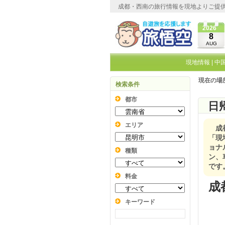
成都・西南の旅行情報を現地よりご提
2026
8
AUG
現地情報
|
中
現在の場
検索条件
都市
日
エリア
成
「現
ョナ
種類
ン、
です
料金
成
キーワード