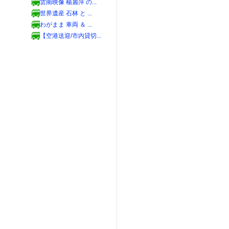
雲南映像 楊麗萍 の...
世界遺産 石林 と ...
わがまま 車両 ＆ ...
【空港送迎/市内貸切...