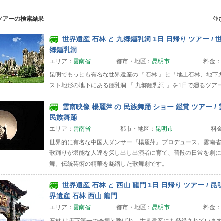
ツアーの検索結果
並
世界遺産 石林 と 九郷鍾乳洞 1日 日帰り ツアー / 
郷鍾乳洞
エリア：
雲南省
都市・地区：
昆明市
料金：
昆明でもっとも有名な世界遺産の『 石林 』と「地上石林、地下
スト地形の地下にある鍾乳洞 『 九郷鍾乳洞 』を1日で廻るツア
雲南映像 楊麗萍 の 民族舞踊 ショー 鑑賞 ツアー /
民族舞踊
エリア：
雲南省
都市・地区：
昆明市
料
世界的に有名な中国人ダンサー『楊麗萍』プロデュース。雲南省
歌踊りが堪能な人達を探し出し出演者に育て、普段の日常を劇に
舞。伝統芸術の精華を凝縮した歌舞劇です。
世界遺産 石林 と 西山 龍門 1日 日帰り ツアー / 
界遺産 石林 西山 龍門
エリア：
雲南省
都市・地区：
昆明市
料金：
石林 は天下第一の奇観と呼ばれ、世界遺産にも登録されています