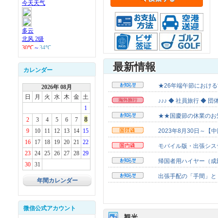
最新情報
カレンダー
★26年端午節における営
2026年 08月
日
月
火
水
木
金
土
♪♪♪ ◆ 社員旅行 ◆ 
1
★★国慶節の休業のお知ら
8
2
3
4
5
6
7
9
10
11
12
13
14
15
2023年8月30日～【
16
17
18
19
20
21
22
モバイル版・出張シス
23
24
25
26
27
28
29
帰国者用ハイヤー（成田/
30
31
出張手配の「手間」と「
年間カレンダー
微信公式アカウント
観光