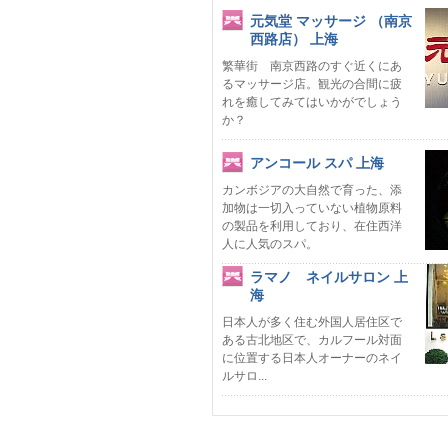
元気堂 マッサージ （南京
西路店） 上海
繁華街 南京西路のすぐ近くにあ
るマッサージ店。観光の合間に疲
れを癒してみてはいかがでしょう
か？
アンコール スパ 上海
カンボジアの大自然で育った、添
加物は一切入っていない植物原料
の製品を利用しており、在住西洋
人に人気のスパ。
ラマノ ネイルサロン 上
海
日本人が多く住む外国人居住区で
ある古北地区で、カルフール対面
に位置する日本人オーナーのネイ
ルサロ...