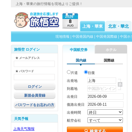
上海・華東の旅行情報を現地よりご提供！
2026
8
AUG
上海・華東
北京・華北
現地情報
|
中国発国内線
|
中国発国際線
|
中国ホ
旅悟空 ログイン
中国航空券
ホテル
★ メールアドレス
国内線
国際線
★ パスワード
片道
往復
出発地
到着地
新規会員登録
出発日
復路出発日
パスワードをお忘れの方
出発時間
天気予報
航空会社