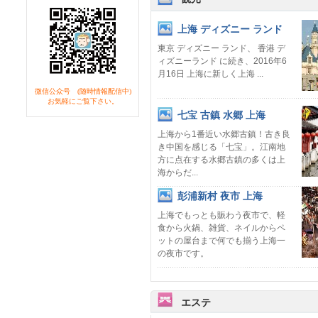
上海 ディズニー ランド
東京 ディズニー ランド、 香港 デ
ィズニーランド に続き、2016年6
月16日 上海に新しく上海 ...
微信公众号 (随時情報配信中)
お気軽にご覧下さい。
七宝 古鎮 水郷 上海
上海から1番近い水郷古鎮！古き良
き中国を感じる「七宝」。江南地
方に点在する水郷古鎮の多くは上
海からだ...
彭浦新村 夜市 上海
上海でもっとも賑わう夜市で、軽
食から火鍋、雑貨、ネイルからペ
ットの屋台まで何でも揃う上海一
の夜市です。
エステ