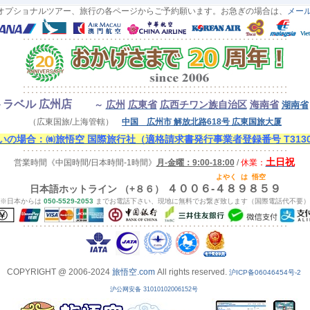
オプショナルツアー、旅行の各ページからご予約願います。お急ぎの場合は、
メー
ラベル 広州店
広州
広東省
広西チワン族自治区
海南省
～
湖南省
（広東国旅/上海管轄）
中国 広州市 解放北路618号 広東国旅大厦
の場合：㈱旅悟空 国際旅行社（適格請求書発行事業者登録番号 T313000
土日祝
営業時間
《中国時間/日本時間-1時間》
月-金曜：9:00-18:00
/
休業：
よやく
は
悟空
４００６-４８９８５９
日本語ホットライン （+８６）
※日本からは
050-5529-2053
までお電話下さい、現地に無料でお繋ぎ致します（国際電話代不要）
COPYRIGHT @ 2006-2024
旅悟空.com
All rights reserved.
沪ICP备06046454号-2
沪公网安备 31010102006152号