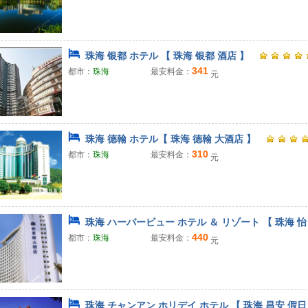
珠海 银都 ホテル 【 珠海 银都 酒店 】
341
都市：
珠海
最安料金：
元
珠海 德翰 ホテル【 珠海 德翰 大酒店 】
310
都市：
珠海
最安料金：
元
珠海 ハーバービュー ホテル ＆ リゾート 【 珠海 怡
440
都市：
珠海
最安料金：
元
珠海 チャンアン ホリデイ ホテル 【 珠海 昌安 假日