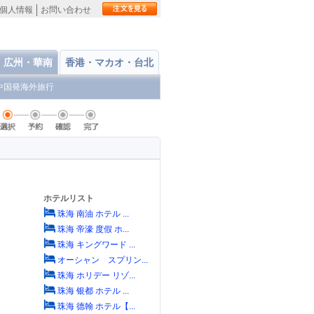
個人情報
お問い合わせ
広州・華南
香港・マカオ・台北
中国発海外旅行
ホテルリスト
珠海 南油 ホテル ...
珠海 帝濠 度假 ホ...
珠海 キングワード ...
オーシャン スプリン...
珠海 ホリデー リゾ...
珠海 银都 ホテル ...
珠海 德翰 ホテル【...