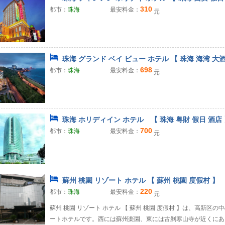
310
都市：
珠海
最安料金：
元
珠海 グランド ベイ ビュー ホテル 【 珠海 海湾 大
698
都市：
珠海
最安料金：
元
珠海 ホリディイン ホテル 【 珠海 粤財 假日 酒店
700
都市：
珠海
最安料金：
元
蘇州 桃園 リゾート ホテル 【 蘇州 桃園 度假村 】
220
都市：
珠海
最安料金：
元
蘇州 桃園 リゾート ホテル 【 蘇州 桃園 度假村 】は、高新
ートホテルです。西には蘇州楽園、東には古刹寒山寺が近くにあり、