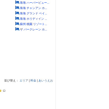
珠海 ハーバービュー...
珠海 チャンアン ホ...
珠海 グランド ベイ...
珠海 ホリディイン ...
蘇州 桃園 リゾート...
ザ パークレーン ホ...
並び替え：
エリア
|
料金
|
あいうえお