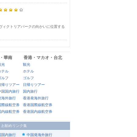
側、ヴィクトリアパークの向かいに位置する
・華南
香港・マカオ・台北
観光
観光
ホテル
ホテル
ゴルフ
ゴルフ
日帰りツアー
日帰りツアー
中国国内旅行
国内旅行
発海外旅行
香港発海外旅行
国際線航空券
香港国際線航空券
国内線航空券
香港国内線航空券
|
お勧めリンク集
国国内旅行
中国発海外旅行