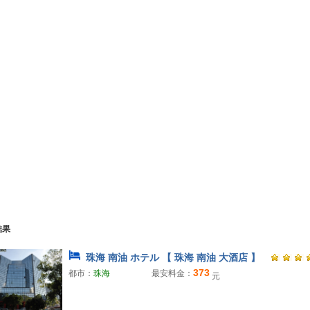
結果
珠海 南油 ホテル 【 珠海 南油 大酒店 】
373
都市：
珠海
最安料金：
元