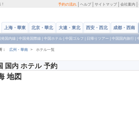
供！
予約の流れ
ヘルプ
サイトマップ
会社案内
上海・華東
北京・華北
大連・東北
西安・西北
成都・西南
国発国内線
|
中国発国際線
|
中国ホテル
|
中国ゴルフ
|
日帰りツアー
|
中国国内旅行
|
所：
広州・華南
>
ホテル一覧
国 国内 ホテル 予約
海 地図