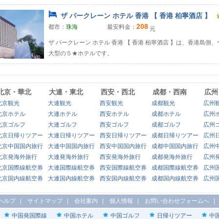
ザ パークレーン ホテル 香港 【 香港 柏寧酒店 】
208
都市：
珠海
最安料金：
元
ザ パークレーン ホテル 香港 【 香港 柏寧酒店 】は、香港島
大型の５★ホテルです。
北京・華北
大連・東北
西安・西北
成都・西南
広州
北京観光
大連観光
西安観光
成都観光
広州
北京ホテル
大連ホテル
西安ホテル
成都ホテル
広州
北京ゴルフ
大連ゴルフ
西安ゴルフ
成都ゴルフ
広州
北京日帰りツアー
大連日帰りツアー
西安日帰りツアー
成都日帰りツアー
広州
北京中国国内旅行
大連中国国内旅行
西安中国国内旅行
成都中国国内旅行
広州
北京発海外旅行
大連発海外旅行
西安発海外旅行
成都発海外旅行
広州
北京国際線航空券
大連国際線航空券
西安国際線航空券
成都国際線航空券
広州
北京国内線航空券
大連国内線航空券
西安国内線航空券
成都国内線航空券
広州
ヘルプ
|
サイトマップ
|
会社案内
|
個人情報
|
お問い合わせフォームへ
中国発国際線
中国ホテル
中国ゴルフ
日帰りツアー
中