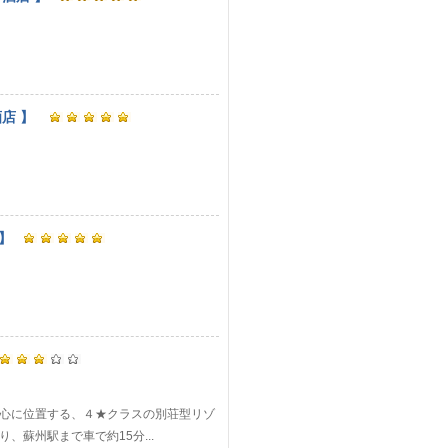
酒店 】
 】
区の中心に位置する、４★クラスの別荘型リゾ
蘇州駅まで車で約15分...