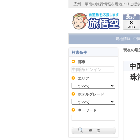
広州・華南の旅行情報を現地よりご提
2026
8
AUG
現地情報
|
中
現在の場
検索条件
都市
中
珠
エリア
ホテルグレード
キーワード