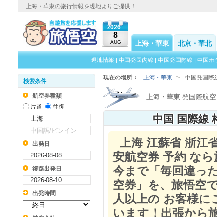
上海・華東の旅行情報を現地よりご提供！
2026
8
AUG
上海・華東
北京・華北
現地情報
|
中国発国内線
|
中国発国際線
|
中国ホ
現在の場所：
上海・華東
>
中国発国際
検索条件
航空券種類
上海・華東 発国際航空
片道
往復
中国 国際線
上海 江蘇省 浙江省
出発日
安航空券 予約 な
今まで「毎回違っ
復路出発日
空券」を、旅悟空
出発時間
人以上の お客様
います！出張から旅