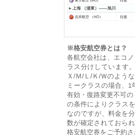
東方航空 (MU)
往復
▸ 上海 （浦東）——旭川
吉祥航空 （HO）
往復
※格安航空券とは？
各航空会社は、エコノ
ラス分けしています。
Ｘ/Ｍ/Ｌ/Ｋ/Ｗの
ミークラスの場合、1
有効・復路変更不可の
の条件によりクラスを
なのですが、料金を分
数が確定されておられ
格安航空券をご予約