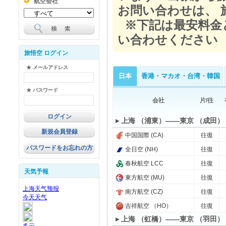
航空会社
お問い合わせは、 
※下記は最安料金
い合わせください
旅悟空 ログイン
★ メールアドレス
日本
香港・マカオ・台湾・韓国
★ パスワード
会社
片/往
▸ 上海 （浦東）——東京 （成田）
新規会員登録
中国国際 (CA)
往復
パスワードをお忘れの方
全日空 (NH)
往復
春秋航空 LCC
往復
天気予報
東方航空 (MU)
往復
南方航空 (CZ)
往復
吉祥航空 （HO）
往復
▸ 上海 （虹橋）——東京 （羽田）