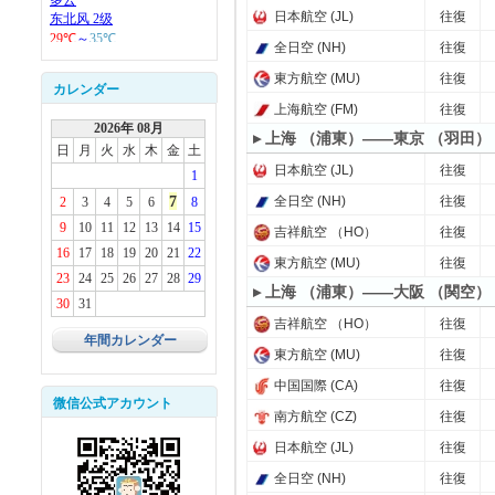
日本航空 (JL)
往復
全日空 (NH)
往復
東方航空 (MU)
往復
カレンダー
上海航空 (FM)
往復
2026年 08月
▸ 上海 （浦東）——東京 （羽田）
日
月
火
水
木
金
土
日本航空 (JL)
往復
1
7
全日空 (NH)
往復
2
3
4
5
6
8
9
10
11
12
13
14
15
吉祥航空 （HO）
往復
16
17
18
19
20
21
22
東方航空 (MU)
往復
23
24
25
26
27
28
29
▸ 上海 （浦東）——大阪 （関空）
30
31
吉祥航空 （HO）
往復
年間カレンダー
東方航空 (MU)
往復
中国国際 (CA)
往復
微信公式アカウント
南方航空 (CZ)
往復
日本航空 (JL)
往復
全日空 (NH)
往復