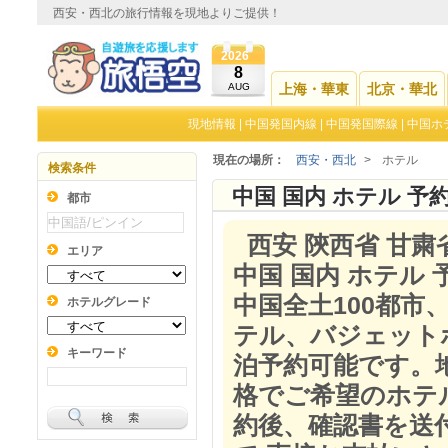
西安・西北の旅行情報を現地よりご提供！
2026
8
AUG
上海・華東
北京・華北
現地情報
|
中国発国内線
|
中国発国際線
|
中国ホ
現在の場所：
西安・西北
>
ホテル
検索条件
中国 国内 ホテル 予
都市
西安 陝西省 甘
エリア
中国 国内 ホテル 
中国全土100都市
ホテルグレード
テル、バジェット
キーワード
泊予約可能です。
格でご希望のホテ
約後、確認書を送