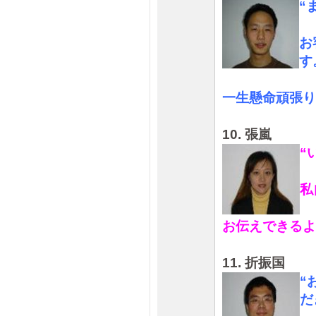
“
お
す
一生懸命頑張り
10. 張嵐
“
私
お伝えできるよ
11. 折振国
“
だ