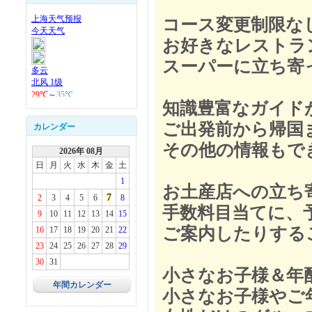
コース変更制限な
お好きなレストラ
スーパーに立ち寄
知識豊富なガイド
ご出発前から帰国
カレンダー
その他の情報もで
2026年 08月
日
月
火
水
木
金
土
1
お土産店への立ち
7
2
3
4
5
6
8
手数料目当てに、
9
10
11
12
13
14
15
ご案内したりする
16
17
18
19
20
21
22
23
24
25
26
27
28
29
30
31
小さなお子様＆年
年間カレンダー
小さなお子様やご