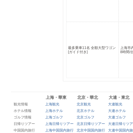
最多乗車11名 全順大型ワゴン
上海市
[ガイド付き]
8時間/
上海・華東
北京・華北
大連・東北
観光情報
上海観光
北京観光
大連観光
ホテル情報
上海ホテル
北京ホテル
大連ホテル
ゴルフ情報
上海ゴルフ
北京ゴルフ
大連ゴルフ
日帰りツアー
上海日帰りツアー
北京日帰りツアー
大連日帰りツア
中国国内旅行
上海中国国内旅行
北京中国国内旅行
大連中国国内旅