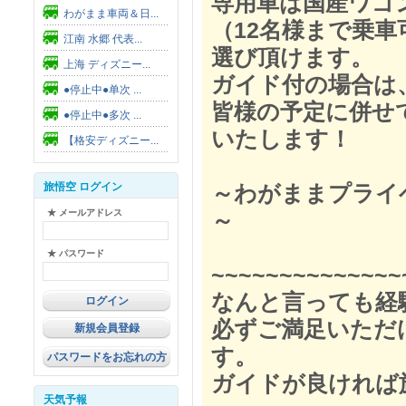
専用車は国産ワゴ
わがまま車両＆日...
（12名様まで乗
江南 水郷 代表...
選び頂けます。
上海 ディズニー...
ガイド付の場合は
●停止中●单次 ...
皆様の予定に併せ
●停止中●多次 ...
いたします！
【格安ディズニー...
旅悟空 ログイン
～わがままプライ
★ メールアドレス
～
★ パスワード
~~~~~~~~~~~~~~
なんと言っても経
必ずご満足いただ
新規会員登録
す。
パスワードをお忘れの方
ガイドが良ければ
天気予報