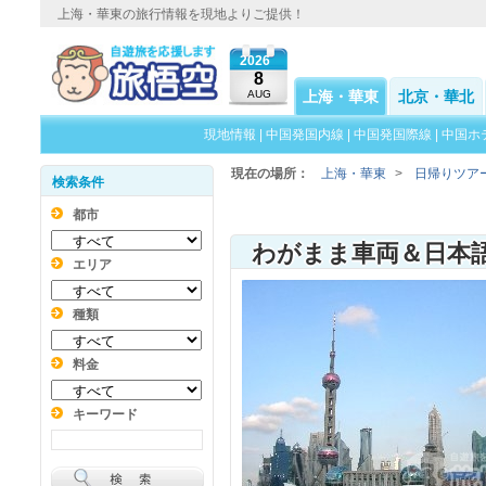
上海・華東の旅行情報を現地よりご提供！
2026
8
AUG
上海・華東
北京・華北
現地情報
|
中国発国内線
|
中国発国際線
|
中国ホ
現在の場所：
上海・華東
>
日帰りツア
検索条件
都市
エリア
種類
料金
キーワード