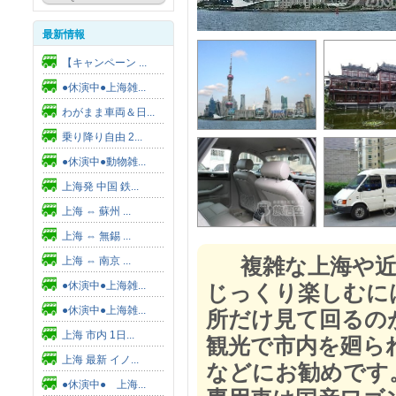
最新情報
【キャンペーン ...
●休演中●上海雑...
わがまま車両＆日...
乗り降り自由 2...
●休演中●動物雑...
上海発 中国 鉄...
上海 ⇔ 蘇州 ...
上海 ⇔ 無錫 ...
複雑な上海や近
上海 ⇔ 南京 ...
●休演中●上海雑...
じっくり楽しむに
●休演中●上海雑...
所だけ見て回るの
上海 市内 1日...
観光で市内を廻ら
上海 最新 イノ...
などにお勧めです
●休演中● 上海...