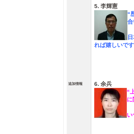
5. 李輝憲
“
合
日
れば嬉しいです
6. 余兵
追加情報
“
に
い