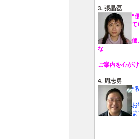
3. 張晶磊
“
て
個
な
ご案内を心がけ
4. 周志勇
“
お
ま