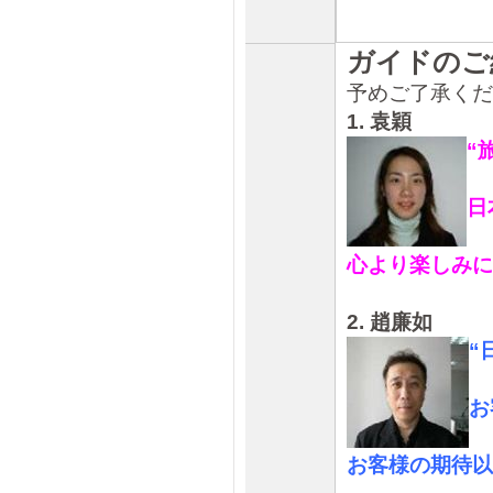
ガイドの
予めご了承くだ
1. 袁穎
“
日
心より楽しみに
2. 趙廉如
“
お
お客様の期待以