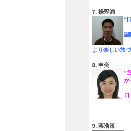
7. 楊冠満
“
国
より楽しい旅づ
8. 申奕
“
か
日
9. 蒋浩策