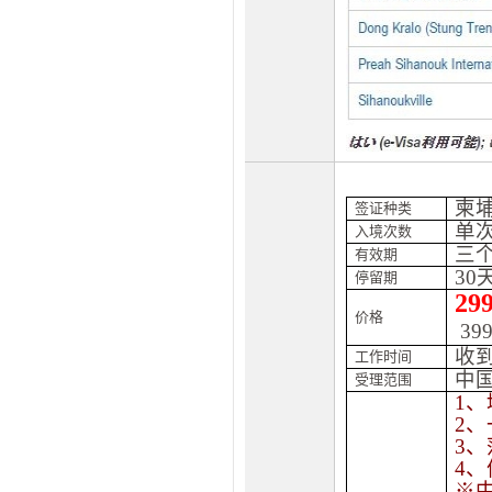
柬
签证种类
单
入境次数
三
有效期
30
停留期
29
价格
3
9
收
工作时间
中
受理范围
1
、
2
、
3
、
4
、
※