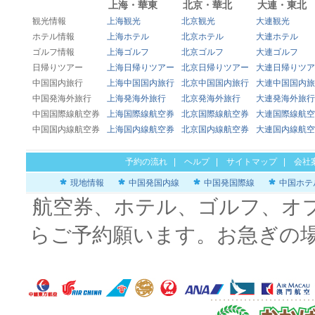
上海・華東
北京・華北
大連・東北
観光情報
上海観光
北京観光
大連観光
ホテル情報
上海ホテル
北京ホテル
大連ホテル
ゴルフ情報
上海ゴルフ
北京ゴルフ
大連ゴルフ
日帰りツアー
上海日帰りツアー
北京日帰りツアー
大連日帰りツア
中国国内旅行
上海中国国内旅行
北京中国国内旅行
大連中国国内旅
中国発海外旅行
上海発海外旅行
北京発海外旅行
大連発海外旅行
中国国際線航空券
上海国際線航空券
北京国際線航空券
大連国際線航空
中国国内線航空券
上海国内線航空券
北京国内線航空券
大連国内線航空
予約の流れ
|
ヘルプ
|
サイトマップ
|
会社
現地情報
中国発国内線
中国発国際線
中国ホテ
航空券、ホテル、ゴルフ、オ
らご予約願います。お急ぎの