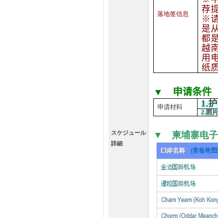
荐
落地签信息
※
是
都
越
用
纸
▼
申请
条件
1.
护
申请材料
2.
照
スケジュール
▼ 柬埔寨电子
詳細