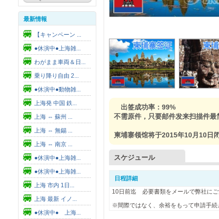
最新情報
【キャンペーン ...
●休演中●上海雑...
わがまま車両＆日...
乗り降り自由 2...
●休演中●動物雑...
上海発 中国 鉄...
出签成功率：99%
不需原件，只要邮件发来扫描件最
上海 ⇔ 蘇州 ...
上海 ⇔ 無錫 ...
柬埔寨领馆将于2015年10月10日
上海 ⇔ 南京 ...
スケジュール
●休演中●上海雑...
●休演中●上海雑...
日程詳細
上海 市内 1日...
10日前迄 必要書類をメールで弊社に
上海 最新 イノ...
※間際ではなく、余裕をもって申請手続
●休演中● 上海...