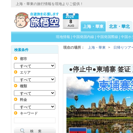
上海・華東の旅行情報を現地よりご提供！
2026
8
AUG
上海・華東
北京・華北
現地情報
|
中国発国内線
|
中国発国際線
|
中国ホ
現在の場所：
上海・華東
>
日帰りツア
検索条件
都市
エリア
種類
料金
キーワード