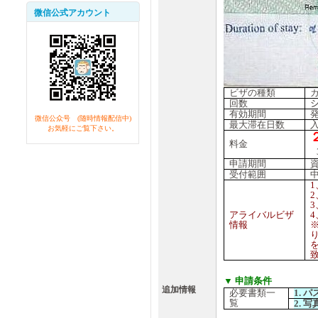
微信公式アカウント
ビザの種類
回数
有効期間
微信公众号 (随時情報配信中)
最大滞在日数
お気軽にご覧下さい。
料金
申請期間
受付範囲
1
2
3
アライバルビザ
4
情報
▼ 申請条件
追加情報
必要書類一
1.
パ
覧
2.
写