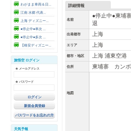
わがまま車両＆日...
詳細情報
江南 水郷 代表...
●停止中●柬埔
名前
上海 ディズニー...
退
●停止中●单次 ...
上海
出発都市
●停止中●多次 ...
上海
エリア
【格安ディズニー...
上海 浦東空港
都市・地区
旅悟空 ログイン
柬埔寨 カンボ
住所
★ メールアドレス
★ パスワード
地図
新規会員登録
パスワードをお忘れの方
天気予報