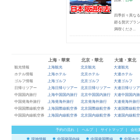
国家：
日本
四季折々異な
廻る贅沢プラ
満喫くださ...
上海・華東
北京・華北
大連・東北
観光情報
上海観光
北京観光
大連観光
ホテル情報
上海ホテル
北京ホテル
大連ホテル
ゴルフ情報
上海ゴルフ
北京ゴルフ
大連ゴルフ
日帰りツアー
上海日帰りツアー
北京日帰りツアー
大連日帰りツア
中国国内旅行
上海中国国内旅行
北京中国国内旅行
大連中国国内旅
中国発海外旅行
上海発海外旅行
北京発海外旅行
大連発海外旅行
中国国際線航空券
上海国際線航空券
北京国際線航空券
大連国際線航空
中国国内線航空券
上海国内線航空券
北京国内線航空券
大連国内線航空
予約の流れ
|
ヘルプ
|
サイトマップ
|
会社
現地情報
中国発国内線
中国発国際線
中国ホテ