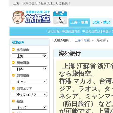
上海・華東の旅行情報を現地よりご提供！
2026
8
AUG
上海・華東
北京・華北
現地情報
|
中国発国内線
|
中国発国際線
|
中国ホ
現在の場所：
上海・華東
>
海外旅行
検索条件
出発都市
海外旅行
到着国家
上海 江蘇省 浙江
なら旅悟空。
到着都市
香港 マカオ、台
ジア、ラオス、タ
到着エリア
ネシア、ミャンマ
種類
（訪日旅行） など
が可能です。上質