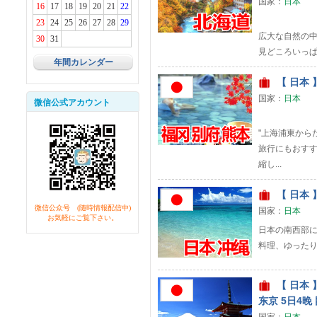
国家：
日本
16
17
18
19
20
21
22
23
24
25
26
27
28
29
広大な自然の
30
31
見どころいっ
年間カレンダー
【 日本 】
国家：
日本
微信公式アカウント
"上海浦東から
旅行にもおす
縮し...
【 日本 】
微信公众号 (随時情報配信中)
国家：
日本
お気軽にご覧下さい。
日本の南西部
料理、ゆった
【 日本 
东京 5日4晚