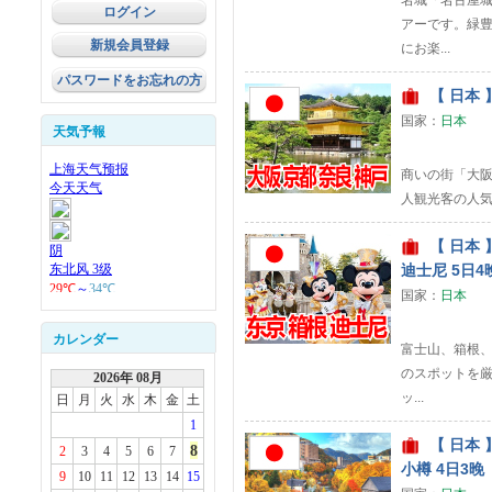
名城「名古屋城
アーです。緑豊
新規会員登録
にお楽...
パスワードをお忘れの方
【 日本 】
国家：
日本
天気予報
商いの街「大阪
人観光客の人気
【 日本 
迪士尼 5日4
国家：
日本
カレンダー
富士山、箱根、
のスポットを
2026年 08月
ッ...
日
月
火
水
木
金
土
1
【 日本 
8
2
3
4
5
6
7
小樽 4日3晚
9
10
11
12
13
14
15