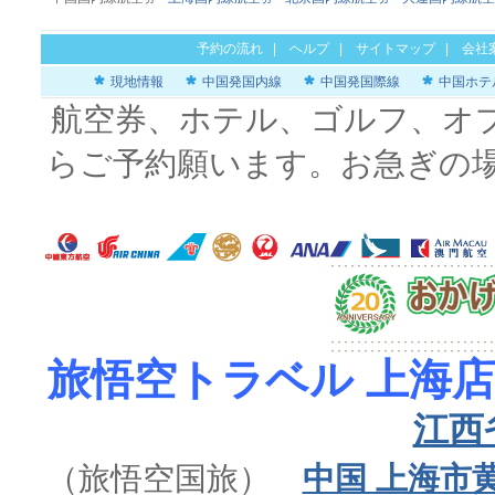
予約の流れ
|
ヘルプ
|
サイトマップ
|
会社
現地情報
中国発国内線
中国発国際線
中国ホテ
航空券、ホテル、ゴルフ、オ
らご予約願います。お急ぎの
旅悟空トラベル 上海店
江西
（旅悟空国旅）
中国 上海市