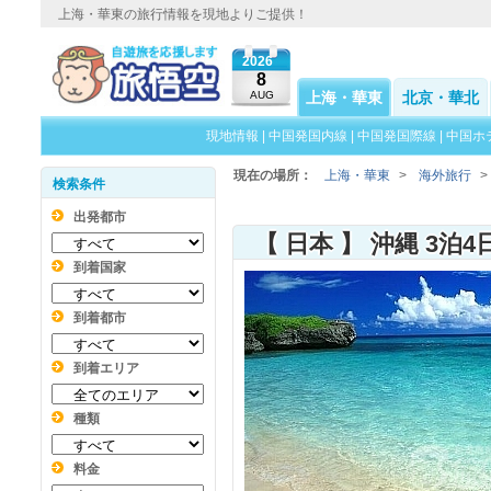
上海・華東の旅行情報を現地よりご提供！
2026
8
AUG
上海・華東
北京・華北
現地情報
|
中国発国内線
|
中国発国際線
|
中国ホ
現在の場所：
上海・華東
>
海外旅行
>
検索条件
出発都市
【 日本 】 沖縄 3泊4
到着国家
到着都市
到着エリア
種類
料金