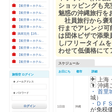
ショッピングも充
【航空券＋ホテル...
魅惑の沖縄旅行を
【航空券＋ホテル...
社員旅行から褒章
【航空券＋ホテル...
行までアレンジ可
【航空券＋ホテル...
満席完売【2/5...
は団体ビザで添乗
【航空券＋ホテル...
し/フリータイム
【航空券＋ホテル...
わせて低価格にて
【航空券＋ホテル...
【航空券＋ホテル...
スケジュール
お日にち
都市
詳細
旅悟空 ログイン
上海・
★ メールアドレス
沖縄
・ 首里
★ パスワード
城）
・ＤＦ
1日目
沖縄
が免税