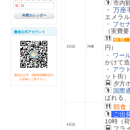
市内
30
31
・ 万座
年間カレンダー
エメラル
・ ブセ
（実費要
微信公式アカウント
昼食
円）
3日目
沖縄
・ ワー
かけて造
・ アウ
ット街
微信公众号 (随時情報配信中)
お気軽にご覧下さい。
夕方
国際
ばれる、
朝食
ご出
10時（
4日目
フラ