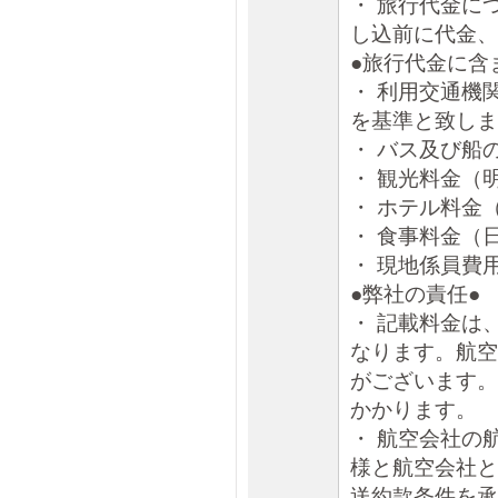
・ 旅行代金に
し込前に代金、
●旅行代金に含
・ 利用交通機
を基準と致しま
・ バス及び船
・ 観光料金（
・ ホテル料金
・ 食事料金（
・ 現地係員費
●弊社の責任●
・ 記載料金は
なります。航空
がございます。
かかります。
・ 航空会社の
様と航空会社と
送約款条件を承