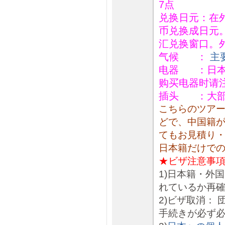
7点
兑换日元：在
币兑换成日元
汇兑换窗口。
气候 ：
主
电器 ：日本
购买电器时请
插头 ：大部
こちらのツア
どで、中国籍
てもお見積り
日本籍だけで
★ビザ注意事
1)日本籍・外
れているか再
2)ビザ取消：
手続きが必ず