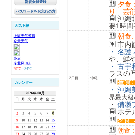
新規会員登録
夕食：
り 芸
パスワードをお忘れの方
沖縄
要1時間
天気予報
朝食
市内
・ 名護
や、鮮
・ 古宇
ラスの
2日目
沖縄
昼食
カレンダー
・ 沖
2026年 08月
界最大級
日
月
火
水
木
金
土
・
備瀬
1
ホテ
8
2
3
4
5
6
7
夕食:
9
10
11
12
13
14
15
16
17
18
19
20
21
22
朝食
23
24
25
26
27
28
29