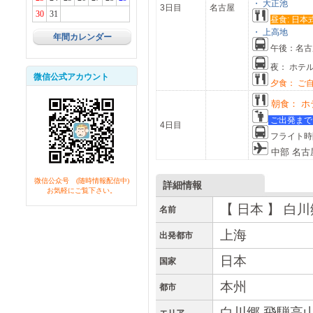
・ 大正池
3日目
名古屋
30
31
昼食: 日本
・ 上高地
年間カレンダー
午後：名古
夜： ホテ
微信公式アカウント
夕食： ご
朝食： ホ
ご出発まで
4日目
フライト時
中部 名古
微信公众号 (随時情報配信中)
詳細情報
お気軽にご覧下さい。
【 日本 】 白
名前
上海
出発都市
日本
国家
本州
都市
白川郷 飛騨高山