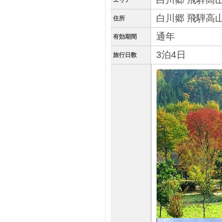
エリア
白川郷 飛騨高山
住所
通年
有効期間
3泊4日
旅行日数