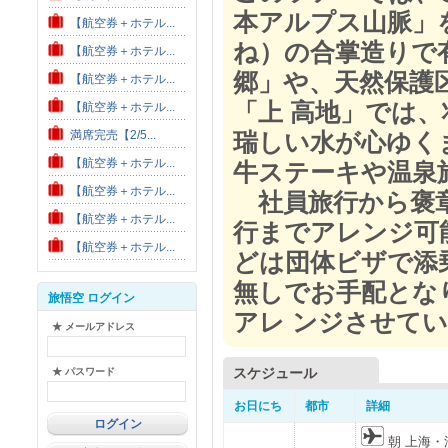
本アルプス山脈」
【航空券＋ホテル...
ね）の合掌造りで
【航空券＋ホテル...
郷」や、天然保護
【航空券＋ホテル...
「上 高地」では
【航空券＋ホテル...
満席完売【2/5...
瑞しい水が心ゆく
【航空券＋ホテル...
牛ステーキや温泉
【航空券＋ホテル...
社員旅行から褒章
【航空券＋ホテル...
行までアレンジ可
【航空券＋ホテル...
どは団体ビザで添
無しでお手配とな
旅悟空 ログイン
アレ ンジさせて
★ メールアドレス
スケジュール
★ パスワード
お日にち
都市
詳細
朝 上海・