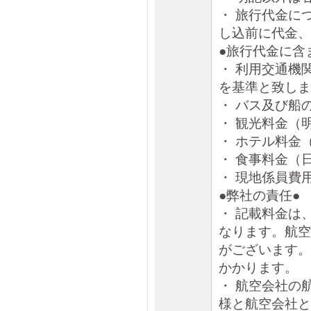
・ 旅行代金に
し込前に代金、
●旅行代金に含
・ 利用交通機
を基準と致しま
・ バス及び船
・ 観光料金（
・ ホテル料金
・ 食事料金（
・ 現地係員費
●弊社の責任●
・ 記載料金は
なります。航空
がございます。
かかります。
・ 航空会社の
様と航空会社と