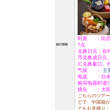
时差 ：比北
7点
旅行情報
兑换日元：在
币兑换成日元
汇兑换窗口。
气候 ：
主
电器 ：日本
购买电器时请
插头 ：大部
こちらのツア
どで、中国籍
てもお見積り