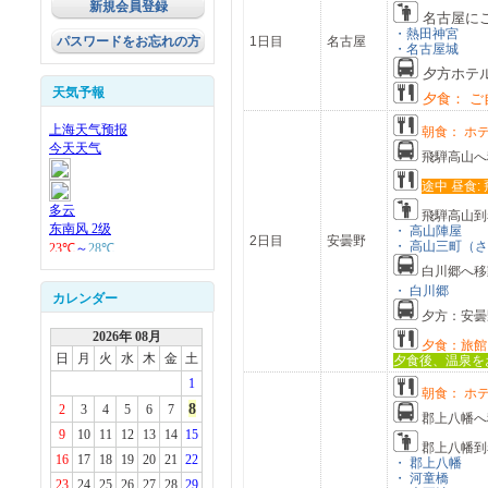
新規会員登録
名古屋に
・熱田神宮
パスワードをお忘れの方
1日目
名古屋
・名古屋城
夕方ホテ
天気予報
夕食： ご
朝食： ホ
飛騨高山
へ
途中 昼食:
飛騨高山
到
・ 高山陣屋
2日目
安曇野
・ 高山三町（
白川郷
へ移
・ 白川郷
カレンダー
夕方：安曇
2026年 08月
夕食：旅館
日
月
火
水
木
金
土
夕食後、温泉を
1
朝食： ホ
8
2
3
4
5
6
7
郡上八幡
へ
9
10
11
12
13
14
15
郡上八幡
到
16
17
18
19
20
21
22
・ 郡上八幡
・ 河童橋
23
24
25
26
27
28
29