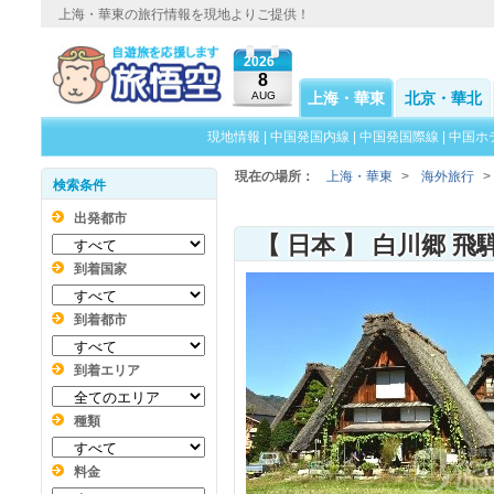
上海・華東の旅行情報を現地よりご提供！
2026
8
AUG
上海・華東
北京・華北
現地情報
|
中国発国内線
|
中国発国際線
|
中国ホ
現在の場所：
上海・華東
>
海外旅行
>
検索条件
出発都市
【 日本 】 白川郷 飛
到着国家
到着都市
到着エリア
種類
料金