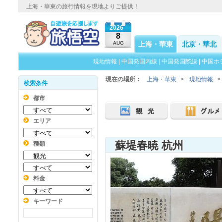
上海・華東の旅行情報を現地よりご提供！
2026
8
AUG
上海・華東
北京・華北
現地情報
|
中国発国内線
|
中国発国際線
|
中国ホ
現在の場所：
上海・華東
>
現地情報
>
検索条件
都市
エリア
蘇堤春暁 杭州
種類
料金
キーワード