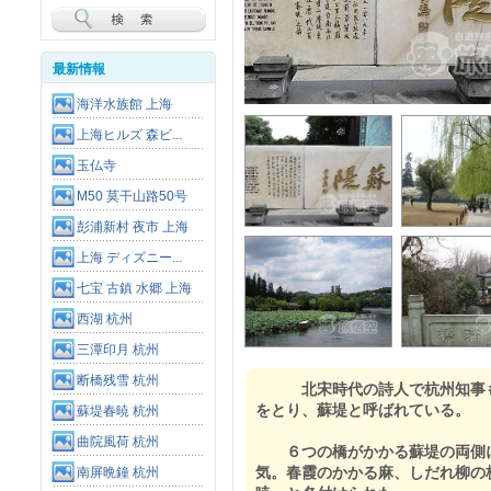
最新情報
海洋水族館 上海
上海ヒルズ 森ビ...
玉仏寺
M50 莫干山路50号
彭浦新村 夜市 上海
上海 ディズニー...
七宝 古鎮 水郷 上海
西湖 杭州
三潭印月 杭州
断橋残雪 杭州
北宋時代の詩人で杭州知事も
をとり、蘇堤と呼ばれている。
蘇堤春暁 杭州
曲院風荷 杭州
６つの橋がかかる蘇堤の両側に
気。春霞のかかる麻、しだれ柳の
南屏晩鐘 杭州