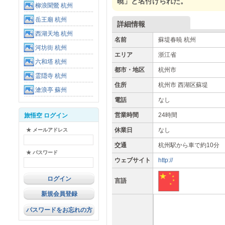
暁」と名付けられた。
柳浪聞鶯 杭州
岳王廟 杭州
詳細情報
西湖天地 杭州
名前
蘇堤春暁 杭州
河坊街 杭州
エリア
浙江省
六和塔 杭州
都市・地区
杭州市
霊隠寺 杭州
住所
杭州市 西湖区蘇堤
滄浪亭 蘇州
電話
なし
営業時間
24時間
旅悟空 ログイン
休業日
なし
★ メールアドレス
交通
杭州駅から車で約10分
★ パスワード
ウェブサイト
http://
言語
新規会員登録
パスワードをお忘れの方