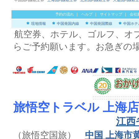
中国国内線航空券
上海国内線航空券
北京国内線航空券
大連国内線航空
予約の流れ
|
ヘルプ
|
サイトマップ
|
会社
現地情報
中国発国内線
中国発国際線
中国ホテ
航空券、ホテル、ゴルフ、オ
らご予約願います。お急ぎの
旅悟空トラベル 上海店
江西
（旅悟空国旅）
中国 上海市