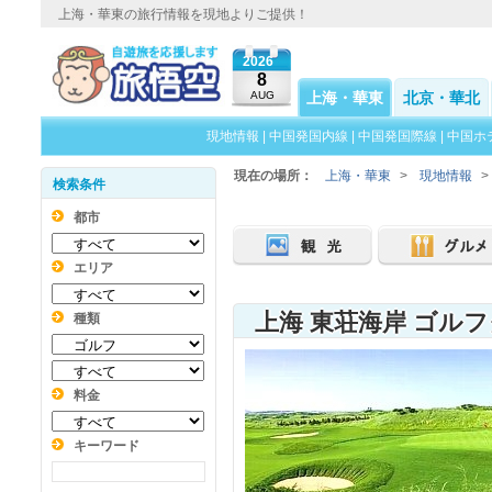
上海・華東の旅行情報を現地よりご提供！
2026
8
AUG
上海・華東
北京・華北
現地情報
|
中国発国内線
|
中国発国際線
|
中国ホ
現在の場所：
上海・華東
>
現地情報
>
検索条件
都市
エリア
上海 東荘海岸 ゴル
種類
料金
キーワード