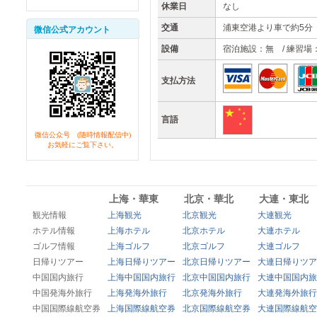
休業日
なし
交通
浦東空港より車で約5分
微信公式アカウント
設備
宿泊施設：無 / 練習場
支払方法
言語
微信公众号 (随時情報配信中)
お気軽にご覧下さい。
上海・華東
北京・華北
大連・東北
観光情報
上海観光
北京観光
大連観光
ホテル情報
上海ホテル
北京ホテル
大連ホテル
ゴルフ情報
上海ゴルフ
北京ゴルフ
大連ゴルフ
日帰りツアー
上海日帰りツアー
北京日帰りツアー
大連日帰りツア
中国国内旅行
上海中国国内旅行
北京中国国内旅行
大連中国国内旅
中国発海外旅行
上海発海外旅行
北京発海外旅行
大連発海外旅行
中国国際線航空券
上海国際線航空券
北京国際線航空券
大連国際線航空