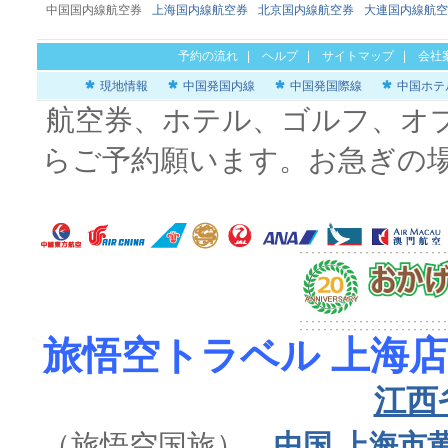
中国国内線航空券
上海国内線航空券
北京国内線航空券
大連国内線航空
予約の流れ
|
ヘルプ
|
サイトマップ
|
会社
現地情報
中国発国内線
中国発国際線
中国ホテ
航空券、ホテル、ゴルフ、オ
らご予約願います。お急ぎの
旅悟空トラベル 上海店
江西
（旅悟空国旅）
中国 上海市