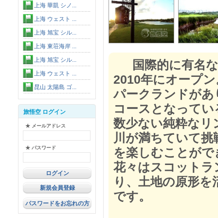
上海 華凱 シノ...
上海 ウェスト ...
上海 旭宝 シル...
上海 東荘海岸 ...
上海 旭宝 シル...
国際的に有名な
上海 ウェスト ...
2010年にオープ
昆山 太陽島 ゴ...
パークランドがあ
コースとなってい
旅悟空 ログイン
数少ない純粋なリ
★ メールアドレス
川が満ちていて挑
★ パスワード
を楽しむことがで
花々はスコットラ
り、土地の原形を
新規会員登録
です。
パスワードをお忘れの方