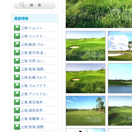
最新情報
上海 トムソン ...
上海 リンクス ...
上海 銀涛 ゴル...
上海 新天鴻 名...
上海 天馬 カン...
上海 覧海 国際...
上海 虹橋ゴルフ...
上海 ゴルフクラ...
上海 アジャイル...
上海 東荘海岸 ...
上海 潁奕安亭 ...
上海 美蘭湖 ゴ...
上海 覧海 国際...