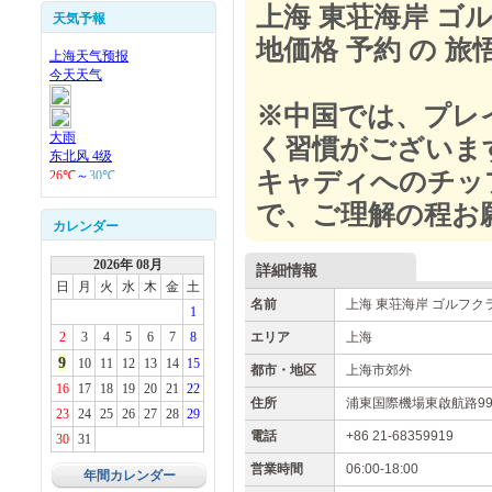
上海 東荘海岸 ゴル
天気予報
地価格 予約 の 旅
※中国では、プレ
く習慣がございま
キャディへのチッ
で、ご理解の程お願
カレンダー
2026年 08月
詳細情報
日
月
火
水
木
金
土
名前
上海 東荘海岸 ゴルフク
1
2
3
4
5
6
7
8
エリア
上海
9
10
11
12
13
14
15
都市・地区
上海市郊外
16
17
18
19
20
21
22
住所
浦東国際機場東啟航路
23
24
25
26
27
28
29
電話
+86 21-68359919
30
31
営業時間
06:00-18:00
年間カレンダー