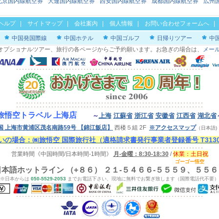
北京国内線航空券
大連国内線航空券
西安国内線航空券
成都国内線航空券
広州
ヘルプ
|
サイトマップ
|
会社案内
|
個人情報
|
お問い合わせフォームへ
中国発国際線
中国ホテル
中国ゴルフ
日帰りツアー
中
オプショナルツアー、旅行の各ページからご予約願います。お急ぎの場合は、
メー
旅悟空トラベル 上海店
～
上海
江蘇省
浙江省
安徽省
江西省
湖北省
国 上海市黄浦区茂名南路59号
【錦江飯店】
西楼５組 2F
※アクセスマップ
（日本語
の場合：㈱旅悟空 国際旅行社（適格請求書発行事業者登録番号 T313000
営業時間《中国時間/日本時間-1時間》
月-金曜：8:30-18:30
/
休業：
土
日祝
ゴーゴー悟空
日本語ホットライン （+８６） ２１-５４６６-５５５９、５５６
※日本からは
050-5529-2053
までお電話下さい、現地に無料でお繋ぎ致します（国際電話代不要）