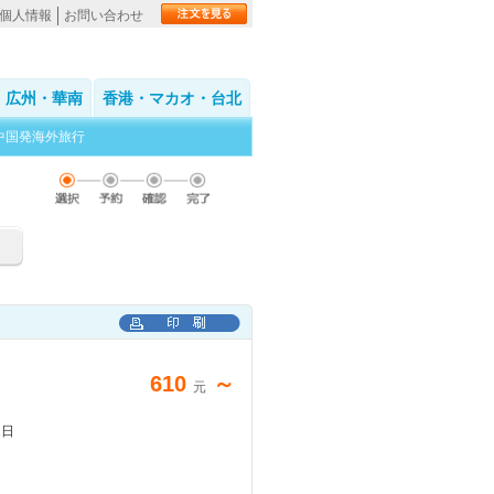
個人情報
お問い合わせ
広州・華南
香港・マカオ・台北
中国発海外旅行
610
～
元
1日