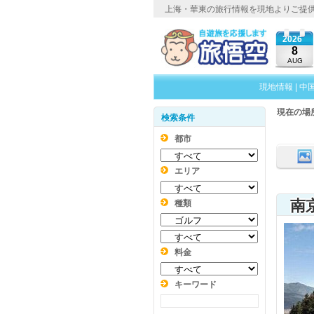
上海・華東の旅行情報を現地よりご提
2026
8
AUG
現地情報
|
中
現在の場
検索条件
都市
エリア
南
種類
料金
キーワード