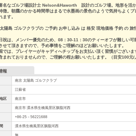
名なゴルフ場設計士 Nelson&Haworth 設計のゴルフ場。地形を
特徴。朝靄のかかる時間帯はまるで水墨画の景色のようで気持ちよくプ
れます。
 太陽島 ゴルフクラブの ご予約 お申し込み は 格安 現地価格 予約 の 旅
日祝は、メンバー優先のため、08：30-11：30のティーオフが難しい
させて頂きますので、予め事情をご理解のほどお願いいたします。
国では、プレイヤーがキャディへチップをお支払い頂く習慣がございま
含まれておりませんので、ご理解の程お願いいたします。（目安100元/
情報
南京 太陽島 ゴルフクラブ
江蘇省
地区
南京市
南京市 溧水県生橋風景区胭脂河西
+86-25－56221688
間
溧水県生橋風景区胭脂河西
無