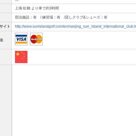
上海 虹橋 より車で約3時間
宿泊施設：有 / 練習場：有 /貸しクラブ&シューズ：有
サイト
http://www.sunislandgolf.com/en/nanjing_sun_island_international_club.
法