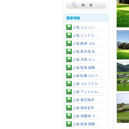
最新情報
上海 トムソン ...
上海 リンクス ...
上海 銀涛 ゴル...
上海 新天鴻 名...
上海 天馬 カン...
上海 覧海 国際...
上海 虹橋ゴルフ...
上海 ゴルフクラ...
上海 アジャイル...
上海 東荘海岸 ...
上海 潁奕安亭 ...
上海 美蘭湖 ゴ...
上海 覧海 国際...