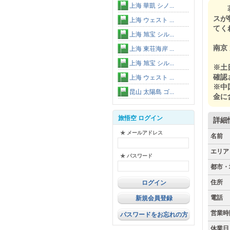
上海 華凱 シノ...
著
スが
上海 ウェスト ...
てく
上海 旭宝 シル...
南京
上海 東荘海岸 ...
上海 旭宝 シル...
※土
確認
上海 ウェスト ...
※中
昆山 太陽島 ゴ...
金に
旅悟空 ログイン
詳細
★ メールアドレス
名前
エリア
★ パスワード
都市・
住所
電話
新規会員登録
営業時
パスワードをお忘れの方
休業日