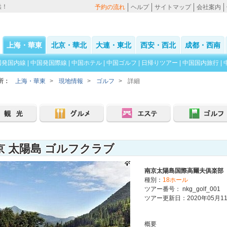
供！
予約の流れ
ヘルプ
サイトマップ
会社案内
上海・華東
北京・華北
大連・東北
西安・西北
成都・西南
国発国内線
|
中国発国際線
|
中国ホテル
|
中国ゴルフ
|
日帰りツアー
|
中国国内旅行
|
所：
上海・華東
>
現地情報
>
ゴルフ
>
詳細
京 太陽島 ゴルフクラブ
南京太陽島国際高爾夫俱楽部
種別：
18ホール
ツアー番号： nkg_golf_001
ツアー更新日：2020年05月1
概要