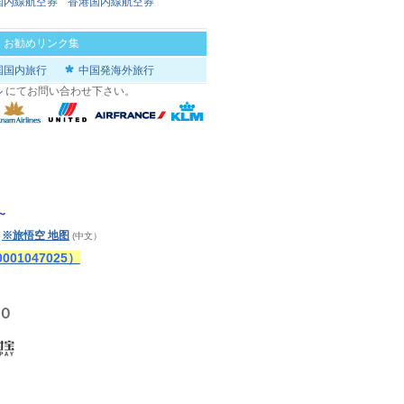
国内線航空券
香港国内線航空券
|
お勧めリンク集
国国内旅行
中国発海外旅行
ル
にてお問い合わせ下さい。
～
※旅悟空 地图
)
(中文）
1047025）
０