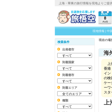
上海・華東の旅行情報を現地よりご提
2026
8
AUG
現地情報
|
中
現在の場
検索条件
出発都市
海
到着国家
上
香港
イン
到着都市
の検
ケー
ーワ
到着エリア
スタ
種類
上