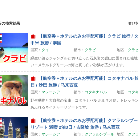
行の検索結果
並び
【航空券＋ホテルのみお手配可能】クラビ 旅行 / タイ
甲米 旅游 / 泰国
国家：
タイ
都市：
クラビ
地区：
クラ
緑生い茂るジャングルと切り立った石灰岩の岩山に囲まれた秘境
いエメラルドグリーンの海と真っ白い砂浜が広がります。
【航空券＋ホテルのみお手配可能】コタキナバル 旅行 
日 / 沙巴 旅游 / 马来西亚
国家：
マレーシア
都市：
コタキナバル
地区：
コタ
野生動物と大自然の宝庫 コタキナバル ボルネオ島。トレッキ
あふれるネイチャーリゾートです。
【航空券＋ホテルのみお手配可能】クアラルンプール
リゾート 満喫 2泊3日 / 吉隆坡 旅游 / 马来西亚
国家：
マレーシア
都市：
クアラルンプール
地区：
クア