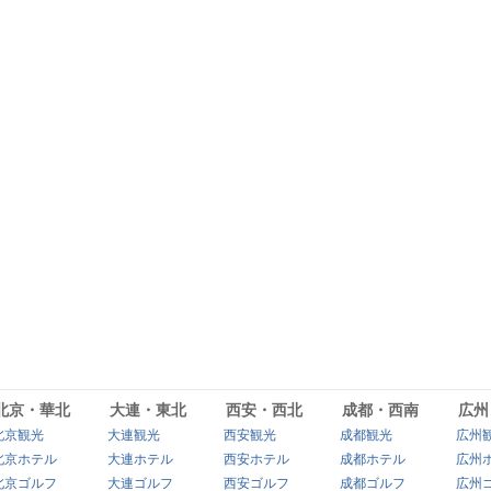
北京・華北
大連・東北
西安・西北
成都・西南
広州
北京観光
大連観光
西安観光
成都観光
広州
北京ホテル
大連ホテル
西安ホテル
成都ホテル
広州
北京ゴルフ
大連ゴルフ
西安ゴルフ
成都ゴルフ
広州