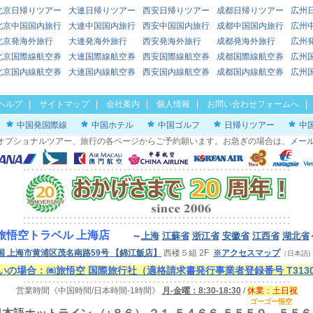
北京日帰りツアー
大連日帰りツアー
西安日帰りツアー
成都日帰りツアー
広州
北京中国国内旅行
大連中国国内旅行
西安中国国内旅行
成都中国国内旅行
広州
北京発海外旅行
大連発海外旅行
西安発海外旅行
成都発海外旅行
広州
北京国際線航空券
大連国際線航空券
西安国際線航空券
成都国際線航空券
広州
北京国内線航空券
大連国内線航空券
西安国内線航空券
成都国内線航空券
広州
ヘルプ
|
サイトマップ
|
会社案内
|
個人情報
|
お問い合わせフォームへ
中国発国際線
中国ホテル
中国ゴルフ
日帰りツアー
中
オプショナルツアー、旅行の各ページからご予約願います。お急ぎの場合は、
メー
旅悟空トラベル 上海店
～
上海
江蘇省
浙江省
安徽省
江西省
湖北省
国 上海市黄浦区茂名南路59号
【錦江飯店】
西楼５組 2F
※アクセスマップ
（日本語
の場合：㈱旅悟空 国際旅行社（適格請求書発行事業者登録番号 T313000
営業時間《中国時間/日本時間-1時間》
月-金曜：8:30-18:30
/
休業：
土
日祝
ゴーゴー悟空