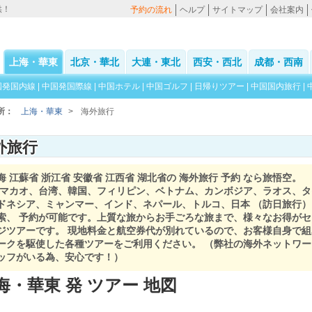
供！
予約の流れ
ヘルプ
サイトマップ
会社案内
上海・華東
北京・華北
大連・東北
西安・西北
成都・西南
国発国内線
|
中国発国際線
|
中国ホテル
|
中国ゴルフ
|
日帰りツアー
|
中国国内旅行
|
所：
上海・華東
>
海外旅行
外旅行
海 江蘇省 浙江省 安徽省 江西省 湖北省の 海外旅行 予約 なら旅悟空。
 マカオ、台湾、韓国、フィリピン、ベトナム、カンボジア、ラオス、
ドネシア、ミャンマー、インド、ネパール、トルコ、日本 （訪日旅行）
索、 予約が可能です。上質な旅からお手ごろな旅まで、様々なお得がセ
ジツアーです。 現地料金と航空券代が別れているので、お客様自身で
ークを駆使した各種ツアーをご利用ください。 （弊社の海外ネットワ
ッフがいる為、安心です！）
海・華東 発 ツアー 地図