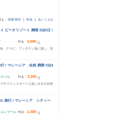
替え：
国家/都市
|
料金
|
あいうえお
 ビーチリゾート 満喫 3泊5日 /
3,680
ビ
料金：
元
地 クラビ。 アンダマン海に面し、深
/ マレーシア 自然 満喫 3泊4
3,280
キナバル
料金：
元
ングやマリンスポーツも楽しめる大自然
 旅行 / マレーシア シティー
2,380
ラルンプール
料金：
元