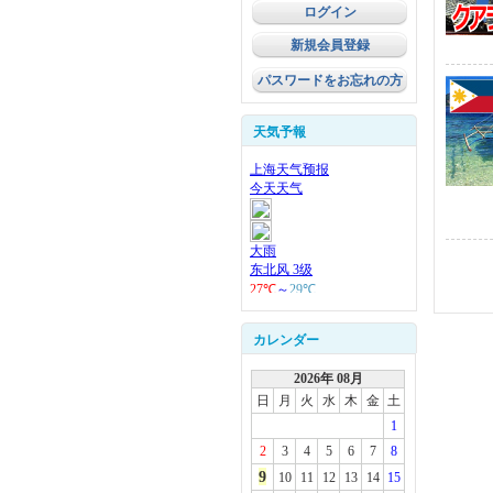
新規会員登録
パスワードをお忘れの方
天気予報
カレンダー
2026年 08月
日
月
火
水
木
金
土
1
2
3
4
5
6
7
8
9
10
11
12
13
14
15