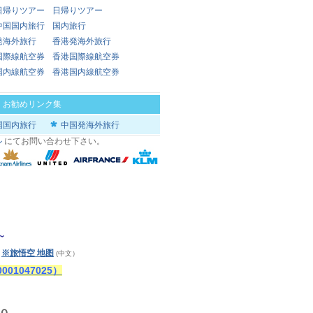
日帰りツアー
日帰りツアー
中国国内旅行
国内旅行
発海外旅行
香港発海外旅行
国際線航空券
香港国際線航空券
国内線航空券
香港国内線航空券
|
お勧めリンク集
国国内旅行
中国発海外旅行
ル
にてお問い合わせ下さい。
～
※旅悟空 地图
)
(中文）
1047025）