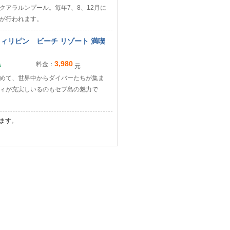
アラルンプール。毎年7、8、12月に
が行われます。
フィリピン ビーチ リゾート 満喫
3,980
島
料金：
元
めて、世界中からダイバーたちが集ま
ィが充実しいるのもセブ島の魅力で
ます。