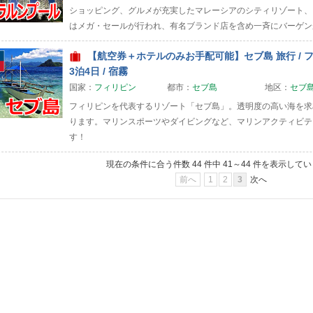
ショッピング、グルメが充実したマレーシアのシティリゾート、ク
はメガ・セールが行われ、有名ブランド店を含め一斉にバーゲン
【航空券＋ホテルのみお手配可能】セブ島 旅行 / 
3泊4日 / 宿霧
国家：
フィリピン
都市：
セブ島
地区：
セブ
フィリピンを代表するリゾート「セブ島」。透明度の高い海を求
ります。マリンスポーツやダイビングなど、マリンアクティビテ
す！
現在の条件に合う件数
44
件中
41～44
件を表示してい
前へ
1
2
3
次へ