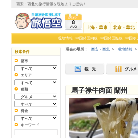
西安・西北の旅行情報を現地よりご提供！
2026
8
AUG
上海・華東
北京・華北
現地情報
|
中国発国内線
|
中国発国際線
|
中国ホ
現在の場所：
西安・西北
>
現地情報
>
検索条件
都市
エリア
馬子禄牛肉面 蘭州
種類
料金
キーワード