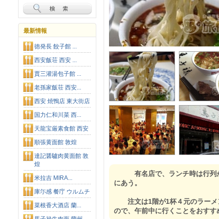
最新情報
徳発長 餃子館 ...
西安飯荘 西安 ...
賈三灌湯包子館 ...
老孫家飯荘 西安...
西安 焼鴨店 東大街店
国力仁和川菜 西...
天龍宝厳素食館 西安
順張黄面館 敦煌
達記醤驢肉黄面館 敦
煌
有名店で、ランチ時は行列が
米拉吉 MIRA...
にあう。
庫尓感 餐庁 ウルムチ
注文は1階が1杯４元のラーメン
菜根香大酒店 蘭...
ので、午前中に行くことをおすす