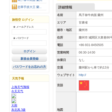
馬子禄牛肉面 蘭州
忠華手抓大王 蘭...
詳細情報
名前
馬子禄牛肉面 蘭州
旅悟空 ログイン
エリア
甘粛省
★ メールアドレス
都市・地区
蘭州市
住所
蘭州市 城関区大衆巷86
★ パスワード
電話
+86-931-8450505
営業時間
06:30-14:00
新規会員登録
休業日
なし
パスワードをお忘れの方
交通
蘭州駅から車で約12分
ウェブサイト
http://
天気予報
言語
地図