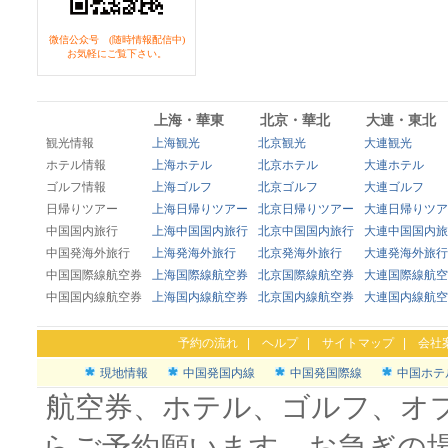
微信公众号 (随時情報配信中)
お気軽にご覧下さい。
上海・華東
北京・華北
大連・東北
観光情報
上海観光
北京観光
大連観光
ホテル情報
上海ホテル
北京ホテル
大連ホテル
ゴルフ情報
上海ゴルフ
北京ゴルフ
大連ゴルフ
日帰りツアー
上海日帰りツアー
北京日帰りツアー
大連日帰りツア
中国国内旅行
上海中国国内旅行
北京中国国内旅行
大連中国国内旅
中国発海外旅行
上海発海外旅行
北京発海外旅行
大連発海外旅行
中国国際線航空券
上海国際線航空券
北京国際線航空券
大連国際線航空
中国国内線航空券
上海国内線航空券
北京国内線航空券
大連国内線航空
予約の流れ
|
ヘルプ
|
サイトマップ
|
会社
現地情報
中国発国内線
中国発国際線
中国ホテ
航空券、ホテル、ゴルフ、オ
らご予約願います。お急ぎの