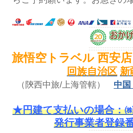
旅悟空トラベル 西安店
回族自治区
新
（陝西中旅
/上海管轄
）
中国
★円建て支払いの場合：㈱
発行事業者登録番号 