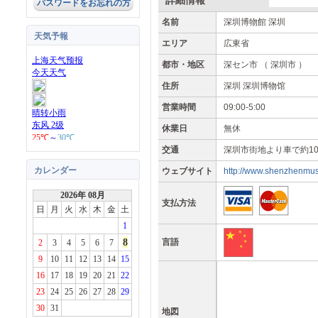
詳細情報
パスワードをお忘れの方
名前
深圳博物館 深圳
天気予報
エリア
広東省
都市・地区
深セン市 （ 深圳市 ）
住所
深圳 深圳博物馆
営業時間
09:00-5:00
休業日
無休
交通
深圳市街地より車で約1
カレンダー
ウェブサイト
http://www.shenzhenmu
2026年 08月
支払方法
日
月
火
水
木
金
土
1
8
言語
2
3
4
5
6
7
9
10
11
12
13
14
15
16
17
18
19
20
21
22
23
24
25
26
27
28
29
30
31
地図