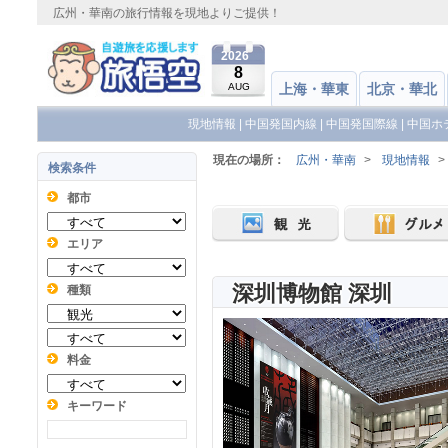
広州・華南の旅行情報を現地よりご提供！
2026
8
AUG
上海・華東
北京・華北
現地情報
|
中国発国内線
|
中国発国際線
|
中国ホ
現在の場所：
広州・華南
>
現地情報
>
検索条件
都市
エリア
深圳博物館 深圳
種類
料金
キーワード