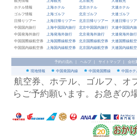
観光情報
上海観光
北京観光
大連観光
ホテル情報
上海ホテル
北京ホテル
大連ホテル
ゴルフ情報
上海ゴルフ
北京ゴルフ
大連ゴルフ
日帰りツアー
上海日帰りツアー
北京日帰りツアー
大連日帰りツア
中国国内旅行
上海中国国内旅行
北京中国国内旅行
大連中国国内旅
中国発海外旅行
上海発海外旅行
北京発海外旅行
大連発海外旅行
中国国際線航空券
上海国際線航空券
北京国際線航空券
大連国際線航空
中国国内線航空券
上海国内線航空券
北京国内線航空券
大連国内線航空
予約の流れ
|
ヘルプ
|
サイトマップ
|
会社
現地情報
中国発国内線
中国発国際線
中国ホテ
航空券、ホテル、ゴルフ、オ
らご予約願います。お急ぎの