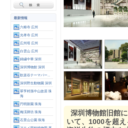
最新情報
六榕寺 広州
光孝寺 広州
広州塔 広州
白雲山 広州
錦繍中華 深圳
深圳博物館 深圳
歓楽谷テーマパー...
深圳野生動物園 深圳
翠亨村孫中山故居 珠
海
円明新園 珠海
深圳博物館旧館
梅渓牌坊 珠海
いて、1000を超
石景山公園 珠海