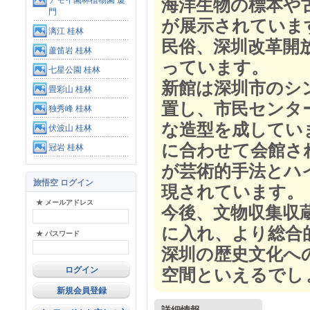
アモイ園林植物園 厦
海洋生物の標本や
門
が展示されていま
漓江 桂林
民俗、深圳改革開
蘆笛岩 桂林
っています。
七星公園 桂林
新館は深圳市のシ
畳彩山 桂林
置し、市民センタ
独秀峰 桂林
な造型を成していま
伏波山 桂林
に合わせて会館さ
冠岩 桂林
が芸術的手法とハ
旅悟空 ログイン
現されています。
★ メールアドレス
今後、文物収集収
に入れ、より総合
★ パスワード
深圳の歴史文化へ
空間といえるでし
新規会員登録