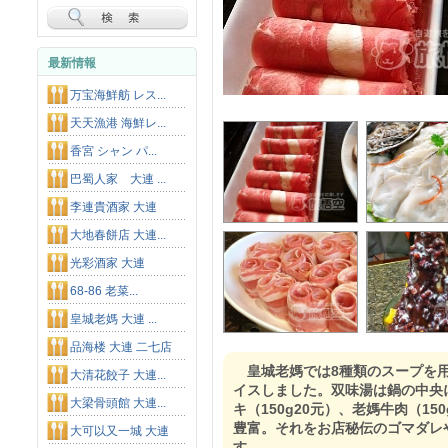
最新情報
万宝海鮮舫 レス...
天天漁港 海鮮レ...
香宮 シャン パ...
巴蜀人家 大連 ...
李連貴酒家 大連
大地春餅店 大連...
光彩酒家 大連
68-86 老菜...
皇城老媽 大連 ...
品海楼 大連 二七店
皇城老媽では8種類のスープを
大清花餃子 大連...
イスしました。双味湯は鍋の中央
大梁骨頭館 大連...
キ（150g20元）、老媽牛肉（1
豊富。それをお店秘伝のゴマダレ
大可以又一城 大連
す。