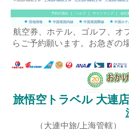
中国国内線航空券
上海国内線航空券
北京国内線航空券
大連国内線航空
予約の流れ
|
ヘルプ
|
サイトマップ
|
会社
現地情報
中国発国内線
中国発国際線
中国ホテ
航空券、ホテル、ゴルフ、オ
らご予約願います。お急ぎの
旅悟空トラベル 大連
（大連中旅/上海管轄