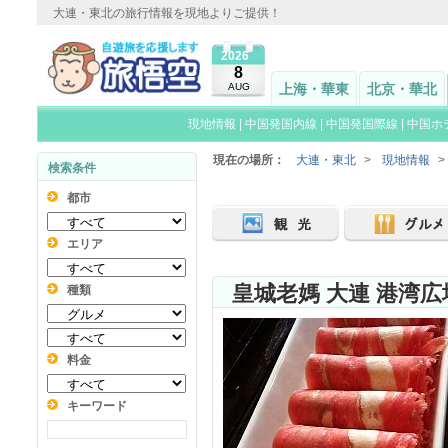
大連・東北の旅行情報を現地よりご提供！
2026
8
AUG
上海・華東
北京・華北
現地情報
|
中国発国内線
|
中国発国際線
|
中国ホ
現在の場所：
大連・東北
>
現地情報
>
検索条件
都市
エリア
皇城老媽 大連 港湾広
種類
料金
キーワード