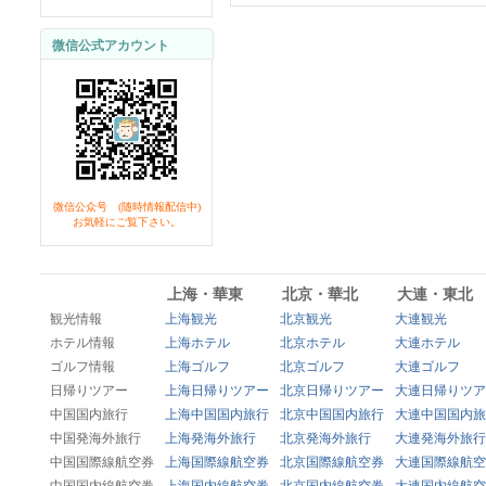
微信公式アカウント
微信公众号 (随時情報配信中)
お気軽にご覧下さい。
上海・華東
北京・華北
大連・東北
観光情報
上海観光
北京観光
大連観光
ホテル情報
上海ホテル
北京ホテル
大連ホテル
ゴルフ情報
上海ゴルフ
北京ゴルフ
大連ゴルフ
日帰りツアー
上海日帰りツアー
北京日帰りツアー
大連日帰りツア
中国国内旅行
上海中国国内旅行
北京中国国内旅行
大連中国国内旅
中国発海外旅行
上海発海外旅行
北京発海外旅行
大連発海外旅行
中国国際線航空券
上海国際線航空券
北京国際線航空券
大連国際線航空