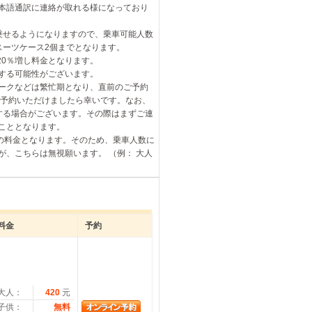
本語通訳に連絡が取れる様になっており
乗せるようになりますので、乗車可能人数
スーツケース2個までとなります。
20％増し料金となります。
する可能性がございます。
ークなどは繁忙期となり、直前のご予約
ご予約いただけましたら幸いです。なお、
りする場合がございます。その際はまずご連
こととなります。
の料金となります。そのため、乗車人数に
、こちらは無視願います。 （例： 大人
料金
予約
大人：
420
元
子供：
無料