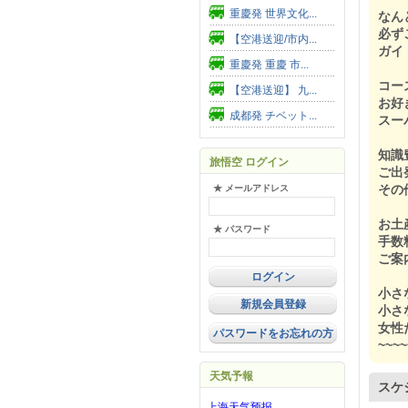
重慶発 世界文化...
なん
必ず
【空港送迎/市内...
ガイ
重慶発 重慶 市...
コー
【空港送迎】 九...
お好
成都発 チベット...
スー
知識
旅悟空 ログイン
ご出
その
★ メールアドレス
お土
★ パスワード
手数
ご案
小さ
新規会員登録
小さ
女性
パスワードをお忘れの方
~~~~
天気予報
スケ