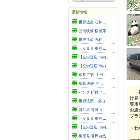
最新情報
世界遺産 石林 ...
雲南映像 楊麗萍...
世界遺産 石林 ...
わがまま 車両 ...
【空港送迎/市内...
【空港送迎/市内...
成都 市内 １日...
成都 西南 発 ...
複
パンダ 餌付け ...
け見
世界遺産 楽山 ...
専用
都江堰 青城山 ...
お選
プラ
わがまま 車両 ...
【空港送迎/市内...
～わ
重慶発 世界自然...
~~~~