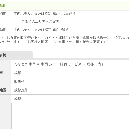
詳細
望時間 市内ホテル、または指定場所へお出迎え
希望のエリアへご案内
望時間 市内ホテル、または指定場所で解散
中、お食事の時間帯があり、ガイド・運転手が自身で食事を取る場合は、40元/人
いいたします。（お客様と同席してお食事させて頂く場合は不要です）
情報
わがまま 車両 ＆ 車両 ガイド 貸切 サービス （ 成都 市内）
市
成都
四川省
地区
成都郊外
成都