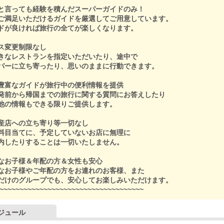
と言っても経験を積んだスーパーガイドのみ！
ご満足いただけるガイドを厳選してご用意しています。
ドが良ければ旅行の全てが楽しくなります。
ス変更制限なし
きなレストランを指定いただいたり、途中で
パーに立ち寄ったり、思いのままに行動できます。
豊富なガイドが旅行中の便利情報を提供
発前から帰国までの旅行に関する質問にお答えしたり
他の情報もできる限りご提供します。
産店への立ち寄り等一切なし
料目当てに、予定していないお店に無理に
内したりすることは一切いたしません。
なお子様＆年配の方＆女性も安心
なお子様やご年配の方をお連れのお客様、また
だけのグループでも、安心してお楽しみいただけます。
~~~~~~~~~~~~~~~~~~~~~~~~~~~~~~~~~~~~
ジュール