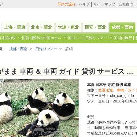
供！
予約の流れ
ヘルプ
サイトマップ
会社案内
上海・華東
北京・華北
大連・東北
西安・西北
成都・西南
国発国内線
|
中国発国際線
|
中国ホテル
|
中国ゴルフ
|
日帰りツアー
|
中国国内旅行
|
所：
成都・西南
>
日帰りツアー
>
詳細
わがまま 車両 ＆ 車両 ガイド 貸切 サービス （ 成都 市内）
車両 日本語 导游 貸切 成都
種別：
空港送迎、車輌・ガイ
ツアー番号： ctu_car_guide
ツアー更新日：2016年01月1
概要
成都 市内を車両を貸しきって
ク、時間も有効利用！ 専用
で成都及び近郊の観光やビジ