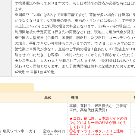
ず携帯電話を持っておりますので、もし日本語での対応が必要な時には日
ます。
※国産ワゴン車には8名まで乗車可能ですが、荷物が多い場合には座席に
が少なくなります。6名乗車の場合、車両のトランクには概ねとして中型
※上記は7-22時にご利用の場合の料金となります。22時～7時の場合は、
利用開始後の予定変更（行き先の変更など）は、現地にて追加代金が発生
※中国の大型祝日（労働節、国慶節、旧正月）及び正月・ゴールデンウィ
の場合、手配できない可能性もございますので、で きましたらお早めに
繁忙期は車両代が少なく、直前のご予約の場合 1台あたり100元値上が
絡させていただき、お客様にご検討いただいてからお手配させていただく
★システム上、大人●●元と記載されておりますが、下記料金は1台あたり
関わりなく同額となります。また子供幼児欄は無料と記載されておりますが
420元 ⇒ 車輌1台 420元）
単位
説明
車輌、運転手、燃料費含む （別途駐
車代、高速代は実費要）
★コロナ禍以降、日本語ガイドの減
少などにより一部の料金が値上がり
しております。
り 瑞風ワゴン車 （ガイ
空港⇔市内 片
①右オンラインボタンよりご連絡