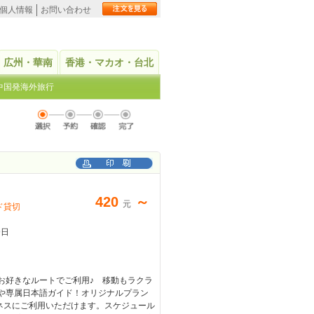
個人情報
お問い合わせ
広州・華南
香港・マカオ・台北
中国発海外旅行
420
～
元
ド貸切
9日
お好きなルートでご利用♪ 移動もラクラ
車や専属日本語ガイド！オリジナルプラン
ネスにご利用いただけます。スケジュール