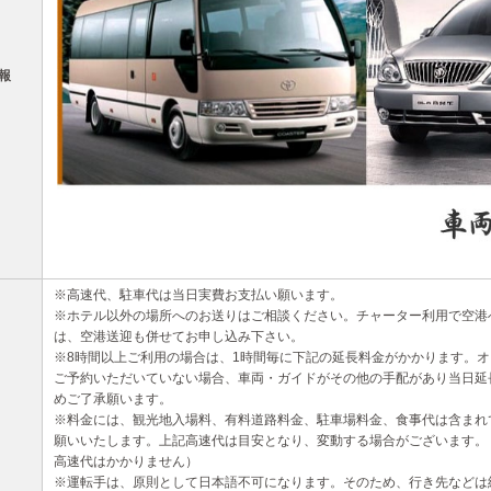
報
※高速代、駐車代は当日実費お支払い願います。
※ホテル以外の場所へのお送りはご相談ください。チャーター利用で空港
は、空港送迎も併せてお申し込み下さい。
※8時間以上ご利用の場合は、1時間毎に下記の延長料金がかかります。
ご予約いただいていない場合、車両・ガイドがその他の手配があり当日延
めご了承願います。
※料金には、観光地入場料、有料道路料金、駐車場料金、食事代は含まれ
願いいたします。上記高速代は目安となり、変動する場合がございます。
高速代はかかりません）
※運転手は、原則として日本語不可になります。そのため、行き先などは