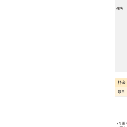
備考
料金
項目
7名乗