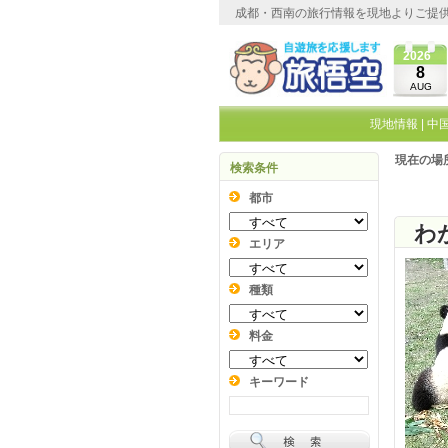
成都・西南の旅行情報を現地よりご提
2026
8
AUG
現地情報
|
中
現在の場
検索条件
都市
エリア
種類
料金
キーワード