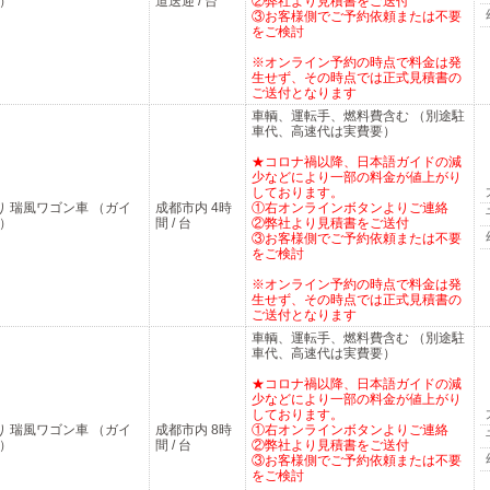
）
道送迎 / 台
②弊社より見積書をご送付
③お客様側でご予約依頼または不要
をご検討
※オンライン予約の時点で料金は発
生せず、その時点では正式見積書の
ご送付となります
車輌、運転手、燃料費含む （別途駐
車代、高速代は実費要）
★コロナ禍以降、日本語ガイドの減
少などにより一部の料金が値上がり
しております。
り 瑞風ワゴン車 （ガイ
成都市内 4時
①右オンラインボタンよりご連絡
）
間 / 台
②弊社より見積書をご送付
③お客様側でご予約依頼または不要
をご検討
※オンライン予約の時点で料金は発
生せず、その時点では正式見積書の
ご送付となります
車輌、運転手、燃料費含む （別途駐
車代、高速代は実費要）
★コロナ禍以降、日本語ガイドの減
少などにより一部の料金が値上がり
しております。
り 瑞風ワゴン車 （ガイ
成都市内 8時
①右オンラインボタンよりご連絡
）
間 / 台
②弊社より見積書をご送付
③お客様側でご予約依頼または不要
をご検討