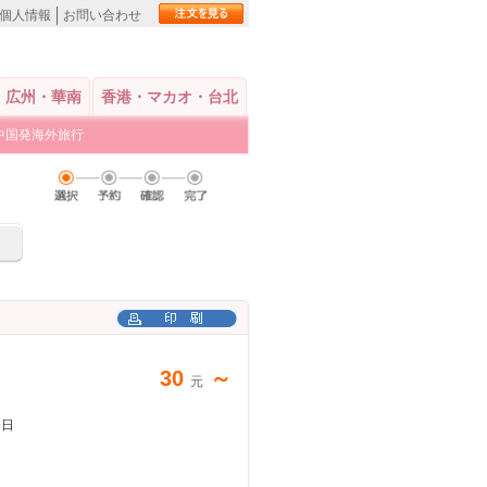
個人情報
お問い合わせ
広州・華南
香港・マカオ・台北
中国発海外旅行
30
～
元
6日