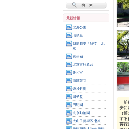
最新情報
北海公園
瑠璃廠
朝陽劇場「雑技」 北
京
東岳廟
北京古観象台
雍和宮
南鑼鼓巷
煙袋斜街
国子監
前
円明園
安に
北京動物園
（博
する
大山子芸術区 北京
育行