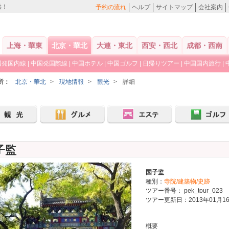
供！
予約の流れ
ヘルプ
サイトマップ
会社案内
上海・華東
北京・華北
大連・東北
西安・西北
成都・西南
国発国内線
|
中国発国際線
|
中国ホテル
|
中国ゴルフ
|
日帰りツアー
|
中国国内旅行
|
所：
北京・華北
>
現地情報
>
観光
>
詳細
子監
国子监
種別：
寺院/建築物/史跡
ツアー番号： pek_tour_023
ツアー更新日：2013年01月1
概要