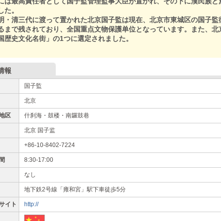
には最高責任者として国子監管理監事大臣が置かれ、その下に漢民族と
した。
明・清三代に渡って置かれた北京国子監は現在、北京市東城区の国子監
るまで残されており、全国重点文物保護单位となっています。また、北京
国歴史文化名街」の1つに選定されました。
情報
国子監
北京
地区
什刹海・鼓楼・南鑼鼓巷
北京 国子监
+86-10-8402-7224
間
8:30-17:00
なし
地下鉄2号線「雍和宮」駅下車徒歩5分
サイト
http://