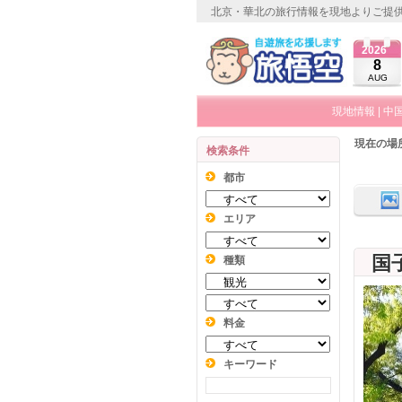
北京・華北の旅行情報を現地よりご提
2026
8
AUG
現地情報
|
中
現在の場
検索条件
都市
エリア
国
種類
料金
キーワード