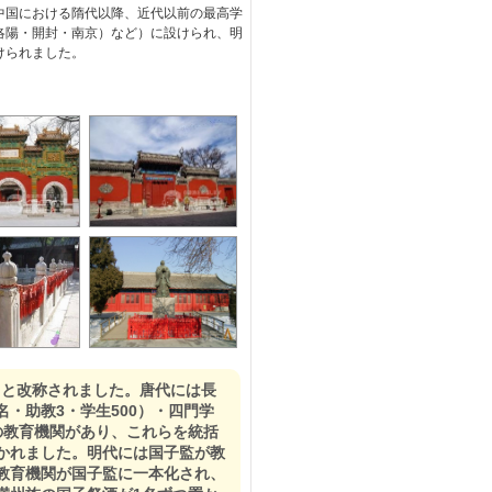
中国における隋代以降、近代以前の最高学
洛陽・開封・南京）など）に設けられ、明
けられました。
」と改称されました。唐代には長
名・助教3・学生500）・四門学
どの教育機関があり、これらを統括
かれました。明代には国子監が教
教育機関が国子監に一本化され、