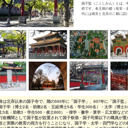
国子監（こくしかん）とは、
府です。各王朝の都（長安・
代には南京と北京の二都に設
身は北斉以来の国子寺で、隋の593年に「国子学」、607年に「国子監
国子学（博士2名・助教2名・五経博士5名・学生300名）・太学（博士3
士3名・助教3・学生500・俊士800）・律学・書学・算学・広文館な
行政機関として国子監が設置されて国子祭酒・国子司業以下の職員が置
政と実際の教育の両方を行うことになり、国子学・太学・四門学などの