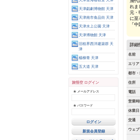
天津望海楼教堂 天津
清代
れま
天津戯劇博物館 天津
元・
天津南市食品街 天津
に至
「中
天津水上公園 天津
天津博物館 天津
旧租界西洋建築群 天
詳細
津
名前
楊柳青 天津
エリア
五大道 天津
都市・
旅悟空 ログイン
住所
★ メールアドレス
電話
営業時
★ パスワード
休業日
交通
ウェブ
新規会員登録