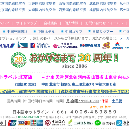
北京国際線航空券
大連国際線航空券
西安国際線航空券
成都国際線航空券
広州
北京国内線航空券
大連国内線航空券
西安国内線航空券
成都国内線航空券
広州
ヘルプ
|
サイトマップ
|
会社案内
|
個人情報
|
お問い合わせフォームへ
中国発国際線
中国ホテル
中国ゴルフ
日帰りツアー
中
オプショナルツアー、旅行の各ページからご予約願います。お急ぎの場合は、
メー
トラベル 北京店
北京
天津
河北省
河南省
山西省
山東省
内モ
～
（旅悟空 国旅） 中国 北京市 朝陽区 東三環北路3号 幸福大厦 B座
の場合：㈱旅悟空 国際旅行社（適格請求書発行事業者登録番号 T313000
営業時間
《中国時間/日本時間-1時間》
月-金曜：9:00-18:00
/
休業：
土日祝
よやく
は
悟空
４００６-４８９８５９
日本語ホットライン （+８６）
※日本からは
050-5529-2053
までお電話下さい、現地に無料でお繋ぎ致します（国際電話代不要）