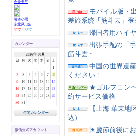
モバイル版・出
差旅系统「筋斗云」登
帰国者用ハイヤー
出張手配の「手
カレンダー
筋斗雲 ~
2026年 08月
日
月
火
水
木
金
土
中国の世界遺産
1
ください！
8
2
3
4
5
6
7
9
10
11
12
13
14
15
★ゴルフコンペ
16
17
18
19
20
21
22
約サービス価格
23
24
25
26
27
28
29
30
31
【上海 華東地
年間カレンダー
込）
国慶節前後に
微信公式アカウント