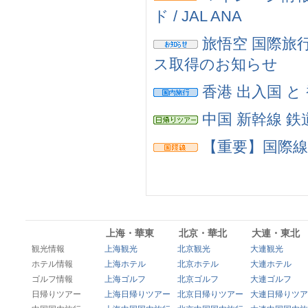
ド / JAL ANA
旅悟空 国際旅
ス取得のお知らせ
香港 出入国 と
中国 新幹線 鉄
【重要】国際
上海・華東
北京・華北
大連・東北
観光情報
上海観光
北京観光
大連観光
ホテル情報
上海ホテル
北京ホテル
大連ホテル
ゴルフ情報
上海ゴルフ
北京ゴルフ
大連ゴルフ
日帰りツアー
上海日帰りツアー
北京日帰りツアー
大連日帰りツア