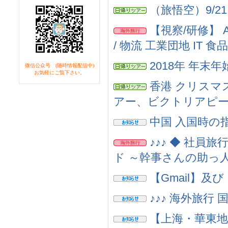
（旅悟空）9/2
【視察/研修】
/ 物流 工業団地 IT 食
2018年 年
微信公众号 (随時情報配信中)
お気軽にご覧下さい。
香港 クリス
アー、ビクトリアピ
中国 入国時の
♪♪♪ ◆ 社員旅
ド ～幹事さんの助っ人 
【Gmail】
♪♪♪ 海外旅行
【上海・華東地