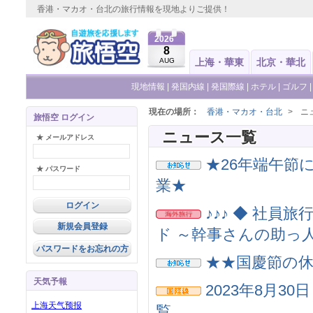
香港・マカオ・台北の旅行情報を現地よりご提供！
2026
8
AUG
上海・華東
北京・華北
現地情報
|
発国内線
|
発国際線
|
ホテル
|
ゴルフ
現在の場所：
香港・マカオ・台北
>
ニ
旅悟空 ログイン
ニュース一覧
★ メールアドレス
★26年端午節に
★ パスワード
業★
♪♪♪ ◆ 社員旅
新規会員登録
ド ～幹事さんの助っ人 
パスワードをお忘れの方
★★国慶節の休業
天気予報
2023年8月3
覧