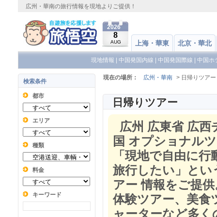
広州・華南の旅行情報を現地よりご提供！
2026
8
AUG
上海・華東
北京・華北
現地情報
|
中国発国内線
|
中国発国際線
|
中国ホ
現在の場所：
広州・華南
> 日帰りツアー
検索条件
都市
日帰りツアー
エリア
広州 広東省 広西
国 オプショナルツ
種類
「現地で自由に行
旅行したい」とい
料金
アー 情報をご提
キーワード
体験ツアー、美食
ャーターなど多く