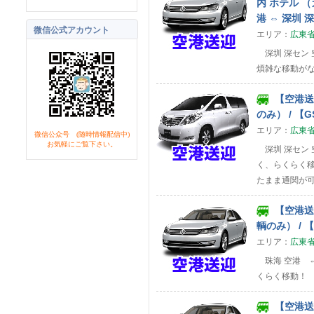
内 ホテル （
港 ⇔ 深圳 
微信公式アカウント
エリア：
広東
深圳 深セン 
煩雑な移動が
【空港送迎
のみ） / 【
エリア：
広東
微信公众号 (随時情報配信中)
お気軽にご覧下さい。
深圳 深セン 
く、らくらく
たまま通関が
【空港送迎
輌のみ） / 
エリア：
広東
珠海 空港 ⇔
くらく移動！
【空港送迎