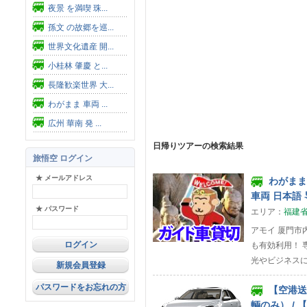
夜景 を満喫 珠...
孫文 の故郷を巡...
世界文化遺産 開...
小桂林 肇慶 と...
長隆歓楽世界 大...
わがまま 車両 ...
広州 華南 発 ...
日帰りツアーの検索結果
旅悟空 ログイン
★ メールアドレス
わがまま 
車両 日本語 
★ パスワード
エリア：
福建
アモイ 厦門市
も有効利用！ 
光やビジネスにご
新規会員登録
パスワードをお忘れの方
【空港送迎
輌のみ） / 