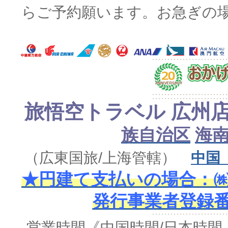
らご予約願います。お急ぎの
旅悟空トラベル 広州
族自治区
海
（広東国旅/上海管轄）
中国
★円建て支払いの場合：㈱
発行事業者登録番号 
営業時間
《中国時間/日本時間-