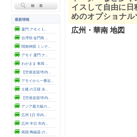
イスして自由に日
めのオプショナル
最新情報
広州・華南 地図
厦門 アモイ 1...
台湾領 金門島 ...
閩南神韻 ミンナ...
アモイ 厦門 ナ...
わがまま 車両 ...
【空港送迎/市内...
アモイから一番近...
土楼 の王様 永...
【空港送迎/市内...
アジア最大級の ...
広州 1日 市内...
広州 半日 市内...
南国 陶磁器 の...