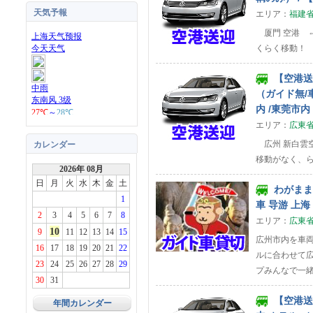
天気予報
エリア：
福建
厦門 空港 ⇔
くらく移動！
【空港送迎
（ガイド無/車
内 /東莞市内
エリア：
広東
広州 新白雲空
カレンダー
移動がなく、
2026年 08月
日
月
火
水
木
金
土
わがまま 
1
車 导游 上海
2
3
4
5
6
7
8
エリア：
広東
10
9
11
12
13
14
15
広州市内を車両
16
17
18
19
20
21
22
ルに合わせて
23
24
25
26
27
28
29
プみんなで一緒
30
31
【空港送迎
年間カレンダー