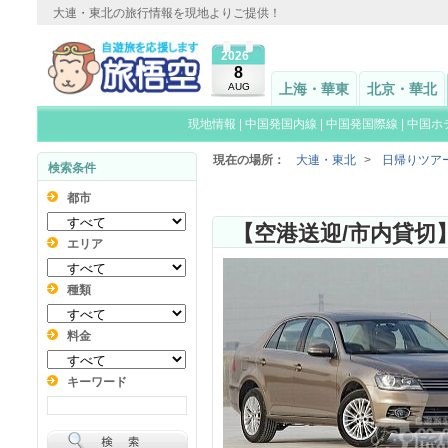
大連・東北の旅行情報を現地よりご提供！
2026
8
AUG
上海・華東
北京・華北
現地情報
|
中国発国内線
|
中国発国際線
|
中国ホ
現在の場所：
大連・東北
>
日帰りツア
検索条件
都市
エリア
種類
料金
キーワード