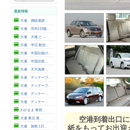
最新情報
大連 満鉄遺跡 ...
大連 市内1日観...
大連 大連 と ...
大連 半日 観光...
大連 中国伝統の...
大連 中国伝統 ...
大連 天天漁港 ...
大連 ディナープ...
大連 ディナープ...
大連 ディナー ...
大連 ディナー ...
わがまま 車両 ...
空港到着出口に
大連 東北 発 ...
紙をもってお出迎
大連 旅順 1日...