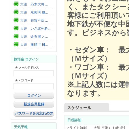
大連 乃木大将 ...
く、またタクシー
大連 氷峪溝 風...
客様にご利用頂い
大連 難攻不落 ...
地下鉄が不便な中
大連 いざ北朝鮮...
す。ビジネスから
大連 金石灘 と...
大連 旅順 半日...
・セダン車： 最大
（Ｍサイズ）
旅悟空 ログイン
・ワゴン車： 最大
★ メールアドレス
（Ｍサイズ）
★ パスワード
※上記人数には運
なります。
新規会員登録
スケジュール
パスワードをお忘れの方
日程詳細
天気予報
フライト時刻 大連 空港 にお出迎え