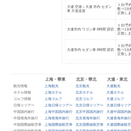
１台/予
大連 空港⇔大連 市内 セダン
数⇒1台
車 片道送迎
正致し
１台/予
大連市内 ワゴン車 8時間 貸切
数⇒1台
正致し
１台/予
大連市内 セダン車 8時間 貸切
数⇒1台
正致し
上海・華東
北京・華北
大連・東北
観光情報
上海観光
北京観光
大連観光
ホテル情報
上海ホテル
北京ホテル
大連ホテル
ゴルフ情報
上海ゴルフ
北京ゴルフ
大連ゴルフ
日帰りツアー
上海日帰りツアー
北京日帰りツアー
大連日帰りツア
中国国内旅行
上海中国国内旅行
北京中国国内旅行
大連中国国内旅
中国発海外旅行
上海発海外旅行
北京発海外旅行
大連発海外旅行
中国国際線航空券
上海国際線航空券
北京国際線航空券
大連国際線航空