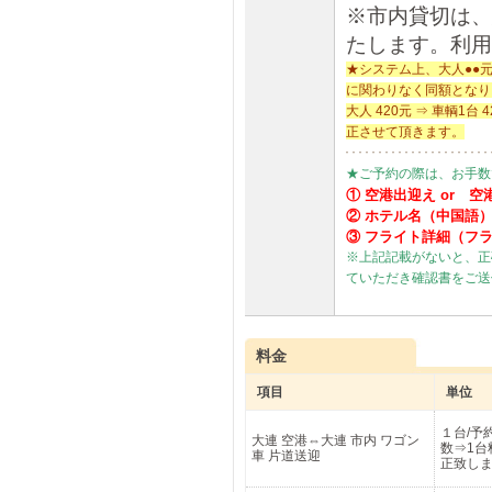
※市内貸切は、
たします。利用
★システム上、大人●●
に関わりなく同額となり
大人 420元 ⇒ 車輌
正させて頂きます。
★ご予約の際は、お手数
① 空港出迎え or 空
② ホテル名（中国語
③ フライト詳細（フ
※上記記載がないと、正
ていただき確認書をご送
料金
項目
単位
１台/予
大連 空港⇔大連 市内 ワゴン
数⇒1台
車 片道送迎
正致し