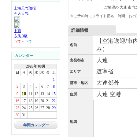
ご希望の 大連 市内エリアへ
※ご予約時にフライト便名、時間、お出
詳細情報
【空港送迎/市内
名前
み）
カレンダー
大連
出発都市
2026年 08月
遼寧省
エリア
日
月
火
水
木
金
土
1
大連郊外
都市・地区
2
3
4
5
6
7
8
大連 空港
10
9
11
12
13
14
15
住所
16
17
18
19
20
21
22
23
24
25
26
27
28
29
30
31
地図
年間カレンダー