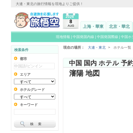
大連・東北の旅行情報を現地よりご提供！
2026
8
AUG
上海・華東
北京・華北
現地情報
|
中国発国内線
|
中国発国際線
|
中国ホ
現在の場所：
大連・東北
>
ホテル一覧
検索条件
都市
中国 国内 ホテル 予
瀋陽 地図
エリア
ホテルグレード
キーワード