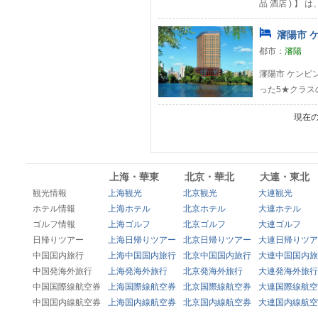
品 酒店 ) 】
瀋陽市 
都市：
瀋陽
瀋陽市 ケンピ
った5★クラス
現在
上海・華東
北京・華北
大連・東北
観光情報
上海観光
北京観光
大連観光
ホテル情報
上海ホテル
北京ホテル
大連ホテル
ゴルフ情報
上海ゴルフ
北京ゴルフ
大連ゴルフ
日帰りツアー
上海日帰りツアー
北京日帰りツアー
大連日帰りツア
中国国内旅行
上海中国国内旅行
北京中国国内旅行
大連中国国内旅
中国発海外旅行
上海発海外旅行
北京発海外旅行
大連発海外旅行
中国国際線航空券
上海国際線航空券
北京国際線航空券
大連国際線航空
中国国内線航空券
上海国内線航空券
北京国内線航空券
大連国内線航空