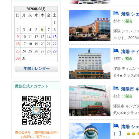
2026年 08月
瀋陽 シェ
日
月
火
水
木
金
土
都市：
瀋陽
1
6
2
3
4
5
7
8
瀋陽 シェンフ
9
10
11
12
13
14
15
ルです。200
16
17
18
19
20
21
22
23
24
25
26
27
28
29
瀋陽 ティ
30
31
都市：
瀋陽
年間カレンダー
瀋陽 ティエン
る4★クラスの
微信公式アカウント
瀋陽市 キ
都市：
瀋陽
瀋陽市 キング
気の4★クラス
瀋陽 シェ
微信公众号 (随時情報配信中)
） 】
お気軽にご覧下さい。