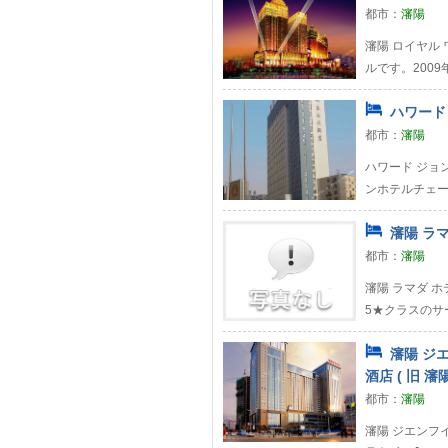
都市：
瀋陽
瀋陽 ロイヤル 
ルです。2009
ハワード 
都市：
瀋陽
ハワード ジョン
ンホテルチェー
瀋陽 ラマ
都市：
瀋陽
瀋陽 ラマダ ホ
5★クラスのサ
瀋陽 ジ
酒店 ( 旧 瀋
都市：
瀋陽
瀋陽 ジエンフイ