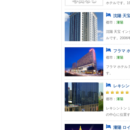
ホテルです。1
沈陽 天宝
都市：
瀋陽
沈陽 天宝 イ
ルです。200
フラマ ホ
都市：
瀋陽
フラマ ホテル
す。
レキシント
都市：
瀋陽
レキシントン シ
の中心に位置す
瀋陽 ロイ