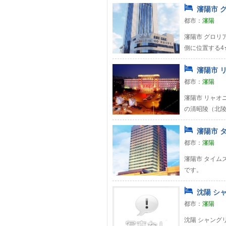
瀋陽市 
都市：
瀋陽
瀋陽市 グロリ
側に位置する4
瀋陽市 リ
都市：
瀋陽
瀋陽市 リャオ
の清昭陵（北陵
瀋陽市 タ
都市：
瀋陽
瀋陽市 タイム
です。
沈陽 シャ
都市：
瀋陽
沈陽 シャングリ