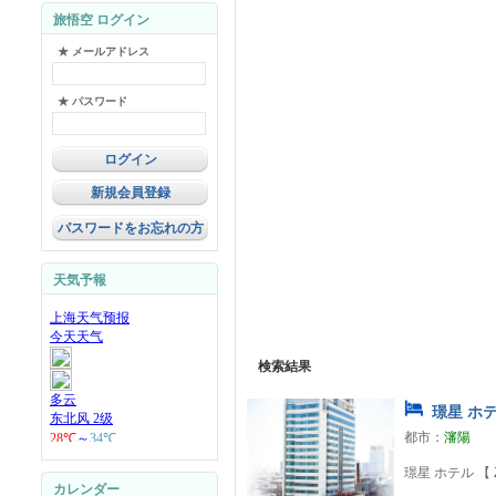
旅悟空 ログイン
★ メールアドレス
★ パスワード
新規会員登録
パスワードをお忘れの方
天気予報
検索結果
璟星 ホテ
都市：
瀋陽
璟星 ホテル 
カレンダー