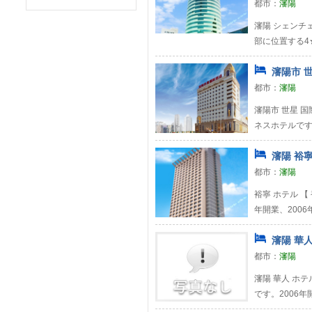
都市：
瀋陽
瀋陽 シェンチェ
部に位置する4
瀋陽市 世
都市：
瀋陽
瀋陽市 世星 
ネスホテルで
瀋陽 裕寧
都市：
瀋陽
裕寧 ホテル 
年開業、200
瀋陽 華人
都市：
瀋陽
瀋陽 華人 ホ
です。2006