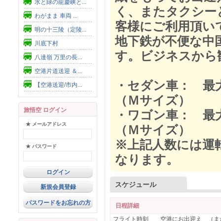
水と緑の龍慶峡と...
く、またタクシー
わがまま 車両 ...
客様にご利用頂い
明の十三陵（定陵...
地下鉄が不便な中
川底下村
す。ビジネスから
八達嶺 万里の長...
空港片道送迎 ＆...
・セダン車： 最大
【空港送迎/市内...
（Ｍサイズ）
旅悟空 ログイン
・ワゴン車： 最大
★ メールアドレス
（Ｍサイズ）
※上記人数には運
★ パスワード
なります。
スケジュール
新規会員登録
パスワードをお忘れの方
日程詳細
フライト時刻 空港にお出迎え （ま