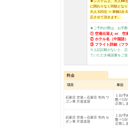
★システム上、大人●●
に関わりなく同額となり
大人 420元 ⇒ 車輌
正させて頂きます。
★ご予約の際は、お手数
① 空港出迎え or 空
② ホテル名（中国語
③ フライト詳細（フ
※上記記載がないと、正
ていただき確認書をご送
料金
項目
単位
１台/予
石家庄 空港⇔石家庄 市内 ワ
数⇒1
ゴン車 片道送迎
正致し
１台/予
石家庄 空港⇔石家庄 市内 セ
数⇒1
ダン車 片道送迎
正致し