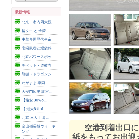
最新情報
北京 市内四大観...
輪タク と 全聚...
中華帝国歴代皇帝...
南鑼鼓巷と煙袋斜...
北京パワースポッ...
チベット・道教寺...
龍徽（ドラゴンシ...
わがまま 車両 ...
天安門広場 故宮...
【格安 30%o...
【 最大8％of...
北京 三大 世界...
空港到着出口に
金山嶺長城ウォーキ
ング
紙をもってお出迎