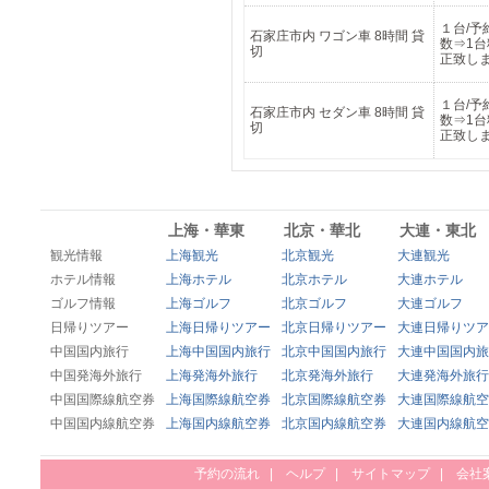
１台/予
石家庄市内 ワゴン車 8時間 貸
数⇒1
切
正致し
１台/予
石家庄市内 セダン車 8時間 貸
数⇒1
切
正致し
上海・華東
北京・華北
大連・東北
観光情報
上海観光
北京観光
大連観光
ホテル情報
上海ホテル
北京ホテル
大連ホテル
ゴルフ情報
上海ゴルフ
北京ゴルフ
大連ゴルフ
日帰りツアー
上海日帰りツアー
北京日帰りツアー
大連日帰りツア
中国国内旅行
上海中国国内旅行
北京中国国内旅行
大連中国国内旅
中国発海外旅行
上海発海外旅行
北京発海外旅行
大連発海外旅行
中国国際線航空券
上海国際線航空券
北京国際線航空券
大連国際線航空
中国国内線航空券
上海国内線航空券
北京国内線航空券
大連国内線航空
予約の流れ
|
ヘルプ
|
サイトマップ
|
会社