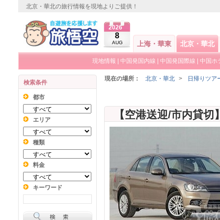
北京・華北の旅行情報を現地よりご提供！
2026
8
AUG
上海・華東
北京・華北
現地情報
|
中国発国内線
|
中国発国際線
|
中国ホ
現在の場所：
北京・華北
>
日帰りツア
検索条件
都市
エリア
種類
料金
キーワード