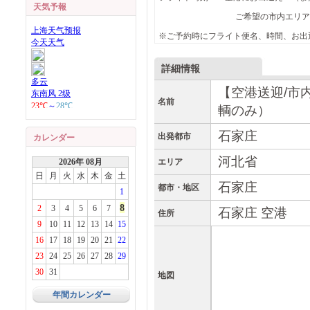
天気予報
ご希望の市内エリアへお送り
※ご予約時にフライト便名、時間、お出
詳細情報
【空港送迎/市内
名前
輌のみ）
石家庄
出発都市
カレンダー
河北省
2026年 08月
エリア
日
月
火
水
木
金
土
石家庄
都市・地区
1
8
2
3
4
5
6
7
石家庄 空港
住所
9
10
11
12
13
14
15
16
17
18
19
20
21
22
23
24
25
26
27
28
29
30
31
地図
年間カレンダー