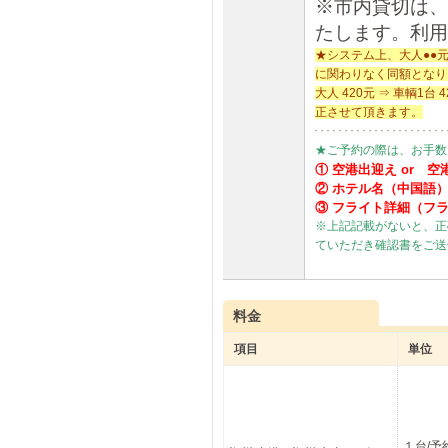
※市内貸切は、
たします。利用
★システム上、大人●●
に関わりなく同額となり
大人 420元 ⇒ 車輌
正させて頂きます。
★ご予約の際は、お手数
① 空港出迎え or 空
② ホテル名（中国語
③ フライト詳細（フ
※上記記載がないと、正
ていただき確認書をご送
料金
項目
単位
１台/予