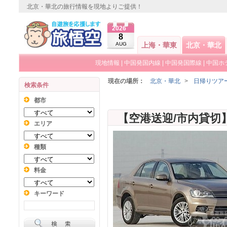
北京・華北の旅行情報を現地よりご提供！
2026
8
AUG
上海・華東
北京・華北
現地情報
|
中国発国内線
|
中国発国際線
|
中国ホ
現在の場所：
北京・華北
>
日帰りツア
検索条件
都市
エリア
種類
料金
キーワード