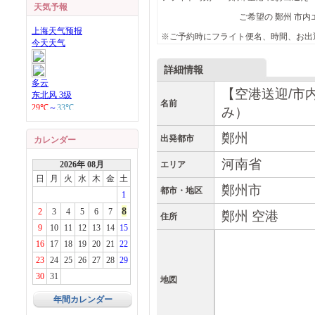
天気予報
ご希望の 鄭州 市内エリアへ
※ご予約時にフライト便名、時間、お出
詳細情報
【空港送迎/市内
名前
み）
鄭州
出発都市
カレンダー
河南省
2026年 08月
エリア
日
月
火
水
木
金
土
鄭州市
都市・地区
1
8
2
3
4
5
6
7
鄭州 空港
住所
9
10
11
12
13
14
15
16
17
18
19
20
21
22
23
24
25
26
27
28
29
30
31
地図
年間カレンダー