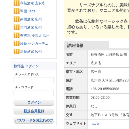
利苑酒家 宜安広...
リーズナブルなのに、美味し
育がされており、マニュアル的だ
翠園 Jade ...
南園酒家 広州
飲茶は伝統的なベーシック点心
点心もあり、いろいろ楽しめる。
大同酒家 広州
です。
有腥気 沙面店 広州
臻苑 ゼンガーデ...
詳細情報
唐苑酒家 広州
名前
稲香酒家 天河路店 広州
エリア
広東省
旅悟空 ログイン
都市・地区
広州市
★ メールアドレス
住所
広州市 天河区天河路228号
★ パスワード
電話
+86-20-85590808
営業時間
08:00-23:00
休業日
なし
新規会員登録
交通
地下鉄１＆３号線 『体育
パスワードをお忘れの方
ウェブサイト
http://