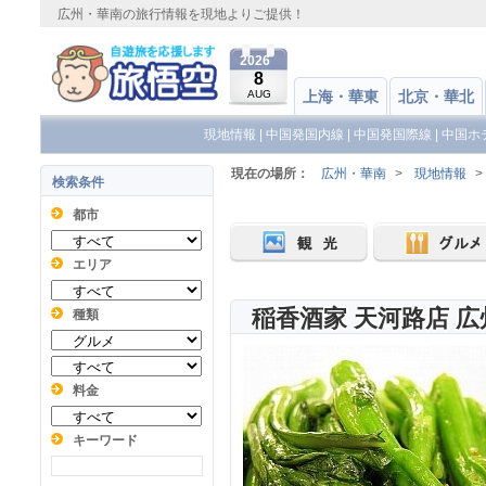
広州・華南の旅行情報を現地よりご提供！
2026
8
AUG
上海・華東
北京・華北
現地情報
|
中国発国内線
|
中国発国際線
|
中国ホ
現在の場所：
広州・華南
>
現地情報
>
検索条件
都市
エリア
稲香酒家 天河路店 広
種類
料金
キーワード