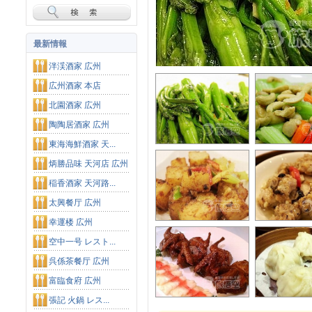
最新情報
泮渓酒家 広州
広州酒家 本店
北園酒家 広州
陶陶居酒家 広州
東海海鮮酒家 天...
炳勝品味 天河店 広州
稲香酒家 天河路...
太興餐厅 広州
幸運楼 広州
空中一号 レスト...
呉係茶餐厅 広州
富臨食府 広州
張記 火鍋 レス...