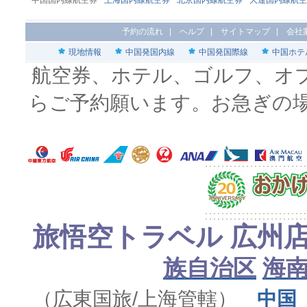
中国国内線航空券
上海国内線航空券
北京国内線航空券
大連国内線航空
予約の流れ
|
ヘルプ
|
サイトマップ
|
会社
現地情報
中国発国内線
中国発国際線
中国ホテ
航空券、ホテル、ゴルフ、オ
らご予約願います。お急ぎの
旅悟空トラベル 広州
族自治区
海
（広東国旅/上海管轄）
中国