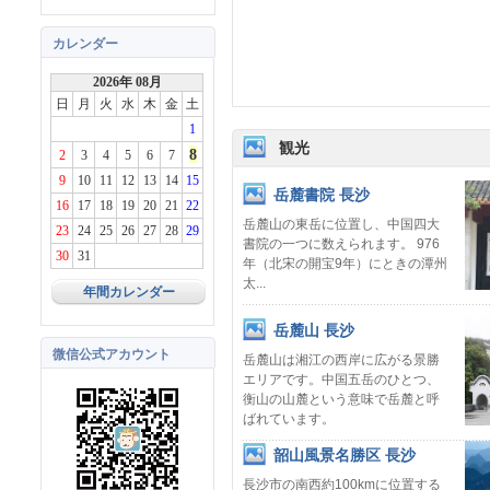
カレンダー
2026年 08月
日
月
火
水
木
金
土
1
観光
8
2
3
4
5
6
7
9
10
11
12
13
14
15
岳麓書院 長沙
16
17
18
19
20
21
22
岳麓山の東岳に位置し、中国四大
23
24
25
26
27
28
29
書院の一つに数えられます。 976
30
31
年（北宋の開宝9年）にときの潭州
太...
年間カレンダー
岳麓山 長沙
微信公式アカウント
岳麓山は湘江の西岸に広がる景勝
エリアです。中国五岳のひとつ、
衡山の山麓という意味で岳麓と呼
ばれています。
韶山風景名勝区 長沙
長沙市の南西約100kmに位置する