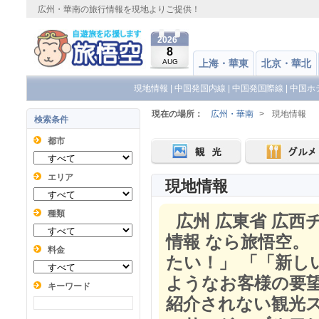
広州・華南の旅行情報を現地よりご提供！
2026
8
AUG
上海・華東
北京・華北
現地情報
|
中国発国内線
|
中国発国際線
|
中国ホ
現在の場所：
広州・華南
>
現地情報
検索条件
都市
エリア
現地情報
種類
広州 広東省 広西
情報 なら旅悟空。
料金
たい！」 「「新
ようなお客様の要
キーワード
紹介されない観光