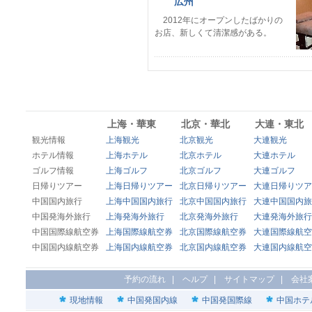
広州
2012年にオープンしたばかりの
お店、新しくて清潔感がある。
上海・華東
北京・華北
大連・東北
観光情報
上海観光
北京観光
大連観光
ホテル情報
上海ホテル
北京ホテル
大連ホテル
ゴルフ情報
上海ゴルフ
北京ゴルフ
大連ゴルフ
日帰りツアー
上海日帰りツアー
北京日帰りツアー
大連日帰りツア
中国国内旅行
上海中国国内旅行
北京中国国内旅行
大連中国国内旅
中国発海外旅行
上海発海外旅行
北京発海外旅行
大連発海外旅行
中国国際線航空券
上海国際線航空券
北京国際線航空券
大連国際線航空
中国国内線航空券
上海国内線航空券
北京国内線航空券
大連国内線航空
予約の流れ
|
ヘルプ
|
サイトマップ
|
会社
現地情報
中国発国内線
中国発国際線
中国ホテ