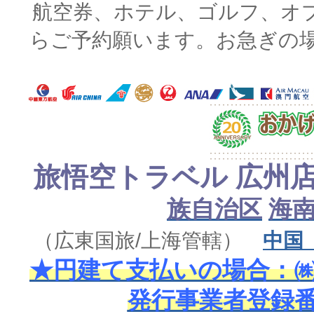
航空券、ホテル、ゴルフ、オ
らご予約願います。お急ぎの
旅悟空トラベル 広州
族自治区
海
（広東国旅/上海管轄）
中国
★円建て支払いの場合：㈱
発行事業者登録番号 