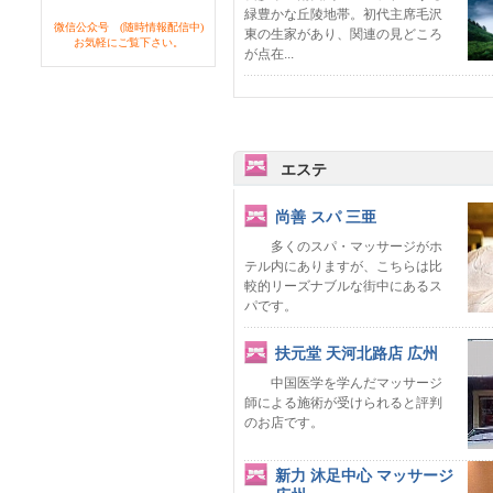
緑豊かな丘陵地帯。初代主席毛沢
微信公众号 (随時情報配信中)
東の生家があり、関連の見どころ
お気軽にご覧下さい。
が点在...
エステ
尚善 スパ 三亜
多くのスパ・マッサージがホ
テル内にありますが、こちらは比
較的リーズナブルな街中にあるス
パです。
扶元堂 天河北路店 広州
中国医学を学んだマッサージ
師による施術が受けられると評判
のお店です。
新力 沐足中心 マッサージ