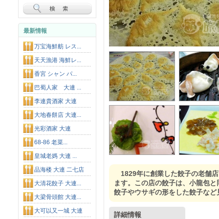
最新情報
万宝海鮮舫 レス...
天天漁港 海鮮レ...
香宮 シャン パ...
巴蜀人家 大連 ...
李連貴酒家 大連
大地春餅店 大連...
光彩酒家 大連
68-86 老菜...
皇城老媽 大連 ...
品海楼 大連 二七店
1829年に創業した餃子の老
ます。この店の餃子は、小龍包と
大清花餃子 大連...
餃子やウサギの形をした餃子など
大梁骨頭館 大連...
大可以又一城 大連
詳細情報