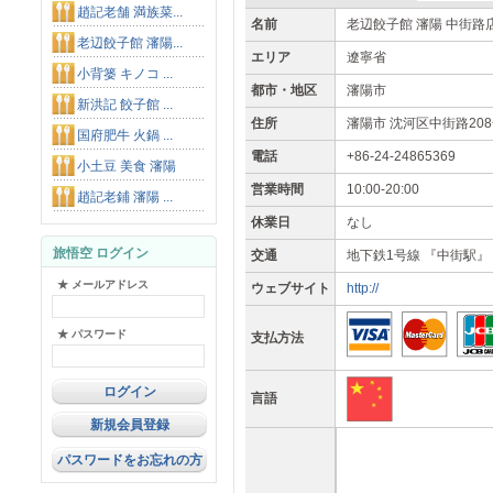
趙記老舗 満族菜...
名前
老辺餃子館 瀋陽 中街路
老辺餃子館 瀋陽...
エリア
遼寧省
小背篓 キノコ ...
都市・地区
瀋陽市
新洪記 餃子館 ...
住所
瀋陽市 沈河区中街路20
国府肥牛 火鍋 ...
電話
+86-24-24865369
小土豆 美食 瀋陽
営業時間
10:00-20:00
趙記老鋪 瀋陽 ...
休業日
なし
旅悟空 ログイン
交通
地下鉄1号線 『中街駅』
★ メールアドレス
ウェブサイト
http://
★ パスワード
支払方法
言語
新規会員登録
パスワードをお忘れの方