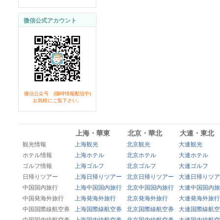
微信公式アカウント
微信公众号 (随時情報配信中)
お気軽にご覧下さい。
上海・華東
北京・華北
大連・東北
観光情報
上海観光
北京観光
大連観光
ホテル情報
上海ホテル
北京ホテル
大連ホテル
ゴルフ情報
上海ゴルフ
北京ゴルフ
大連ゴルフ
日帰りツアー
上海日帰りツアー
北京日帰りツアー
大連日帰りツア
中国国内旅行
上海中国国内旅行
北京中国国内旅行
大連中国国内旅
中国発海外旅行
上海発海外旅行
北京発海外旅行
大連発海外旅行
中国国際線航空券
上海国際線航空券
北京国際線航空券
大連国際線航空