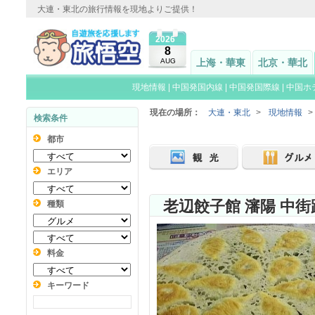
大連・東北の旅行情報を現地よりご提供！
2026
8
AUG
上海・華東
北京・華北
現地情報
|
中国発国内線
|
中国発国際線
|
中国ホ
現在の場所：
大連・東北
>
現地情報
>
検索条件
都市
エリア
老辺餃子館 瀋陽 中街
種類
料金
キーワード