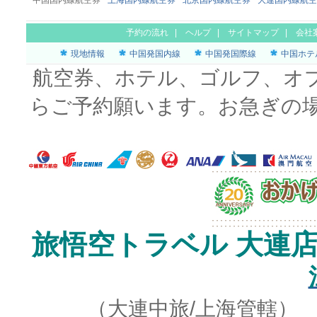
中国国内線航空券
上海国内線航空券
北京国内線航空券
大連国内線航空
予約の流れ
|
ヘルプ
|
サイトマップ
|
会社
現地情報
中国発国内線
中国発国際線
中国ホテ
航空券、ホテル、ゴルフ、オ
らご予約願います。お急ぎの
旅悟空トラベル 大連
（大連中旅/上海管轄