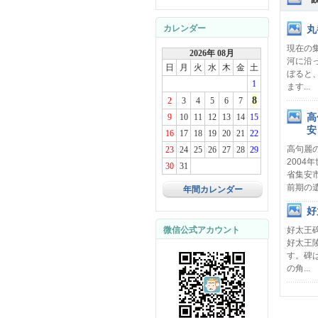
カレンダー
丸
現在の
2026年 08月
河に沿っ
日
月
火
水
木
金
土
ぼると
1
ます...
8
2
3
4
5
6
7
高
9
10
11
12
13
14
15
安
16
17
18
19
20
21
22
高句麗
23
24
25
26
27
28
29
2004
30
31
省集安
前期の遺.
年間カレンダー
好
微信公式アカウント
好太王
好太王
す。碑は
の角...