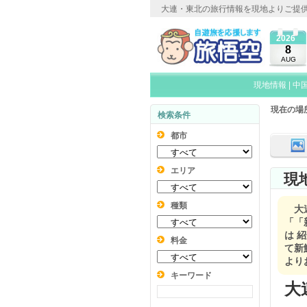
大連・東北の旅行情報を現地よりご提
2026
8
AUG
現地情報
|
中
現在の場
検索条件
都市
エリア
現
種類
大
「「
は 
料金
て新
より
キーワード
大