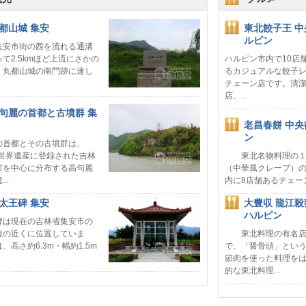
都山城 集安
東北餃子王 中
ルピン
集安市街の西を流れる通溝
て2.5kmほど上流にさかの
ハルピン市内で10店
、丸都山城の南門跡に達し
るカジュアルな餃子
チェーン店です。清
店、...
句麗の首都と古墳群 集
老昌春餅 中央
ン
の首都とその古墳群は、
年世界遺産に登録された吉林
東北名物料理の１
市を中心に分布する高句麗
（中華風クレープ）
..
内に8店舗あるチェー
太王碑 集安
大豊収 龍江
ハルピン
碑は現在の吉林省集安市の
陵の近くに位置していま
東北料理の有名店
、高さ約6.3m・幅約1.5m
で、「醤骨頭」とい
節肉を使った料理を
的な東北料理...