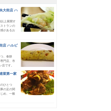
央大街店 ハ
舗以上展開す
レストランの
潔感があるお
街店 ハルピ
つ、春餅
の専門店、市
ン店です。
殺猪菜第一家
のひとつ
う豚の足の関
はじめ、一般