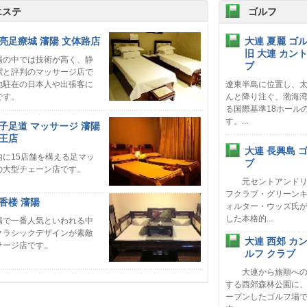
エステ
ゴルフ
亮足療城 瀋陽 文体路店
大連 夏麗 ゴル
旧 大連 カン
中では技術が高く、静
ブ
潔と評判のマッサージ店で
地駐在の日本人や出張客に
遼東半島に位置し、
です。
んと降り注ぐ、渤海
る国際基準18ホール
す。...
子足道 マッサージ 瀋陽
王店
大連 長興島 
内に15店舗を構える足マッ
ブ
の大型チェーン店です。
元セントアンドリ
フクラブ・グリーン
香楼 瀋陽
ォルター・ウッズ氏
した本格的...
一番人気といわれる中
クラシックデザインが素敵
大連 西郊 カ
サージ店です。
ルフ クラブ
大連から旅順への
する西郊森林公園に、
ープンしたゴルフ場で