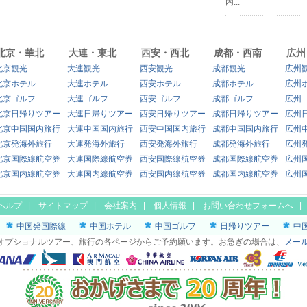
内...
北京・華北
大連・東北
西安・西北
成都・西南
広州
北京観光
大連観光
西安観光
成都観光
広州
北京ホテル
大連ホテル
西安ホテル
成都ホテル
広州
北京ゴルフ
大連ゴルフ
西安ゴルフ
成都ゴルフ
広州
北京日帰りツアー
大連日帰りツアー
西安日帰りツアー
成都日帰りツアー
広州
北京中国国内旅行
大連中国国内旅行
西安中国国内旅行
成都中国国内旅行
広州
北京発海外旅行
大連発海外旅行
西安発海外旅行
成都発海外旅行
広州
北京国際線航空券
大連国際線航空券
西安国際線航空券
成都国際線航空券
広州
北京国内線航空券
大連国内線航空券
西安国内線航空券
成都国内線航空券
広州
ヘルプ
|
サイトマップ
|
会社案内
|
個人情報
|
お問い合わせフォームへ
中国発国際線
中国ホテル
中国ゴルフ
日帰りツアー
中
オプショナルツアー、旅行の各ページからご予約願います。お急ぎの場合は、
メー