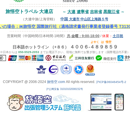
旅悟空トラベル 大連店
大連
遼寧省
吉林省
黒龍江省
～
～
中国
（大連中旅/上海管轄）
大連市 中山区上海路５号
の場合：㈱旅悟空 国際旅行社（適格請求書発行事業者登録番号 T313000
営業時間
《中国時間/日本時間-1時間》
月-金曜：9:00-18:00
/
休業：
土日祝
よやく
は
悟空
４００６-４８９８５９
日本語ホットライン （+８６）
※日本からは
050-5529-2053
までお電話下さい、現地に無料でお繋ぎ致します（国際電話代不要）
COPYRIGHT @ 2006-2024
旅悟空.com
All rights reserved.
沪ICP备06046454号-2
沪公网安备 31010102006152号