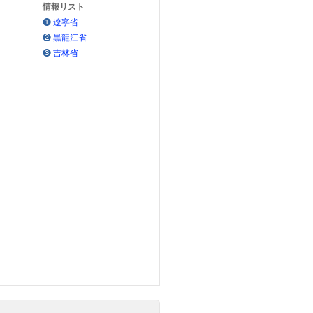
情報リスト
❶
遼寧省
❷
黒龍江省
❸
吉林省