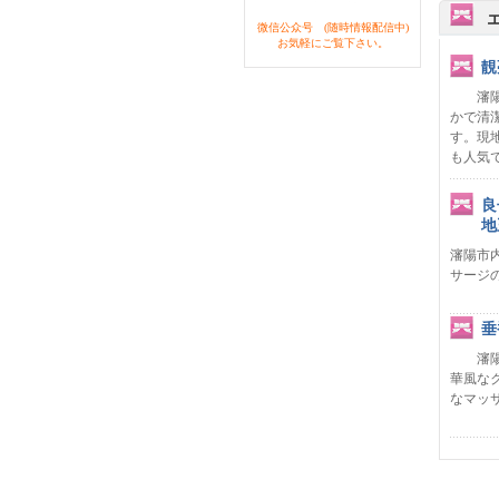
微信公众号 (随時情報配信中)
お気軽にご覧下さい。
靚
瀋陽の
かで清
す。現
も人気
良
地
瀋陽市
サージ
垂
瀋陽で
華風な
なマッ