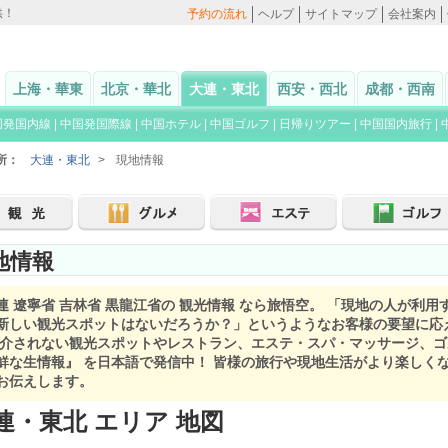
供！
予約の流れ
ヘルプ
サイトマップ
会社案内
上海・華東
北京・華北
大連・東北
西安・西北
成都・西南
国発国内線
|
中国発国際線
|
中国ホテル
|
中国ゴルフ
|
日帰りツアー
|
中国国内旅行
|
所：
大連・東北
>
現地情報
地情報
連 遼寧省 吉林省 黒龍江省の 観光情報 なら旅悟空。 「現地の人が利
新しい観光スポットはないだろうか？」というようなお客様の要望に応
紹介されない観光スポットやレストラン、エステ・スパ・マッサージ、ゴ
鮮な生情報』 を日本語で発信中！ 皆様の旅行や現地生活がより楽しく
お伝えします。
連・東北 エリア 地図