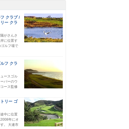
フ クラブ /
トリー クラ
太陽がさんさ
湾岸に位置す
のゴルフ場で
ゴルフ クラ
ュースゴル
キーパーのウ
がコース監修
ントリー ゴ
途中に位置
2008年にオ
す。 大連市