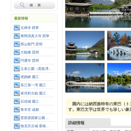
最新情報
北禅寺 西寧
東関清真大寺 西寧
西山龍門 昆明
大観楼 昆明
円通寺 昆明
玉泉公園（黒龍澤...
虎跳峡 麗江
長江第一湾 麗江
束河村古鎮 麗江
石頭城 麗江
園内には納西族特有の東巴（ト
す。東巴文字は世界でも珍しい象
青羊宮 成都
普搭措国家公園 ...
詳細情報
独克宗古城 香格...