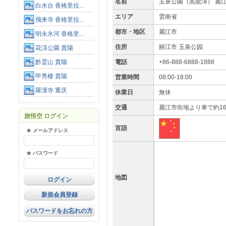
名前
玉泉公園（黒龍澤） 麗
白水台 香格里拉...
エリア
雲南省
飛来寺 香格里拉...
都市・地区
麗江市
明永氷河 香格里...
住所
丽江市 玉泉公园
花渓公園 貴陽
黔霊山 貴陽
電話
+86-888-6888-1888
甲秀楼 貴陽
営業時間
08:00-18:00
羅漢寺 重庆
休業日
無休
交通
麗江市街地より車で約1
旅悟空 ログイン
言語
★ メールアドレス
★ パスワード
地図
新規会員登録
パスワードをお忘れの方