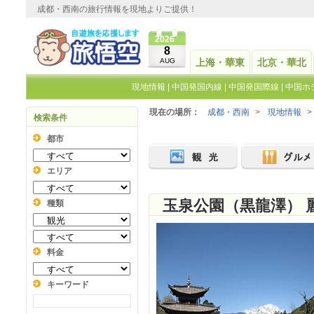
成都・西南の旅行情報を現地よりご提供！
2026
8
AUG
上海・華東
北京・華北
現地情報
|
中国発国内線
|
中国発国際線
|
中国ホ
現在の場所：
成都・西南
>
現地情報
>
検索条件
都市
エリア
玉泉公園（黒龍澤） 
種類
料金
キーワード