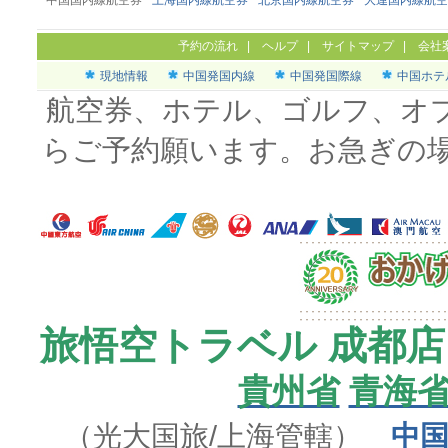
中国国内線航空券
上海国内線航空券
北京国内線航空券
大連国内線航空
予約の流れ
|
ヘルプ
|
サイトマップ
|
会社
現地情報
中国発国内線
中国発国際線
中国ホテ
航空券、ホテル、ゴルフ、オ
らご予約願います。お急ぎの
旅悟空トラベル 成都店
貴州省
青海
（光大国旅/上海管轄）
中国