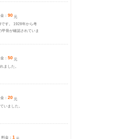
90
料金：
元
す。 1928年から考
件の甲骨が確認されていま
50
料金：
元
れました。
20
料金：
元
ていました。
1
料金：
元