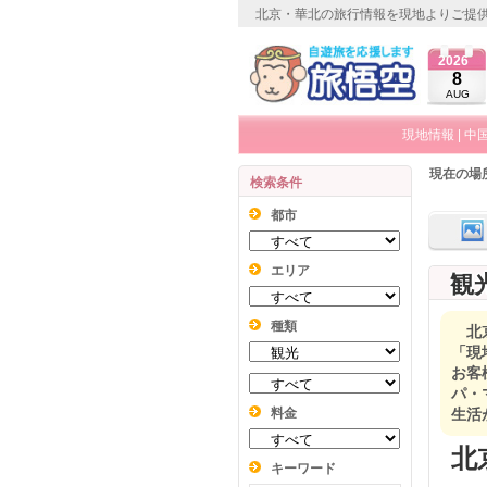
北京・華北の旅行情報を現地よりご提
2026
8
AUG
現地情報
|
中
現在の場
検索条件
都市
エリア
観
種類
北
「現
お客
パ・
料金
生活
北
キーワード