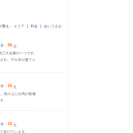
び替え：
エリア
|
料金
|
あいうえお
30
料金：
元
済南三大名勝の一つです。
され、千仏寺が建てら
15
料金：
元
㎡。島の上に白馬の彫像
ます。
15
料金：
元
て延びています。