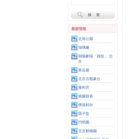
最新情報
北海公園
瑠璃廠
朝陽劇場「雑技」 北
京
東岳廟
北京古観象台
雍和宮
南鑼鼓巷
煙袋斜街
国子監
円明園
北京動物園