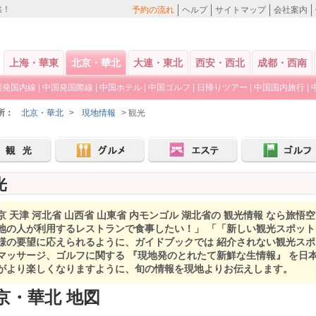
供！
予約の流れ
ヘルプ
サイトマップ
会社案内
上海・華東
北京・華北
大連・東北
西安・西北
成都・西南
国発国内線
|
中国発国際線
|
中国ホテル
|
中国ゴルフ
|
日帰りツアー
|
中国国内旅行
|
所：
北京・華北
>
現地情報
> 観光
光
京 天津 河北省 山西省 山東省 内モンゴル 湖北省の 観光情報 なら旅悟
地の人が利用するレストランで食事したい！」 「「新しい観光スポッ
様の要望に応えられるように、ガイドブックでは 紹介されない観光ス
マッサージ、ゴルフに関する 『現地発のとれたて新鮮な生情報』 を日
がより楽しくなりますように、旬の情報を現地よりお伝えします。
京・華北 地図