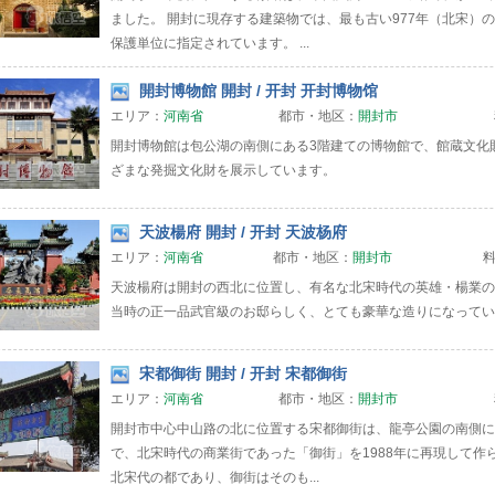
ました。 開封に現存する建築物では、最も古い977年（北宋）
保護単位に指定されています。 ...
開封博物館 開封 / 开封 开封博物馆
エリア：
河南省
都市・地区：
開封市
開封博物館は包公湖の南側にある3階建ての博物館で、館蔵文化
ざまな発掘文化財を展示しています。
天波楊府 開封 / 开封 天波杨府
エリア：
河南省
都市・地区：
開封市
天波楊府は開封の西北に位置し、有名な北宋時代の英雄・楊業の
当時の正一品武官級のお邸らしく、とても豪華な造りになってい
宋都御街 開封 / 开封 宋都御街
エリア：
河南省
都市・地区：
開封市
開封市中心中山路の北に位置する宋都御街は、龍亭公園の南側に伸
で、北宋時代の商業街であった「御街」を1988年に再現して作
北宋代の都であり、御街はそのも...