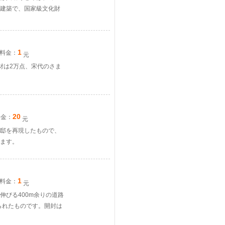
の建築で、国家級文化財
1
料金：
元
財は2万点、宋代のさま
20
料金：
元
邸を再現したもので、
ます。
1
料金：
元
びる400m余りの道路
られたものです。開封は