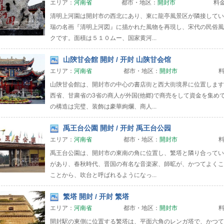
エリア：
河南省
都市・地区：
開封市
料
清明上河園は開封市の西北にあり、東に龍亭風景区が隣接してい
瑞の名画『清明上河図』に描かれた風物を再現し、宋代の民俗風
クです。面積は５１０ムー、国家黄河...
山陝甘会館 開封 / 开封 山陕甘会馆
エリア：
河南省
都市・地区：
開封市
山陝甘会館は、開封市の中心の書店街と西大街境界に位置します
西省、甘粛省の3省の商人が外国(他郷)で商売をして資金を集め
の構造は完璧、装飾は豪華絢爛、商人...
禹王台公園 開封 / 开封 禹王台公园
エリア：
河南省
都市・地区：
開封市
禹王台公園は、開封市の東南の角に位置し、繁塔と隣り合ってい
があり、春秋時代、晋国の有名な音楽家、師昿が、かつてよくこ
ことから、吹台と呼ばれるようになっ...
繁塔 開封 / 开封 繁塔
エリア：
河南省
都市・地区：
開封市
開封駅の東側に位置する繁塔は、平面六角のレンガ塔で、かつて