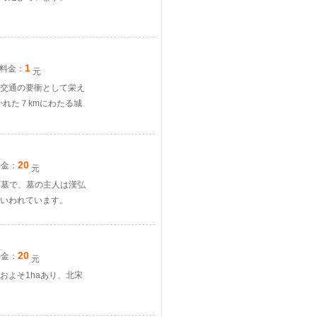
1
料金：
元
交通の要衝として栄え
かれた７kmにわたる城
20
料金：
元
石墓で、墓の主人は漢弘
といわれています。
20
料金：
元
およそ1haあり、北宋