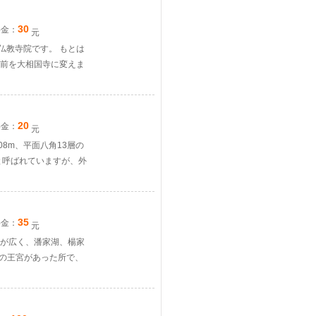
30
料金：
元
仏教寺院です。 もとは
前を大相国寺に変えま
20
料金：
元
08m、平面八角13層の
と呼ばれていますが、外
35
料金：
元
が広く、潘家湖、楊家
朝の王宮があった所で、