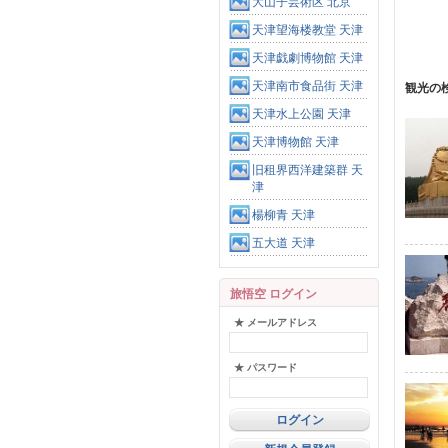
大山子芸術区 北京
天津望海楼教堂 天津
天津戯劇博物館 天津
天津南市食品街 天津
観光の
天津水上公園 天津
天津博物館 天津
旧租界西洋建築群 天
津
楊柳青 天津
五大道 天津
旅悟空 ログイン
★ メールアドレス
★ パスワード