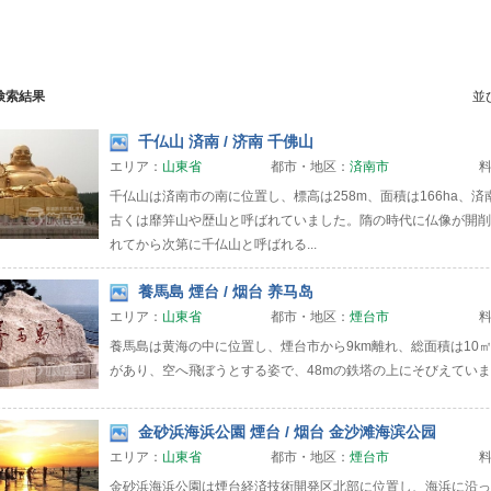
検索結果
並
千仏山 済南 / 济南 千佛山
エリア：
山東省
都市・地区：
済南市
千仏山は済南市の南に位置し、標高は258m、面積は166ha、
古くは靡笄山や歴山と呼ばれていました。隋の時代に仏像が開削
れてから次第に千仏山と呼ばれる...
養馬島 煙台 / 烟台 养马岛
エリア：
山東省
都市・地区：
煙台市
養馬島は黄海の中に位置し、煙台市から9km離れ、総面積は10
があり、空へ飛ぼうとする姿で、48mの鉄塔の上にそびえてい
金砂浜海浜公園 煙台 / 烟台 金沙滩海滨公园
エリア：
山東省
都市・地区：
煙台市
金砂浜海浜公園は煙台経済技術開発区北部に位置し、海浜に沿っ