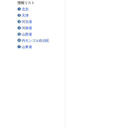
情報リスト
❶
北京
❷
天津
❸
河北省
❹
河南省
❺
山西省
❻
内モンゴル自治区
❼
山東省