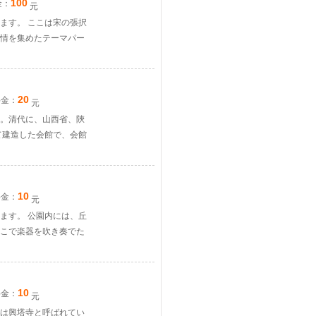
100
金：
元
ます。 ここは宋の張択
情を集めたテーマパー
20
料金：
元
。清代に、山西省、陝
て建造した会館で、会館
10
料金：
元
ます。 公園内には、丘
こで楽器を吹き奏でた
10
料金：
元
は興塔寺と呼ばれてい