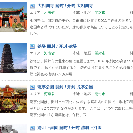
大相国寺 開封 / 开封 大相国寺
エリア：
河南省
都市・地区：
開封市
相国寺は、開封市の中心、自由路に位置する555年創建の著名な
建国寺と呼ばれていたが、唐の睿宗が高位につくことを記念し名
した。
鉄塔 開封 / 开封 铁塔
エリア：
河南省
都市・地区：
開封市
鉄塔は、開封市の北東の角に位置します。1049年創建の高さ55.
塔です。 遠くから眺望すると、鉄のように見えることから鉄塔
壁に褐色の瑠璃レンガが用...
龍亭公園 開封 / 开封 龙亭公园
エリア：
河南省
都市・地区：
開封市
龍亭公園は、開封市の西北に位置する庭園式の公園で、敷地面積
湖という2つの大きな湖があります。 ここは、かつての歴代王
龍亭公園の主な建築物は、午門、玉...
清明上河園 開封 / 开封 清明上河园