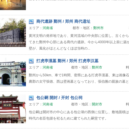
商代遺跡 鄭州 / 郑州 商代遗址
エリア：
河南省
都市・地区：
鄭州市
黄河文明の発祥地であり、黄河流域の中央部に位置し、古くから
てきた鄭州中心部にある商代の遺跡。今から4000年以上前に築
壁が、風化がほとんどなくほぼ当時の...
打虎亭漢墓 鄭州 / 郑州 打虎亭汉墓
エリア：
河南省
都市・地区：
鄭州市
鄭州から50km、車で1時間、密県にある打虎亭漢墓、東は画像
農郡の太守張徳、西は壁画墓となっており、張伯雅の親族の墓
包公嗣 開封 / 开封 包公祠
エリア：
河南省
都市・地区：
開封市
包公嗣は開封市の中心にある包公湖の西側に位置し、敷地面積は
時代の名臣包拯を祀るために建てられた嗣堂です。