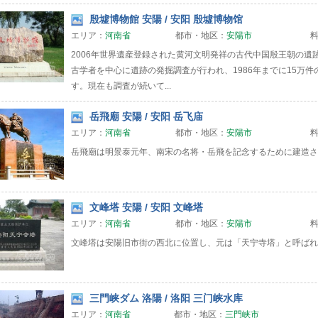
殷墟博物館 安陽 / 安阳 殷墟博物馆
エリア：
河南省
都市・地区：
安陽市
2006年世界遺産登録された黄河文明発祥の古代中国殷王朝の遺跡で
古学者を中心に遺跡の発掘調査が行われ、1986年までに15万
す。現在も調査が続いて...
岳飛廟 安陽 / 安阳 岳飞庙
エリア：
河南省
都市・地区：
安陽市
岳飛廟は明景泰元年、南宋の名将・岳飛を記念するために建造さ
文峰塔 安陽 / 安阳 文峰塔
エリア：
河南省
都市・地区：
安陽市
文峰塔は安陽旧市街の西北に位置し、元は「天宁寺塔」と呼ばれ
三門峡ダム 洛陽 / 洛阳 三门峡水库
エリア：
河南省
都市・地区：
三門峡市