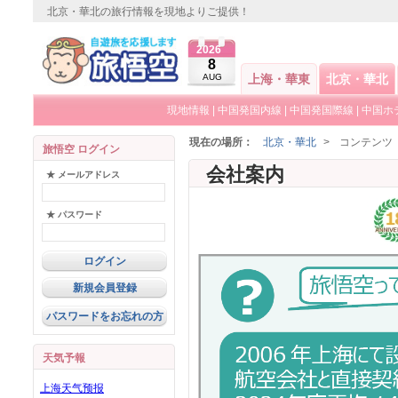
北京・華北の旅行情報を現地よりご提供！
2026
8
AUG
上海・華東
北京・華北
現地情報
|
中国発国内線
|
中国発国際線
|
中国ホ
現在の場所：
北京・華北
>
コンテンツ
旅悟空 ログイン
会社案内
★ メールアドレス
★ パスワード
新規会員登録
パスワードをお忘れの方
天気予報