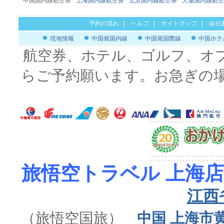
中国国内線航空券
上海国内線航空券
北京国内線航空券
大連国内線航空
予約の流れ
|
ヘルプ
|
サイトマップ
|
会社
現地情報
中国発国内線
中国発国際線
中国ホテ
航空券、ホテル、ゴルフ、オ
らご予約願います。お急ぎの
旅悟空トラベル 上海店
江西
（旅悟空国旅）
中国 上海市