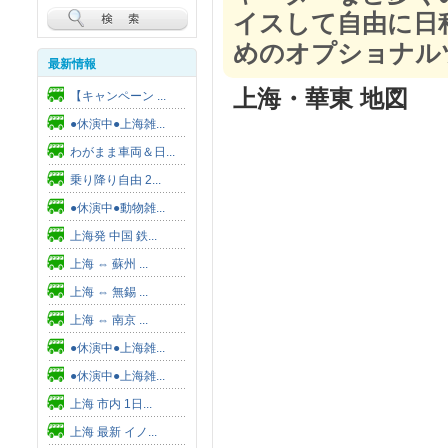
イスして自由に日
めのオプショナル
最新情報
上海・華東 地図
【キャンペーン ...
●休演中●上海雑...
わがまま車両＆日...
乗り降り自由 2...
●休演中●動物雑...
上海発 中国 鉄...
上海 ⇔ 蘇州 ...
上海 ⇔ 無錫 ...
上海 ⇔ 南京 ...
●休演中●上海雑...
●休演中●上海雑...
上海 市内 1日...
上海 最新 イノ...