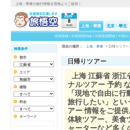
上海・華東の旅行情報を現地よりご提供！
2026
8
AUG
上海・華東
北京・華北
現地情報
|
中国発国内線
|
中国発国際線
|
中国ホ
現在の場所：
上海・華東
> 日帰りツアー
検索条件
都市
日帰りツアー
エリア
上海 江蘇省 浙江
ナルツアー 予約 
種類
「現地で自由に行
旅行したい」とい
料金
アー 情報をご提
キーワード
体験ツアー、美食
ャーターなど多く