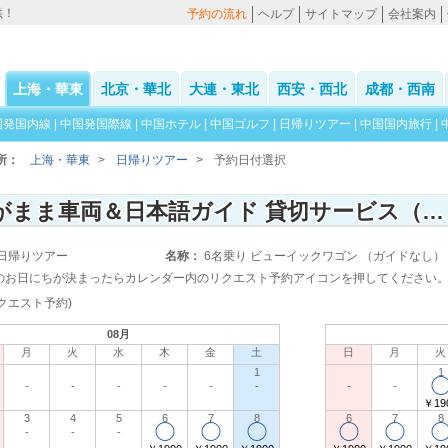
供！
予約の流れ
ヘルプ
サイトマップ
会社案内
上海・華東
北京・華北
大連・東北
西安・西北
成都・西南
国発国内線
|
中国発国際線
|
中国ホテル
|
中国ゴルフ
|
日帰りツアー
|
中国国内旅行
|
所：
上海・華東
>
日帰りツアー
>
予約日付選択
わがまま車両＆日本語ガイド 貸切サービス（上海郊外）
日帰りツアー
名称：
6名乗り ビューイックワゴン （ガイドなし）
のお日にちが決まったらカレンダー内のリクエスト予約アイコンを押してください
クエスト予約)
08月
月
火
水
木
金
土
日
月
火
1
1
-
-
-
-
-
-
-
-
￥19
3
4
5
6
7
8
6
7
8
◯
◯
◯
◯
◯
-
-
-