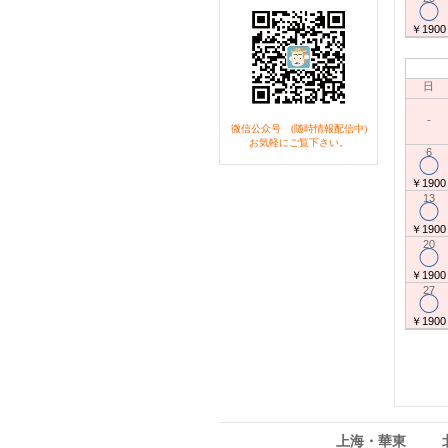
◯
￥1900
日
-
微信公众号 (随時情報配信中)
お気軽にご覧下さい。
6
◯
￥1900
13
◯
￥1900
20
◯
￥1900
27
◯
￥1900
上海・華東