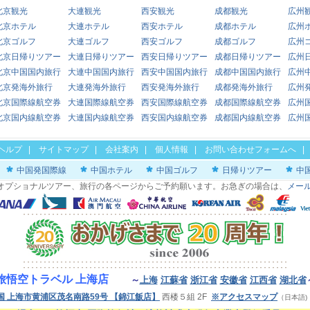
北京観光
大連観光
西安観光
成都観光
広州
北京ホテル
大連ホテル
西安ホテル
成都ホテル
広州
北京ゴルフ
大連ゴルフ
西安ゴルフ
成都ゴルフ
広州
北京日帰りツアー
大連日帰りツアー
西安日帰りツアー
成都日帰りツアー
広州
北京中国国内旅行
大連中国国内旅行
西安中国国内旅行
成都中国国内旅行
広州
北京発海外旅行
大連発海外旅行
西安発海外旅行
成都発海外旅行
広州
北京国際線航空券
大連国際線航空券
西安国際線航空券
成都国際線航空券
広州
北京国内線航空券
大連国内線航空券
西安国内線航空券
成都国内線航空券
広州
ヘルプ
|
サイトマップ
|
会社案内
|
個人情報
|
お問い合わせフォームへ
中国発国際線
中国ホテル
中国ゴルフ
日帰りツアー
中
オプショナルツアー、旅行の各ページからご予約願います。お急ぎの場合は、
メー
旅悟空トラベル 上海店
～
上海
江蘇省
浙江省
安徽省
江西省
湖北省
国 上海市黄浦区茂名南路59号
【錦江飯店】
西楼５組 2F
※アクセスマップ
（日本語