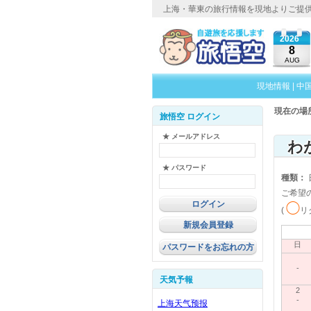
上海・華東の旅行情報を現地よりご提
2026
8
AUG
現地情報
|
中
現在の場
旅悟空 ログイン
★ メールアドレス
★ パスワード
種類：
ご希望
◯
(
リ
新規会員登録
日
パスワードをお忘れの方
-
天気予報
2
-