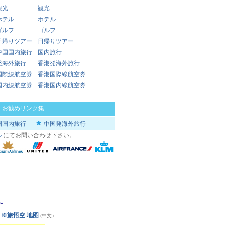
観光
観光
ホテル
ホテル
ゴルフ
ゴルフ
日帰りツアー
日帰りツアー
中国国内旅行
国内旅行
発海外旅行
香港発海外旅行
国際線航空券
香港国際線航空券
国内線航空券
香港国内線航空券
|
お勧めリンク集
国国内旅行
中国発海外旅行
ル
にてお問い合わせ下さい。
～
※旅悟空 地图
)
(中文）