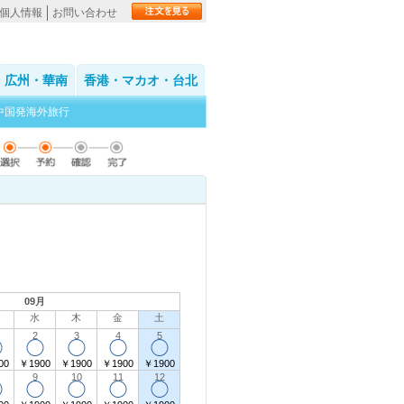
個人情報
お問い合わせ
広州・華南
香港・マカオ・台北
中国発海外旅行
。
09月
水
木
金
土
2
3
4
5
◯
◯
◯
◯
◯
00
￥1900
￥1900
￥1900
￥1900
9
10
11
12
◯
◯
◯
◯
◯