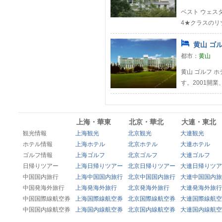
ベスト ウェスタ
4★クラスのリゾ
黄山 ゴル
都市：
黄山
黄山 ゴルフ 
す。2001開業
上海・華東
北京・華北
大連・東北
観光情報
上海観光
北京観光
大連観光
ホテル情報
上海ホテル
北京ホテル
大連ホテル
ゴルフ情報
上海ゴルフ
北京ゴルフ
大連ゴルフ
日帰りツアー
上海日帰りツアー
北京日帰りツアー
大連日帰りツア
中国国内旅行
上海中国国内旅行
北京中国国内旅行
大連中国国内旅
中国発海外旅行
上海発海外旅行
北京発海外旅行
大連発海外旅行
中国国際線航空券
上海国際線航空券
北京国際線航空券
大連国際線航空
中国国内線航空券
上海国内線航空券
北京国内線航空券
大連国内線航空