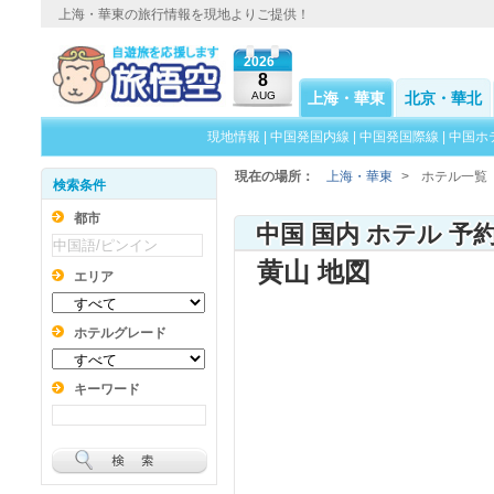
上海・華東の旅行情報を現地よりご提供！
2026
8
AUG
上海・華東
北京・華北
現地情報
|
中国発国内線
|
中国発国際線
|
中国ホ
現在の場所：
上海・華東
>
ホテル一覧
検索条件
都市
中国 国内 ホテル 予
黄山 地図
エリア
ホテルグレード
キーワード