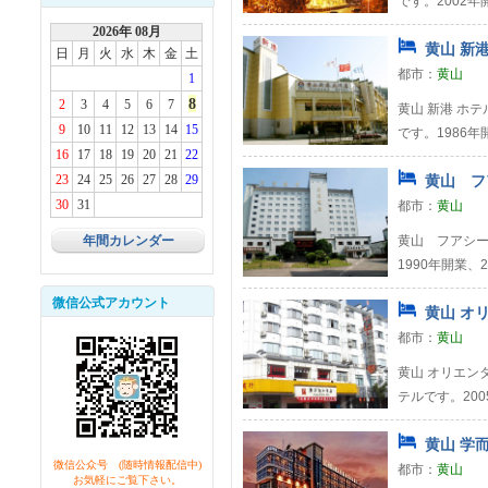
です。2002
2026年 08月
黄山 新港
日
月
火
水
木
金
土
都市：
黄山
1
8
2
3
4
5
6
7
黄山 新港 ホ
9
10
11
12
13
14
15
です。1986年
16
17
18
19
20
21
22
23
24
25
26
27
28
29
黄山 フ
30
31
都市：
黄山
年間カレンダー
黄山 フアシー
1990年開業、
微信公式アカウント
黄山 オリ
都市：
黄山
黄山 オリエン
テルです。20
黄山 学而
微信公众号 (随時情報配信中)
都市：
黄山
お気軽にご覧下さい。