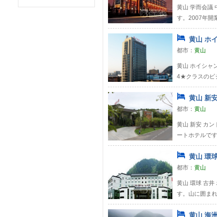
黄山 学而会議 
す。2007年
黄山 ホ
都市：
黄山
黄山 ホイシャ
4★クラスのビ
黄山 新安
都市：
黄山
黄山 新安 カン
ートホテルです
黄山 環球
都市：
黄山
黄山 環球 古井
す。山に囲まれ
黄山 海洲