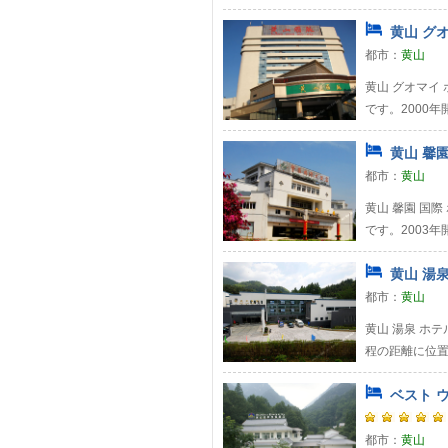
黄山 グオ
都市：
黄山
黄山 グオマイ
です。2000年
黄山 馨園
都市：
黄山
黄山 馨園 国
です。2003
黄山 湯泉
都市：
黄山
黄山 湯泉 ホ
程の距離に位置
ベスト ウ
都市：
黄山