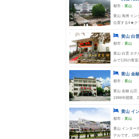
都市：
黄山
黄山 海洲 イン
位置する4★ク
黄山 白雲
都市：
黄山
黄山 白雲 ホテ
みで130の客
黄山 金融
都市：
黄山
黄山 金融 山
1998年開業、
黄山 イ
都市：
黄山
黄山 インター
テルです。19