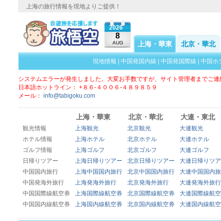
上海の旅行情報を現地よりご提供！
2026
8
AUG
上海・華東
北京・華北
現地情報
|
中国発国内線
|
中国発国際線
|
中国ホ
システムエラーが発生しました。大変お手数ですが、サイト管理者までご連
日本語ホットライン： +８６-４００６-４８９８５９
メール：
info@tabigoku.com
上海・華東
北京・華北
大連・東北
観光情報
上海観光
北京観光
大連観光
ホテル情報
上海ホテル
北京ホテル
大連ホテル
ゴルフ情報
上海ゴルフ
北京ゴルフ
大連ゴルフ
日帰りツアー
上海日帰りツアー
北京日帰りツアー
大連日帰りツア
中国国内旅行
上海中国国内旅行
北京中国国内旅行
大連中国国内旅
中国発海外旅行
上海発海外旅行
北京発海外旅行
大連発海外旅行
中国国際線航空券
上海国際線航空券
北京国際線航空券
大連国際線航空
中国国内線航空券
上海国内線航空券
北京国内線航空券
大連国内線航空