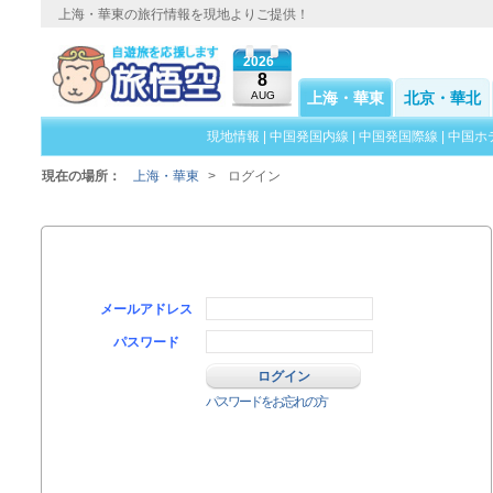
上海・華東の旅行情報を現地よりご提供！
2026
8
AUG
上海・華東
北京・華北
現地情報
|
中国発国内線
|
中国発国際線
|
中国ホ
現在の場所：
上海・華東
>
ログイン
メールアドレス
パスワード
パスワードをお忘れの方