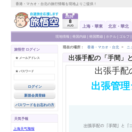
香港・マカオ・台北の旅行情報を現地よりご提供！
2026
8
AUG
上海・華東
北京・華北
現地情報
|
発国内線
|
発国際線
|
ホテル
|
ゴルフ
現在の場所：
香港・マカオ・台北
>
ニ
旅悟空 ログイン
★ メールアドレス
出張手配の「
★ パスワード
出張管理
新規会員登録
※詳しくは下
パスワードをお忘れの方
天気予報