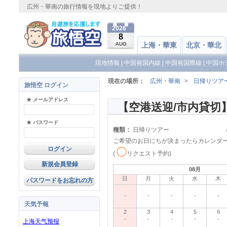
広州・華南の旅行情報を現地よりご提供！
2026
8
AUG
上海・華東
北京・華北
現地情報
|
中国発国内線
|
中国発国際線
|
中国ホ
現在の場所：
広州・華南
>
日帰りツア
旅悟空 ログイン
★ メールアドレス
★ パスワード
種類：
日帰りツアー
ご希望のお日にちが決まったらカレンダ
◯
(
リクエスト予約)
新規会員登録
08月
日
月
火
水
木
パスワードをお忘れの方
-
-
-
-
-
天気予報
2
3
4
5
6
-
-
-
-
-