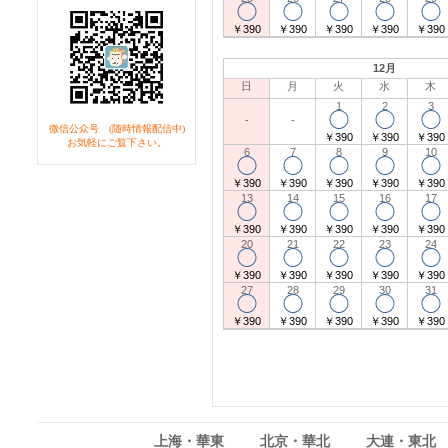
◯
◯
◯
◯
◯
￥390
￥390
￥390
￥390
￥390
12月
日
月
火
水
木
1
2
3
◯
◯
◯
-
-
微信公众号 (随時情報配信中)
￥390
￥390
￥390
お気軽にご覧下さい。
6
7
8
9
10
◯
◯
◯
◯
◯
￥390
￥390
￥390
￥390
￥390
13
14
15
16
17
◯
◯
◯
◯
◯
￥390
￥390
￥390
￥390
￥390
20
21
22
23
24
◯
◯
◯
◯
◯
￥390
￥390
￥390
￥390
￥390
27
28
29
30
31
◯
◯
◯
◯
◯
￥390
￥390
￥390
￥390
￥390
上海・華東
北京・華北
大連・東北