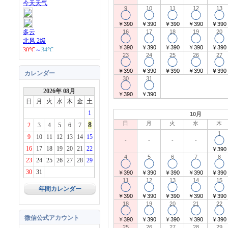
9
10
11
12
13
◯
◯
◯
◯
◯
￥390
￥390
￥390
￥390
￥390
16
17
18
19
20
◯
◯
◯
◯
◯
￥390
￥390
￥390
￥390
￥390
23
24
25
26
27
◯
◯
◯
◯
◯
￥390
￥390
￥390
￥390
￥390
カレンダー
30
31
◯
◯
2026年 08月
￥390
￥390
日
月
火
水
木
金
土
1
10月
日
月
火
水
木
8
2
3
4
5
6
7
1
9
10
11
12
13
14
15
◯
-
-
-
-
16
17
18
19
20
21
22
￥390
4
5
6
7
8
23
24
25
26
27
28
29
◯
◯
◯
◯
◯
30
31
￥390
￥390
￥390
￥390
￥390
11
12
13
14
15
◯
◯
◯
◯
◯
年間カレンダー
￥390
￥390
￥390
￥390
￥390
18
19
20
21
22
◯
◯
◯
◯
◯
微信公式アカウント
￥390
￥390
￥390
￥390
￥390
25
26
27
28
29