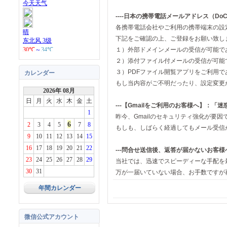
----日本の携帯電話メールアドレス（DoCoM
各携帯電話会社やご利用の携帯端末の設
下記をご確認の上、ご登録をお願い致し
１）外部ドメインメールの受信が可能で
２）添付ファイル付メールの受信が可能
３）PDFファイル開覧アプリをご利用で
カレンダー
もし当内容がご不明だったり、設定変更
2026年 08月
日
月
火
水
木
金
土
---【Gmailをご利用のお客様へ】：「迷
1
昨今、Gmailのセキュリティ強化が要
6
2
3
4
5
7
8
もしも、しばらく経過してもメール受信
9
10
11
12
13
14
15
16
17
18
19
20
21
22
---問合せ送信後、返答が届かないお客様へ-
23
24
25
26
27
28
29
当社では、迅速でスピーディーな手配を
30
31
万が一届いていない場合、お手数ですが
年間カレンダー
微信公式アカウント