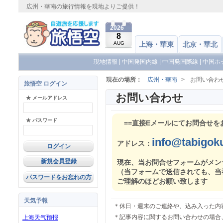
広州・華南の旅行情報を現地よりご提供！
2026
8
AUG
上海・華東
北京・華北
現地情報
|
中国発国内線
|
中国発国際線
|
中国ホ
現在の場所：
広州・華南
>
お問い合わ
旅悟空 ログイン
お問い合わせ
★ メールアドレス
★ パスワード
==直接Eメールにてお問合せをお
info@tabigok
アドレス：
新規会員登録
現在、当お問合せフォームがメン
（当フォームで送信されても、当
パスワードをお忘れの方
ご理解のほどお願い致します
天気予報
＊休日・週末のご連絡や、込み入った内
＊記事内容に関するお問い合わせの場合