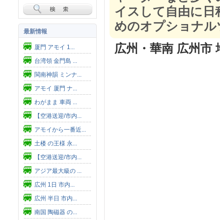
イスして自由に日
めのオプショナル
最新情報
広州・華南 広州市 
厦門 アモイ 1...
台湾領 金門島 ...
閩南神韻 ミンナ...
アモイ 厦門 ナ...
わがまま 車両 ...
【空港送迎/市内...
アモイから一番近...
土楼 の王様 永...
【空港送迎/市内...
アジア最大級の ...
広州 1日 市内...
広州 半日 市内...
南国 陶磁器 の...