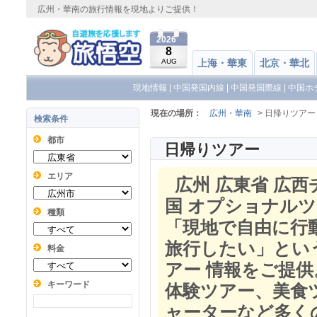
広州・華南の旅行情報を現地よりご提供！
2026
8
AUG
上海・華東
北京・華北
現地情報
|
中国発国内線
|
中国発国際線
|
中国ホ
現在の場所：
広州・華南
> 日帰りツアー
検索条件
都市
日帰りツアー
エリア
広州 広東省 広西
国 オプショナルツ
種類
「現地で自由に行
旅行したい」とい
料金
アー 情報をご提
キーワード
体験ツアー、美食
ャーターなど多く