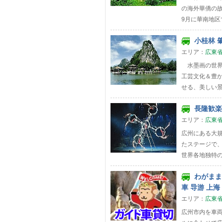
の海外華僑の故
9月に華南地区で
小桂林 肇
エリア：
広東
水墨画の世界
工芸文化＆豊
せる、美しい景
長隆歓楽世
エリア：
広東
広州にある大
たステージで
世界各地独特の
わがまま 
車 导游 上海
エリア：
広東
広州市内を車両