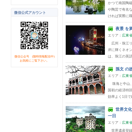
かつて南国陶磁
や陶芸で有名
微信公式アカウント
ければ実際に職
夜景 を満
エリア：
広東
広州・珠江リ
岸に輝くネオ
は、珠江の英語
微信公众号 (随時情報配信中)
お気軽にご覧下さい。
孫文 の故
エリア：
広東
珠海と中山、広
国初の経済特
効率よく1日で廻
世界文化遺
一日
エリア：
広東
世界遺産登録