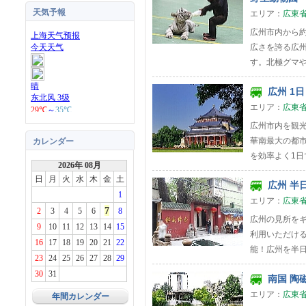
天気予報
エリア：
広東
広州市内から約
広さを誇る広州
す。北極グマや
広州 1日
エリア：
広東
広州市内を観光
華南最大の都
カレンダー
を効率よく1日で
2026年 08月
日
月
火
水
木
金
土
広州 半日
1
エリア：
広東
7
2
3
4
5
6
8
広州の見所を
9
10
11
12
13
14
15
利用いただけ
16
17
18
19
20
21
22
能！広州を半日
23
24
25
26
27
28
29
30
31
南国 陶磁
エリア：
広東
年間カレンダー