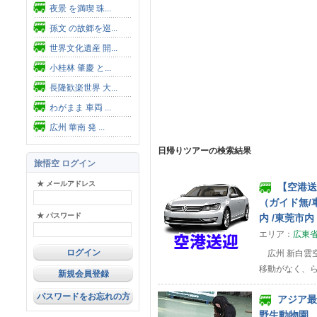
夜景 を満喫 珠...
孫文 の故郷を巡...
世界文化遺産 開...
小桂林 肇慶 と...
長隆歓楽世界 大...
わがまま 車両 ...
広州 華南 発 ...
日帰りツアーの検索結果
旅悟空 ログイン
★ メールアドレス
【空港送迎
（ガイド無/車
★ パスワード
内 /東莞市内
エリア：
広東
広州 新白雲空
移動がなく、
新規会員登録
パスワードをお忘れの方
アジア最大
野生動物園