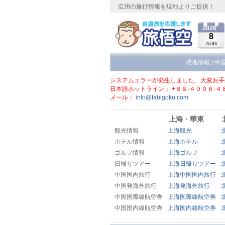
広州の旅行情報を現地よりご提供！
2026
8
AUG
現地情報
|
中
システムエラーが発生しました。大変お手
日本語ホットライン： +８６-４００６-４
メール：
info@tabigoku.com
上海・華東
観光情報
上海観光
ホテル情報
上海ホテル
ゴルフ情報
上海ゴルフ
日帰りツアー
上海日帰りツアー
中国国内旅行
上海中国国内旅行
中国発海外旅行
上海発海外旅行
中国国際線航空券
上海国際線航空券
中国国内線航空券
上海国内線航空券