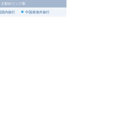
|
お勧めリンク集
国国内旅行
中国発海外旅行