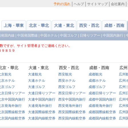
予約の流れ
ヘルプ
サイトマップ
会社案内
上海・華東
北京・華北
大連・東北
西安・西北
成都・西南
国発国内線
|
中国発国際線
|
中国ホテル
|
中国ゴルフ
|
日帰りツアー
|
中国国内旅行
|
数ですが、サイト管理者までご連絡ください。
８９８５９
北京・華北
大連・東北
西安・西北
成都・西南
広州
北京観光
大連観光
西安観光
成都観光
広州
北京ホテル
大連ホテル
西安ホテル
成都ホテル
広州
北京ゴルフ
大連ゴルフ
西安ゴルフ
成都ゴルフ
広州
北京日帰りツアー
大連日帰りツアー
西安日帰りツアー
成都日帰りツアー
広州
北京中国国内旅行
大連中国国内旅行
西安中国国内旅行
成都中国国内旅行
広州
北京発海外旅行
大連発海外旅行
西安発海外旅行
成都発海外旅行
広州
北京国際線航空券
大連国際線航空券
西安国際線航空券
成都国際線航空券
広州
北京国内線航空券
大連国内線航空券
西安国内線航空券
成都国内線航空券
広州