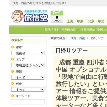
成都・西南の旅行情報を現地よりご提供！
2026
8
AUG
上海・華東
北京・華北
現地情報
|
中国発国内線
|
中国発国際線
|
中国ホ
現在の場所：
成都・西南
> 日帰りツアー
検索条件
都市
日帰りツアー
エリア
成都 重慶 四川省
中国 オプショナル
種類
「現地で自由に行
旅行したい」とい
料金
アー 情報をご提
キーワード
体験ツアー、美食
ャーターなど多く