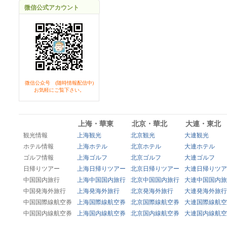
微信公式アカウント
微信公众号 (随時情報配信中)
お気軽にご覧下さい。
上海・華東
北京・華北
大連・東北
観光情報
上海観光
北京観光
大連観光
ホテル情報
上海ホテル
北京ホテル
大連ホテル
ゴルフ情報
上海ゴルフ
北京ゴルフ
大連ゴルフ
日帰りツアー
上海日帰りツアー
北京日帰りツアー
大連日帰りツア
中国国内旅行
上海中国国内旅行
北京中国国内旅行
大連中国国内旅
中国発海外旅行
上海発海外旅行
北京発海外旅行
大連発海外旅行
中国国際線航空券
上海国際線航空券
北京国際線航空券
大連国際線航空
中国国内線航空券
上海国内線航空券
北京国内線航空券
大連国内線航空