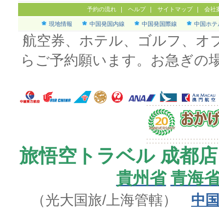
予約の流れ
|
ヘルプ
|
サイトマップ
|
会社
現地情報
中国発国内線
中国発国際線
中国ホテ
航空券、ホテル、ゴルフ、オ
らご予約願います。お急ぎの
旅悟空トラベル 成都店
貴州省
青海
（光大国旅/上海管轄）
中国