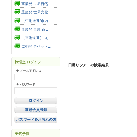
重慶発 世界自然...
重慶発 世界文化...
【空港送迎/市内...
重慶発 重慶 市...
【空港送迎】 九...
成都発 チベット...
旅悟空 ログイン
日帰りツアーの検索結果
★ メールアドレス
★ パスワード
新規会員登録
パスワードをお忘れの方
天気予報