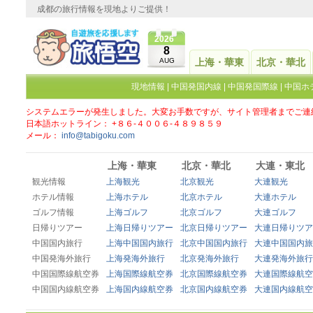
成都の旅行情報を現地よりご提供！
2026
8
AUG
上海・華東
北京・華北
現地情報
|
中国発国内線
|
中国発国際線
|
中国ホ
システムエラーが発生しました。大変お手数ですが、サイト管理者までご連
日本語ホットライン： +８６-４００６-４８９８５９
メール：
info@tabigoku.com
上海・華東
北京・華北
大連・東北
観光情報
上海観光
北京観光
大連観光
ホテル情報
上海ホテル
北京ホテル
大連ホテル
ゴルフ情報
上海ゴルフ
北京ゴルフ
大連ゴルフ
日帰りツアー
上海日帰りツアー
北京日帰りツアー
大連日帰りツア
中国国内旅行
上海中国国内旅行
北京中国国内旅行
大連中国国内旅
中国発海外旅行
上海発海外旅行
北京発海外旅行
大連発海外旅行
中国国際線航空券
上海国際線航空券
北京国際線航空券
大連国際線航空
中国国内線航空券
上海国内線航空券
北京国内線航空券
大連国内線航空